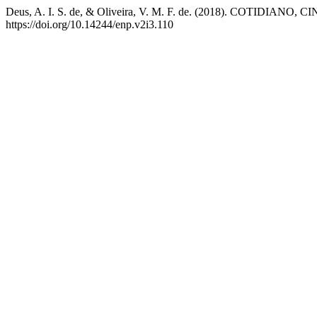
Deus, A. I. S. de, & Oliveira, V. M. F. de. (2018). C
https://doi.org/10.14244/enp.v2i3.110