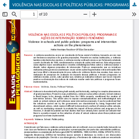
VIOLÊNCIA NAS ESCOLAS E POLÍTICAS PÚBLICAS: PROGRAMAS E AÇÕES DE INTERVENÇÃO SOBRE O FENÔMENO