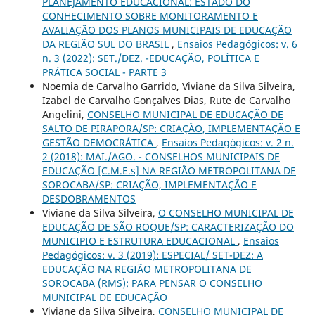
PLANEJAMENTO EDUCACIONAL: ESTADO DO
CONHECIMENTO SOBRE MONITORAMENTO E
AVALIAÇÃO DOS PLANOS MUNICIPAIS DE EDUCAÇÃO
DA REGIÃO SUL DO BRASIL
,
Ensaios Pedagógicos: v. 6
n. 3 (2022): SET./DEZ. -EDUCAÇÃO, POLÍTICA E
PRÁTICA SOCIAL - PARTE 3
Noemia de Carvalho Garrido, Viviane da Silva Silveira,
Izabel de Carvalho Gonçalves Dias, Rute de Carvalho
Angelini,
CONSELHO MUNICIPAL DE EDUCAÇÃO DE
SALTO DE PIRAPORA/SP: CRIAÇÃO, IMPLEMENTAÇÃO E
GESTÃO DEMOCRÁTICA
,
Ensaios Pedagógicos: v. 2 n.
2 (2018): MAI./AGO. - CONSELHOS MUNICIPAIS DE
EDUCAÇÃO [C.M.E.s] NA REGIÃO METROPOLITANA DE
SOROCABA/SP: CRIAÇÃO, IMPLEMENTAÇÃO E
DESDOBRAMENTOS
Viviane da Silva Silveira,
O CONSELHO MUNICIPAL DE
EDUCAÇÃO DE SÃO ROQUE/SP: CARACTERIZAÇÃO DO
MUNICIPIO E ESTRUTURA EDUCACIONAL
,
Ensaios
Pedagógicos: v. 3 (2019): ESPECIAL/ SET-DEZ: A
EDUCAÇÃO NA REGIÃO METROPOLITANA DE
SOROCABA (RMS): PARA PENSAR O CONSELHO
MUNICIPAL DE EDUCAÇÃO
Viviane da Silva Silveira,
CONSELHO MUNICIPAL DE