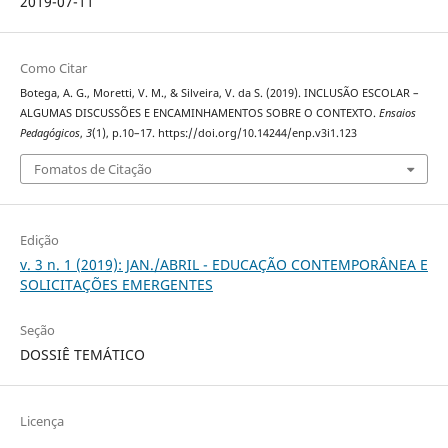
2019-07-11
Como Citar
Botega, A. G., Moretti, V. M., & Silveira, V. da S. (2019). INCLUSÃO ESCOLAR –
ALGUMAS DISCUSSÕES E ENCAMINHAMENTOS SOBRE O CONTEXTO.
Ensaios
Pedagógicos
,
3
(1), p.10–17. https://doi.org/10.14244/enp.v3i1.123
Fomatos de Citação
Edição
v. 3 n. 1 (2019): JAN./ABRIL - EDUCAÇÃO CONTEMPORÂNEA E
SOLICITAÇÕES EMERGENTES
Seção
DOSSIÊ TEMÁTICO
Licença