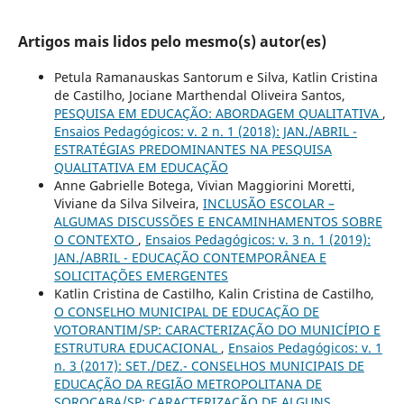
Artigos mais lidos pelo mesmo(s) autor(es)
Petula Ramanauskas Santorum e Silva, Katlin Cristina
de Castilho, Jociane Marthendal Oliveira Santos,
PESQUISA EM EDUCAÇÃO: ABORDAGEM QUALITATIVA
,
Ensaios Pedagógicos: v. 2 n. 1 (2018): JAN./ABRIL -
ESTRATÉGIAS PREDOMINANTES NA PESQUISA
QUALITATIVA EM EDUCAÇÃO
Anne Gabrielle Botega, Vivian Maggiorini Moretti,
Viviane da Silva Silveira,
INCLUSÃO ESCOLAR –
ALGUMAS DISCUSSÕES E ENCAMINHAMENTOS SOBRE
O CONTEXTO
,
Ensaios Pedagógicos: v. 3 n. 1 (2019):
JAN./ABRIL - EDUCAÇÃO CONTEMPORÂNEA E
SOLICITAÇÕES EMERGENTES
Katlin Cristina de Castilho, Kalin Cristina de Castilho,
O CONSELHO MUNICIPAL DE EDUCAÇÃO DE
VOTORANTIM/SP: CARACTERIZAÇÃO DO MUNICÍPIO E
ESTRUTURA EDUCACIONAL
,
Ensaios Pedagógicos: v. 1
n. 3 (2017): SET./DEZ.- CONSELHOS MUNICIPAIS DE
EDUCAÇÃO DA REGIÃO METROPOLITANA DE
SOROCABA/SP: CARACTERIZAÇÃO DE ALGUNS