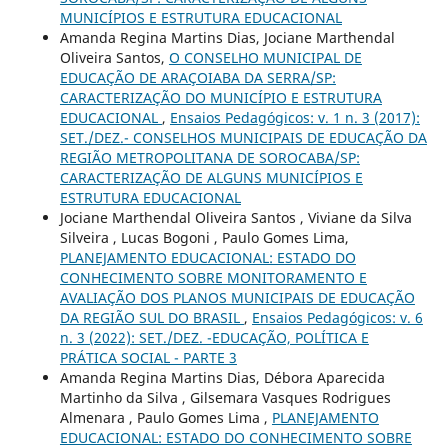
MUNICÍPIOS E ESTRUTURA EDUCACIONAL
Amanda Regina Martins Dias, Jociane Marthendal
Oliveira Santos,
O CONSELHO MUNICIPAL DE
EDUCAÇÃO DE ARAÇOIABA DA SERRA/SP:
CARACTERIZAÇÃO DO MUNICÍPIO E ESTRUTURA
EDUCACIONAL
,
Ensaios Pedagógicos: v. 1 n. 3 (2017):
SET./DEZ.- CONSELHOS MUNICIPAIS DE EDUCAÇÃO DA
REGIÃO METROPOLITANA DE SOROCABA/SP:
CARACTERIZAÇÃO DE ALGUNS MUNICÍPIOS E
ESTRUTURA EDUCACIONAL
Jociane Marthendal Oliveira Santos , Viviane da Silva
Silveira , Lucas Bogoni , Paulo Gomes Lima,
PLANEJAMENTO EDUCACIONAL: ESTADO DO
CONHECIMENTO SOBRE MONITORAMENTO E
AVALIAÇÃO DOS PLANOS MUNICIPAIS DE EDUCAÇÃO
DA REGIÃO SUL DO BRASIL
,
Ensaios Pedagógicos: v. 6
n. 3 (2022): SET./DEZ. -EDUCAÇÃO, POLÍTICA E
PRÁTICA SOCIAL - PARTE 3
Amanda Regina Martins Dias, Débora Aparecida
Martinho da Silva , Gilsemara Vasques Rodrigues
Almenara , Paulo Gomes Lima ,
PLANEJAMENTO
EDUCACIONAL: ESTADO DO CONHECIMENTO SOBRE