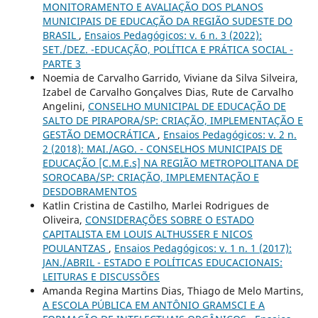
MONITORAMENTO E AVALIAÇÃO DOS PLANOS
MUNICIPAIS DE EDUCAÇÃO DA REGIÃO SUDESTE DO
BRASIL
,
Ensaios Pedagógicos: v. 6 n. 3 (2022):
SET./DEZ. -EDUCAÇÃO, POLÍTICA E PRÁTICA SOCIAL -
PARTE 3
Noemia de Carvalho Garrido, Viviane da Silva Silveira,
Izabel de Carvalho Gonçalves Dias, Rute de Carvalho
Angelini,
CONSELHO MUNICIPAL DE EDUCAÇÃO DE
SALTO DE PIRAPORA/SP: CRIAÇÃO, IMPLEMENTAÇÃO E
GESTÃO DEMOCRÁTICA
,
Ensaios Pedagógicos: v. 2 n.
2 (2018): MAI./AGO. - CONSELHOS MUNICIPAIS DE
EDUCAÇÃO [C.M.E.s] NA REGIÃO METROPOLITANA DE
SOROCABA/SP: CRIAÇÃO, IMPLEMENTAÇÃO E
DESDOBRAMENTOS
Katlin Cristina de Castilho, Marlei Rodrigues de
Oliveira,
CONSIDERAÇÕES SOBRE O ESTADO
CAPITALISTA EM LOUIS ALTHUSSER E NICOS
POULANTZAS
,
Ensaios Pedagógicos: v. 1 n. 1 (2017):
JAN./ABRIL - ESTADO E POLÍTICAS EDUCACIONAIS:
LEITURAS E DISCUSSÕES
Amanda Regina Martins Dias, Thiago de Melo Martins,
A ESCOLA PÚBLICA EM ANTÔNIO GRAMSCI E A