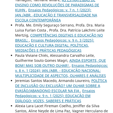
ENSINO COMO REVOLUÇÕES DE PARADIGMAS DE
KUHN
,
Ensaios Pedagógicos: v. 7 n. 1 (2023):
JAN./ABR. -EDUCAÇÃO E TRANSVERSALIDADE NA
ESCOLA CONTEMPORÂNEA
Profa. Me. Emily Seguraço Serrano, Profa. Dra. Maria
Luisa Furlan Costa , Profa. Dra. Patrícia Lakchmi Leite
Mertzig,
COMPETÊNCIAS DIGITAIS E EDUCAÇÃO NO
BRASIL:
,
Ensaios Pedagógicos: v. 9 n. 3 (2025):
EDUCAÇÃO E CULTURA DIGITAL: POLÍTICAS,
MEDIAÇÕES E PRÁTICAS PEDAGÓGICAS
Paula Viviane Chiés, Alessandra Carvalho Leite,
Guilherme Souto Gomes Magri,
AINDA ESPORTE, QUE
BOM! MAS SOB OUTRO OLHAR!
,
Ensaios Pedagógicos:
v. 8 n. 1 (2024): JAN./ABR. - EDUCAÇÃO NACIONAL:
MULTIPLICIDADE DE ASPECTOS, OLHARES E ANÁLISES
Jeremias Santos Macedo, Armando Loureiro,
POLÍTICA
DE INCLUSÃO OU EXCLUSÃO? UM OLHAR SOBRE A
EVASÃO/ABANDONO ESCOLAR NA EJA
,
Ensaios
Pedagógicos: v. 9 n. 1 (2025): EDUCAÇÃO EM
DIÁLOGO: VOZES, SABERES E PRÁTICAS
Alexia Lara Lacet Fireman Coelho, Jeniffer da Silva
Santos, Aline Neyde de Lima Paz, Vagner Herculano de