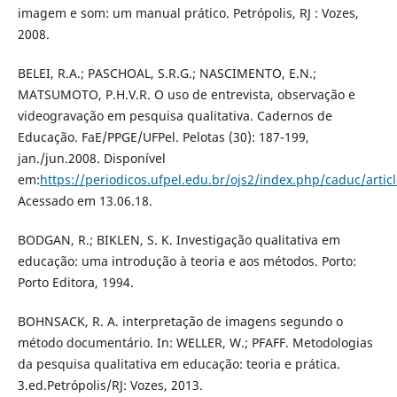
imagem e som: um manual prático. Petrópolis, RJ : Vozes,
2008.
BELEI, R.A.; PASCHOAL, S.R.G.; NASCIMENTO, E.N.;
MATSUMOTO, P.H.V.R. O uso de entrevista, observação e
videogravação em pesquisa qualitativa. Cadernos de
Educação. FaE/PPGE/UFPel. Pelotas (30): 187-199,
jan./jun.2008. Disponível
em:
https://periodicos.ufpel.edu.br/ojs2/index.php/caduc/arti
Acessado em 13.06.18.
BODGAN, R.; BIKLEN, S. K. Investigação qualitativa em
educação: uma introdução à teoria e aos métodos. Porto:
Porto Editora, 1994.
BOHNSACK, R. A. interpretação de imagens segundo o
método documentário. In: WELLER, W.; PFAFF. Metodologias
da pesquisa qualitativa em educação: teoria e prática.
3.ed.Petrópolis/RJ: Vozes, 2013.