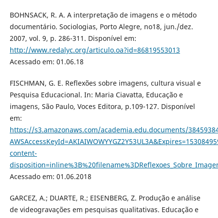
BOHNSACK, R. A. A interpretação de imagens e o método
documentário. Sociologias, Porto Alegre, no18, jun./dez.
2007, vol. 9, p. 286-311. Disponível em:
http://www.redalyc.org/articulo.oa?id=86819553013
Acessado em: 01.06.18
FISCHMAN, G. E. Reflexões sobre imagens, cultura visual e
Pesquisa Educacional. In: Maria Ciavatta, Educação e
imagens, São Paulo, Voces Editora, p.109-127. Disponível
em:
https://s3.amazonaws.com/academia.edu.documents/38459384
AWSAccessKeyId=AKIAIWOWYYGZ2Y53UL3A&Expires=1530849
content-
disposition=inline%3B%20filename%3DReflexoes_Sobre_Imagens
Acessado em: 01.06.2018
GARCEZ, A.; DUARTE, R.; EISENBERG, Z. Produção e análise
de videogravações em pesquisas qualitativas. Educação e