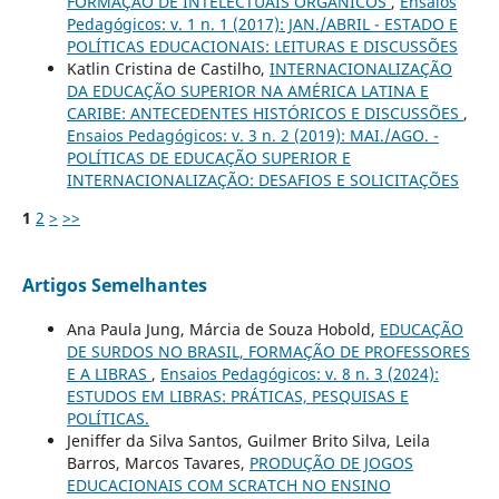
FORMAÇÃO DE INTELECTUAIS ORGÂNICOS
,
Ensaios
Pedagógicos: v. 1 n. 1 (2017): JAN./ABRIL - ESTADO E
POLÍTICAS EDUCACIONAIS: LEITURAS E DISCUSSÕES
Katlin Cristina de Castilho,
INTERNACIONALIZAÇÃO
DA EDUCAÇÃO SUPERIOR NA AMÉRICA LATINA E
CARIBE: ANTECEDENTES HISTÓRICOS E DISCUSSÕES
,
Ensaios Pedagógicos: v. 3 n. 2 (2019): MAI./AGO. -
POLÍTICAS DE EDUCAÇÃO SUPERIOR E
INTERNACIONALIZAÇÃO: DESAFIOS E SOLICITAÇÕES
1
2
>
>>
Artigos Semelhantes
Ana Paula Jung, Márcia de Souza Hobold,
EDUCAÇÃO
DE SURDOS NO BRASIL, FORMAÇÃO DE PROFESSORES
E A LIBRAS
,
Ensaios Pedagógicos: v. 8 n. 3 (2024):
ESTUDOS EM LIBRAS: PRÁTICAS, PESQUISAS E
POLÍTICAS.
Jeniffer da Silva Santos, Guilmer Brito Silva, Leila
Barros, Marcos Tavares,
PRODUÇÃO DE JOGOS
EDUCACIONAIS COM SCRATCH NO ENSINO