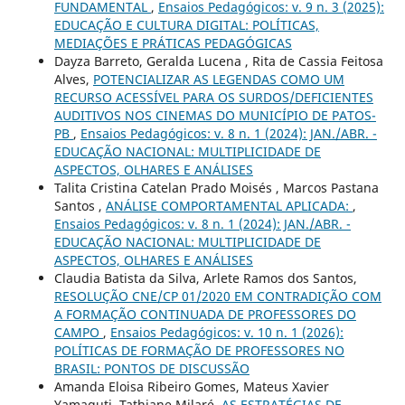
FUNDAMENTAL
,
Ensaios Pedagógicos: v. 9 n. 3 (2025):
EDUCAÇÃO E CULTURA DIGITAL: POLÍTICAS,
MEDIAÇÕES E PRÁTICAS PEDAGÓGICAS
Dayza Barreto, Geralda Lucena , Rita de Cassia Feitosa
Alves,
POTENCIALIZAR AS LEGENDAS COMO UM
RECURSO ACESSÍVEL PARA OS SURDOS/DEFICIENTES
AUDITIVOS NOS CINEMAS DO MUNICÍPIO DE PATOS-
PB
,
Ensaios Pedagógicos: v. 8 n. 1 (2024): JAN./ABR. -
EDUCAÇÃO NACIONAL: MULTIPLICIDADE DE
ASPECTOS, OLHARES E ANÁLISES
Talita Cristina Catelan Prado Moisés , Marcos Pastana
Santos ,
ANÁLISE COMPORTAMENTAL APLICADA:
,
Ensaios Pedagógicos: v. 8 n. 1 (2024): JAN./ABR. -
EDUCAÇÃO NACIONAL: MULTIPLICIDADE DE
ASPECTOS, OLHARES E ANÁLISES
Claudia Batista da Silva, Arlete Ramos dos Santos,
RESOLUÇÃO CNE/CP 01/2020 EM CONTRADIÇÃO COM
A FORMAÇÃO CONTINUADA DE PROFESSORES DO
CAMPO
,
Ensaios Pedagógicos: v. 10 n. 1 (2026):
POLÍTICAS DE FORMAÇÃO DE PROFESSORES NO
BRASIL: PONTOS DE DISCUSSÃO
Amanda Eloisa Ribeiro Gomes, Mateus Xavier
Yamaguti, Tathiane Milaré,
AS ESTRATÉGIAS DE