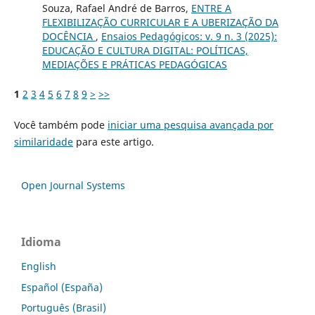
Souza, Rafael André de Barros,
ENTRE A
FLEXIBILIZAÇÃO CURRICULAR E A UBERIZAÇÃO DA
DOCÊNCIA
,
Ensaios Pedagógicos: v. 9 n. 3 (2025):
EDUCAÇÃO E CULTURA DIGITAL: POLÍTICAS,
MEDIAÇÕES E PRÁTICAS PEDAGÓGICAS
1
2
3
4
5
6
7
8
9
>
>>
Você também pode
iniciar uma pesquisa avançada por
similaridade
para este artigo.
Open Journal Systems
Idioma
English
Español (España)
Português (Brasil)