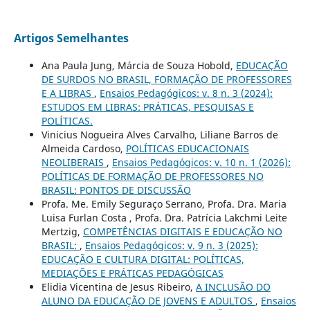
Artigos Semelhantes
Ana Paula Jung, Márcia de Souza Hobold,
EDUCAÇÃO
DE SURDOS NO BRASIL, FORMAÇÃO DE PROFESSORES
E A LIBRAS
,
Ensaios Pedagógicos: v. 8 n. 3 (2024):
ESTUDOS EM LIBRAS: PRÁTICAS, PESQUISAS E
POLÍTICAS.
Vinicius Nogueira Alves Carvalho, Liliane Barros de
Almeida Cardoso,
POLÍTICAS EDUCACIONAIS
NEOLIBERAIS
,
Ensaios Pedagógicos: v. 10 n. 1 (2026):
POLÍTICAS DE FORMAÇÃO DE PROFESSORES NO
BRASIL: PONTOS DE DISCUSSÃO
Profa. Me. Emily Seguraço Serrano, Profa. Dra. Maria
Luisa Furlan Costa , Profa. Dra. Patrícia Lakchmi Leite
Mertzig,
COMPETÊNCIAS DIGITAIS E EDUCAÇÃO NO
BRASIL:
,
Ensaios Pedagógicos: v. 9 n. 3 (2025):
EDUCAÇÃO E CULTURA DIGITAL: POLÍTICAS,
MEDIAÇÕES E PRÁTICAS PEDAGÓGICAS
Elidia Vicentina de Jesus Ribeiro,
A INCLUSÃO DO
ALUNO DA EDUCAÇÃO DE JOVENS E ADULTOS
,
Ensaios