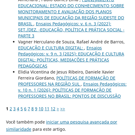
EDUCACIONAL: ESTADO DO CONHECIMENTO SOBRE
MONITORAMENTO E AVALIAÇÃO DOS PLANOS
MUNICIPAIS DE EDUCAÇÃO DA REGIÃO SUDESTE DO
BRASIL
,
Ensaios Pedagógicos: v. 6 n. 3 (2022):
SET./DEZ. -EDUCAÇÃO, POLÍTICA E PRÁTICA SOCIAL -
PARTE 3
Vagner Herculano de Souza, Rafael André de Barros,
EDUCAÇÃO E CULTURA DIGITAL:
,
Ensaios
Pedagógicos: v. 9 n. 3 (2025): EDUCAÇÃO E CULTURA
DIGITAL: POLÍTICAS, MEDIAÇÕES E PRÁTICAS
PEDAGÓGICAS
Elidia Vicentina de Jesus Ribeiro, Daniele Xavier
Ferreira Giordano,
POLÍTICAS DE FORMAÇÃO DE
PROFESSORES NA REGIÃO SUL
,
Ensaios Pedagógicos:
v. 10 n. 1 (2026): POLÍTICAS DE FORMAÇÃO DE
PROFESSORES NO BRASIL: PONTOS DE DISCUSSÃO
1
2
3
4
5
6
7
8
9
10
11
12
>
>>
Você também pode
iniciar uma pesquisa avançada por
similaridade
para este artigo.