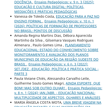
DOCÊNCIA
,
Ensaios Pedagógicos: v. 9 n. 3 (2025):
EDUCAÇÃO E CULTURA DIGITAL: POLÍTICAS,
MEDIAÇÕES E PRÁTICAS PEDAGÓGICAS
Vanessa de Toledo Costa,
EDUCAÇÃO PARA A PAZ NO
ENSINO FORMAL
,
Ensaios Pedagógicos: v. 10 n. 1
(2026): POLÍTICAS DE FORMAÇÃO DE PROFESSORES
NO BRASIL: PONTOS DE DISCUSSÃO
Amanda Regina Martins Dias, Débora Aparecida
Martinho da Silva , Gilsemara Vasques Rodrigues
Almenara , Paulo Gomes Lima ,
PLANEJAMENTO
EDUCACIONAL: ESTADO DO CONHECIMENTO SOBRE
MONITORAMENTO E AVALIAÇÃO DOS PLANOS
MUNICIPAIS DE EDUCAÇÃO DA REGIÃO SUDESTE DO
BRASIL
,
Ensaios Pedagógicos: v. 6 n. 3 (2022):
SET./DEZ. -EDUCAÇÃO, POLÍTICA E PRÁTICA SOCIAL -
PARTE 3
Paula Viviane Chiés, Alessandra Carvalho Leite,
Guilherme Souto Gomes Magri,
AINDA ESPORTE, QUE
BOM! MAS SOB OUTRO OLHAR!
,
Ensaios Pedagógicos:
v. 8 n. 1 (2024): JAN./ABR. - EDUCAÇÃO NACIONAL:
MULTIPLICIDADE DE ASPECTOS, OLHARES E ANÁLISES
MARIA ÂNGELA COSTA MOTA,
UMA BREVE VIAGEM NA