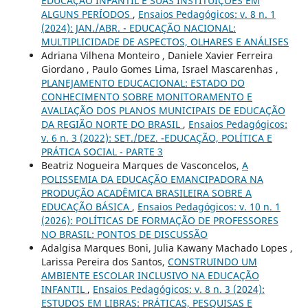
EDUCAÇÃO INFANTIL E SUAS INSTITUIÇÕES EM
ALGUNS PERÍODOS
,
Ensaios Pedagógicos: v. 8 n. 1
(2024): JAN./ABR. - EDUCAÇÃO NACIONAL:
MULTIPLICIDADE DE ASPECTOS, OLHARES E ANÁLISES
Adriana Vilhena Monteiro , Daniele Xavier Ferreira
Giordano , Paulo Gomes Lima, Israel Mascarenhas ,
PLANEJAMENTO EDUCACIONAL: ESTADO DO
CONHECIMENTO SOBRE MONITORAMENTO E
AVALIAÇÃO DOS PLANOS MUNICIPAIS DE EDUCAÇÃO
DA REGIÃO NORTE DO BRASIL
,
Ensaios Pedagógicos:
v. 6 n. 3 (2022): SET./DEZ. -EDUCAÇÃO, POLÍTICA E
PRÁTICA SOCIAL - PARTE 3
Beatriz Nogueira Marques de Vasconcelos,
A
POLISSEMIA DA EDUCAÇÃO EMANCIPADORA NA
PRODUÇÃO ACADÊMICA BRASILEIRA SOBRE A
EDUCAÇÃO BÁSICA
,
Ensaios Pedagógicos: v. 10 n. 1
(2026): POLÍTICAS DE FORMAÇÃO DE PROFESSORES
NO BRASIL: PONTOS DE DISCUSSÃO
Adalgisa Marques Boni, Julia Kawany Machado Lopes ,
Larissa Pereira dos Santos,
CONSTRUINDO UM
AMBIENTE ESCOLAR INCLUSIVO NA EDUCAÇÃO
INFANTIL
,
Ensaios Pedagógicos: v. 8 n. 3 (2024):
ESTUDOS EM LIBRAS: PRÁTICAS, PESQUISAS E