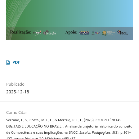
PDF
Publicado
2025-12-18
Como Citar
Serrano, E. S., Costa , M. L. F., & Mertzig, P. L. L. (2025). COMPETÊNCIAS
DIGITAIS E EDUCAÇÃO NO BRASIL: : Análise da trajetória histórica do conceito
de Competência e suas implicações na BNCC.
Ensaios Pedagógicos
,
9
(3), p.101–
127. https://doi.org/10.14244/enp.v9i3.467