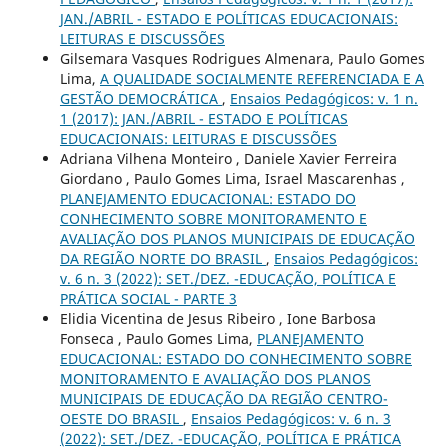
JAN./ABRIL - ESTADO E POLÍTICAS EDUCACIONAIS:
LEITURAS E DISCUSSÕES
Gilsemara Vasques Rodrigues Almenara, Paulo Gomes
Lima,
A QUALIDADE SOCIALMENTE REFERENCIADA E A
GESTÃO DEMOCRÁTICA
,
Ensaios Pedagógicos: v. 1 n.
1 (2017): JAN./ABRIL - ESTADO E POLÍTICAS
EDUCACIONAIS: LEITURAS E DISCUSSÕES
Adriana Vilhena Monteiro , Daniele Xavier Ferreira
Giordano , Paulo Gomes Lima, Israel Mascarenhas ,
PLANEJAMENTO EDUCACIONAL: ESTADO DO
CONHECIMENTO SOBRE MONITORAMENTO E
AVALIAÇÃO DOS PLANOS MUNICIPAIS DE EDUCAÇÃO
DA REGIÃO NORTE DO BRASIL
,
Ensaios Pedagógicos:
v. 6 n. 3 (2022): SET./DEZ. -EDUCAÇÃO, POLÍTICA E
PRÁTICA SOCIAL - PARTE 3
Elidia Vicentina de Jesus Ribeiro , Ione Barbosa
Fonseca , Paulo Gomes Lima,
PLANEJAMENTO
EDUCACIONAL: ESTADO DO CONHECIMENTO SOBRE
MONITORAMENTO E AVALIAÇÃO DOS PLANOS
MUNICIPAIS DE EDUCAÇÃO DA REGIÃO CENTRO-
OESTE DO BRASIL
,
Ensaios Pedagógicos: v. 6 n. 3
(2022): SET./DEZ. -EDUCAÇÃO, POLÍTICA E PRÁTICA