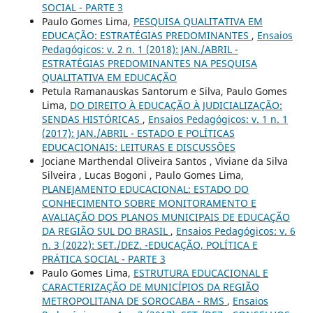
SOCIAL - PARTE 3
Paulo Gomes Lima,
PESQUISA QUALITATIVA EM
EDUCAÇÃO: ESTRATÉGIAS PREDOMINANTES
,
Ensaios
Pedagógicos: v. 2 n. 1 (2018): JAN./ABRIL -
ESTRATÉGIAS PREDOMINANTES NA PESQUISA
QUALITATIVA EM EDUCAÇÃO
Petula Ramanauskas Santorum e Silva, Paulo Gomes
Lima,
DO DIREITO À EDUCAÇÃO À JUDICIALIZAÇÃO:
SENDAS HISTÓRICAS
,
Ensaios Pedagógicos: v. 1 n. 1
(2017): JAN./ABRIL - ESTADO E POLÍTICAS
EDUCACIONAIS: LEITURAS E DISCUSSÕES
Jociane Marthendal Oliveira Santos , Viviane da Silva
Silveira , Lucas Bogoni , Paulo Gomes Lima,
PLANEJAMENTO EDUCACIONAL: ESTADO DO
CONHECIMENTO SOBRE MONITORAMENTO E
AVALIAÇÃO DOS PLANOS MUNICIPAIS DE EDUCAÇÃO
DA REGIÃO SUL DO BRASIL
,
Ensaios Pedagógicos: v. 6
n. 3 (2022): SET./DEZ. -EDUCAÇÃO, POLÍTICA E
PRÁTICA SOCIAL - PARTE 3
Paulo Gomes Lima,
ESTRUTURA EDUCACIONAL E
CARACTERIZAÇÃO DE MUNICÍPIOS DA REGIÃO
METROPOLITANA DE SOROCABA - RMS
,
Ensaios