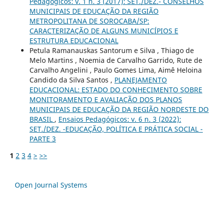
Pedagógicos: v. 1 n. 3 (2017): SET./DEZ.- CONSELHOS
MUNICIPAIS DE EDUCAÇÃO DA REGIÃO
METROPOLITANA DE SOROCABA/SP:
CARACTERIZAÇÃO DE ALGUNS MUNICÍPIOS E
ESTRUTURA EDUCACIONAL
Petula Ramanauskas Santorum e Silva , Thiago de
Melo Martins , Noemia de Carvalho Garrido, Rute de
Carvalho Angelini , Paulo Gomes Lima, Aimê Heloina
Candido da Silva Santos ,
PLANEJAMENTO
EDUCACIONAL: ESTADO DO CONHECIMENTO SOBRE
MONITORAMENTO E AVALIAÇÃO DOS PLANOS
MUNICIPAIS DE EDUCAÇÃO DA REGIÃO NORDESTE DO
BRASIL
,
Ensaios Pedagógicos: v. 6 n. 3 (2022):
SET./DEZ. -EDUCAÇÃO, POLÍTICA E PRÁTICA SOCIAL -
PARTE 3
1
2
3
4
>
>>
Open Journal Systems