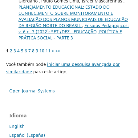
Giordano , Paulo Gomes Lima, Israel Mascarenhas ,
PLANEJAMENTO EDUCACIONAL: ESTADO DO
CONHECIMENTO SOBRE MONITORAMENTO E
AVALIAÇÃO DOS PLANOS MUNICIPAIS DE EDUCAÇÃO
DA REGIÃO NORTE DO BRASIL
,
Ensaios Pedagógicos:
v. 6 n. 3 (2022): SET./DEZ. -EDUCAÇÃO, POLÍTICA E
PRÁTICA SOCIAL - PARTE 3
1
2
3
4
5
6
7
8
9
10
11
>
>>
Você também pode
iniciar uma pesquisa avançada por
similaridade
para este artigo.
Open Journal Systems
Idioma
English
Español (España)