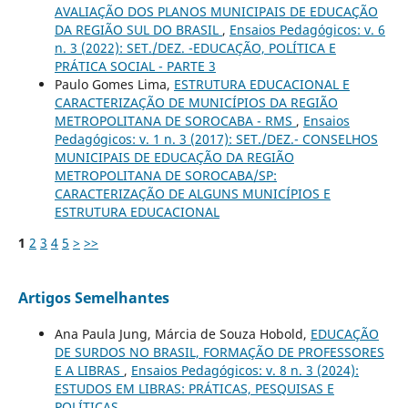
AVALIAÇÃO DOS PLANOS MUNICIPAIS DE EDUCAÇÃO
DA REGIÃO SUL DO BRASIL
,
Ensaios Pedagógicos: v. 6
n. 3 (2022): SET./DEZ. -EDUCAÇÃO, POLÍTICA E
PRÁTICA SOCIAL - PARTE 3
Paulo Gomes Lima,
ESTRUTURA EDUCACIONAL E
CARACTERIZAÇÃO DE MUNICÍPIOS DA REGIÃO
METROPOLITANA DE SOROCABA - RMS
,
Ensaios
Pedagógicos: v. 1 n. 3 (2017): SET./DEZ.- CONSELHOS
MUNICIPAIS DE EDUCAÇÃO DA REGIÃO
METROPOLITANA DE SOROCABA/SP:
CARACTERIZAÇÃO DE ALGUNS MUNICÍPIOS E
ESTRUTURA EDUCACIONAL
1
2
3
4
5
>
>>
Artigos Semelhantes
Ana Paula Jung, Márcia de Souza Hobold,
EDUCAÇÃO
DE SURDOS NO BRASIL, FORMAÇÃO DE PROFESSORES
E A LIBRAS
,
Ensaios Pedagógicos: v. 8 n. 3 (2024):
ESTUDOS EM LIBRAS: PRÁTICAS, PESQUISAS E
POLÍTICAS.