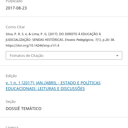
Publicado
2017-08-23
Como Citar
Silva, P. R. S. e, & Lima, P. G. (2017). DO DIREITO À EDUCAÇÃO À
JUDICIALIZAÇÃO: SENDAS HISTÓRICAS.
Ensaios Pedagógicos
,
1
(1), p.26–38.
https://doi.org/10.14244/enp.v1i1.4
Fomatos de Citação
Edição
v. 1 n. 1 (2017): JAN./ABRIL - ESTADO E POLÍTICAS
EDUCACIONAIS: LEITURAS E DISCUSSÕES
Seção
DOSSIÊ TEMÁTICO
Licença