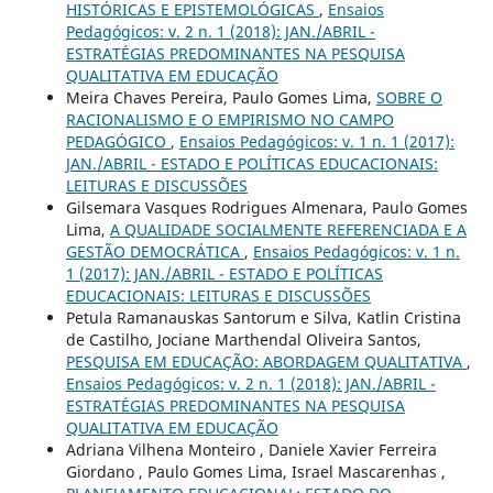
HISTÓRICAS E EPISTEMOLÓGICAS
,
Ensaios
Pedagógicos: v. 2 n. 1 (2018): JAN./ABRIL -
ESTRATÉGIAS PREDOMINANTES NA PESQUISA
QUALITATIVA EM EDUCAÇÃO
Meira Chaves Pereira, Paulo Gomes Lima,
SOBRE O
RACIONALISMO E O EMPIRISMO NO CAMPO
PEDAGÓGICO
,
Ensaios Pedagógicos: v. 1 n. 1 (2017):
JAN./ABRIL - ESTADO E POLÍTICAS EDUCACIONAIS:
LEITURAS E DISCUSSÕES
Gilsemara Vasques Rodrigues Almenara, Paulo Gomes
Lima,
A QUALIDADE SOCIALMENTE REFERENCIADA E A
GESTÃO DEMOCRÁTICA
,
Ensaios Pedagógicos: v. 1 n.
1 (2017): JAN./ABRIL - ESTADO E POLÍTICAS
EDUCACIONAIS: LEITURAS E DISCUSSÕES
Petula Ramanauskas Santorum e Silva, Katlin Cristina
de Castilho, Jociane Marthendal Oliveira Santos,
PESQUISA EM EDUCAÇÃO: ABORDAGEM QUALITATIVA
,
Ensaios Pedagógicos: v. 2 n. 1 (2018): JAN./ABRIL -
ESTRATÉGIAS PREDOMINANTES NA PESQUISA
QUALITATIVA EM EDUCAÇÃO
Adriana Vilhena Monteiro , Daniele Xavier Ferreira
Giordano , Paulo Gomes Lima, Israel Mascarenhas ,