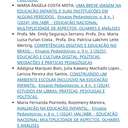
MARIA ÂNGELA COSTA MOTA,
UMA BREVE VIAGEM NA
EDUCAÇÃO INFANTIL E SUAS INSTITUIÇÕES EM
ALGUNS PERÍODOS
,
Ensaios Pedagógicos: v. 8 n. 1
(2024): JAN./ABR. - EDUCAÇÃO NACIONAL:
MULTIPLICIDADE DE ASPECTOS, OLHARES E ANÁLISES
Profa. Me. Emily Seguraço Serrano, Profa. Dra. Maria
Luisa Furlan Costa , Profa. Dra. Patrícia Lakchmi Leite
Mertzig,
COMPETÊNCIAS DIGITAIS E EDUCAÇÃO NO
BRASIL:
,
Ensaios Pedagógicos: v. 9 n. 3 (2025):
EDUCAÇÃO E CULTURA DIGITAL: POLÍTICAS,
MEDIAÇÕES E PRÁTICAS PEDAGÓGICAS
Adalgisa Marques Boni, Julia Kawany Machado Lopes ,
Larissa Pereira dos Santos,
CONSTRUINDO UM
AMBIENTE ESCOLAR INCLUSIVO NA EDUCAÇÃO
INFANTIL
,
Ensaios Pedagógicos: v. 8 n. 3 (2024):
ESTUDOS EM LIBRAS: PRÁTICAS, PESQUISAS E
POLÍTICAS.
Maria Fernanda Piornedo, Rozemeiry Moreira,
AVALIAÇÃO NA EDUCAÇÃO INFANTIL:
,
Ensaios
Pedagógicos: v. 8 n. 1 (2024): JAN./ABR. - EDUCAÇÃO
NACIONAL: MULTIPLICIDADE DE ASPECTOS, OLHARES
E ANÁLISES