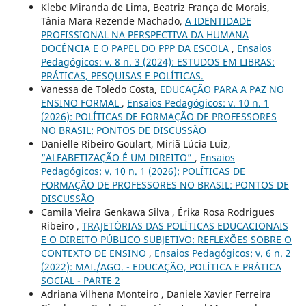
Klebe Miranda de Lima, Beatriz França de Morais,
Tânia Mara Rezende Machado,
A IDENTIDADE
PROFISSIONAL NA PERSPECTIVA DA HUMANA
DOCÊNCIA E O PAPEL DO PPP DA ESCOLA
,
Ensaios
Pedagógicos: v. 8 n. 3 (2024): ESTUDOS EM LIBRAS:
PRÁTICAS, PESQUISAS E POLÍTICAS.
Vanessa de Toledo Costa,
EDUCAÇÃO PARA A PAZ NO
ENSINO FORMAL
,
Ensaios Pedagógicos: v. 10 n. 1
(2026): POLÍTICAS DE FORMAÇÃO DE PROFESSORES
NO BRASIL: PONTOS DE DISCUSSÃO
Danielle Ribeiro Goulart, Miriã Lúcia Luiz,
“ALFABETIZAÇÃO É UM DIREITO”
,
Ensaios
Pedagógicos: v. 10 n. 1 (2026): POLÍTICAS DE
FORMAÇÃO DE PROFESSORES NO BRASIL: PONTOS DE
DISCUSSÃO
Camila Vieira Genkawa Silva , Érika Rosa Rodrigues
Ribeiro ,
TRAJETÓRIAS DAS POLÍTICAS EDUCACIONAIS
E O DIREITO PÚBLICO SUBJETIVO: REFLEXÕES SOBRE O
CONTEXTO DE ENSINO
,
Ensaios Pedagógicos: v. 6 n. 2
(2022): MAI./AGO. - EDUCAÇÃO, POLÍTICA E PRÁTICA
SOCIAL - PARTE 2
Adriana Vilhena Monteiro , Daniele Xavier Ferreira