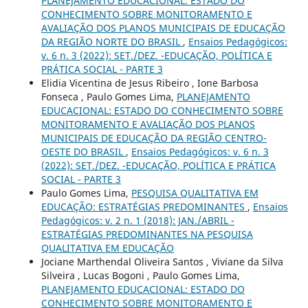
PLANEJAMENTO EDUCACIONAL: ESTADO DO
CONHECIMENTO SOBRE MONITORAMENTO E
AVALIAÇÃO DOS PLANOS MUNICIPAIS DE EDUCAÇÃO
DA REGIÃO NORTE DO BRASIL
,
Ensaios Pedagógicos:
v. 6 n. 3 (2022): SET./DEZ. -EDUCAÇÃO, POLÍTICA E
PRÁTICA SOCIAL - PARTE 3
Elidia Vicentina de Jesus Ribeiro , Ione Barbosa
Fonseca , Paulo Gomes Lima,
PLANEJAMENTO
EDUCACIONAL: ESTADO DO CONHECIMENTO SOBRE
MONITORAMENTO E AVALIAÇÃO DOS PLANOS
MUNICIPAIS DE EDUCAÇÃO DA REGIÃO CENTRO-
OESTE DO BRASIL
,
Ensaios Pedagógicos: v. 6 n. 3
(2022): SET./DEZ. -EDUCAÇÃO, POLÍTICA E PRÁTICA
SOCIAL - PARTE 3
Paulo Gomes Lima,
PESQUISA QUALITATIVA EM
EDUCAÇÃO: ESTRATÉGIAS PREDOMINANTES
,
Ensaios
Pedagógicos: v. 2 n. 1 (2018): JAN./ABRIL -
ESTRATÉGIAS PREDOMINANTES NA PESQUISA
QUALITATIVA EM EDUCAÇÃO
Jociane Marthendal Oliveira Santos , Viviane da Silva
Silveira , Lucas Bogoni , Paulo Gomes Lima,
PLANEJAMENTO EDUCACIONAL: ESTADO DO
CONHECIMENTO SOBRE MONITORAMENTO E