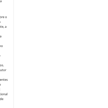
da
bre o
a
te, a
ra
 no
o
s
os.
autor
dentes
o
:
cional
sde
a