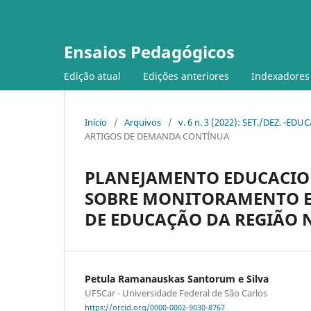
Ensaios Pedagógicos
Edição atual
Edições anteriores
Indexadores
Início
/
Arquivos
/
v. 6 n. 3 (2022): SET./DEZ. -ED
ARTIGOS DE DEMANDA CONTÍNUA
PLANEJAMENTO EDUCACIO
SOBRE MONITORAMENTO E
DE EDUCAÇÃO DA REGIÃO 
Petula Ramanauskas Santorum e Silva
UFSCar - Universidade Federal de São Carlos
https://orcid.org/0000-0002-9030-8767