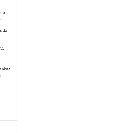
o
ado
a
,
s da
CA
 vista
l