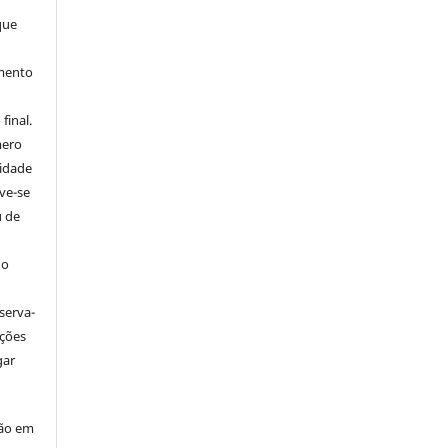
que
imento
final.
mero
tidade
ve-se
u de
 o
serva-
ações
gar
ção em