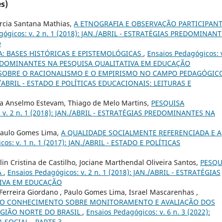
s)
rcia Santana Mathias,
A ETNOGRAFIA E OBSERVAÇÃO PARTICIPAN
gógicos: v. 2 n. 1 (2018): JAN./ABRIL - ESTRATÉGIAS PREDOMINAN
O
A: BASES HISTÓRICAS E EPISTEMOLÓGICAS
,
Ensaios Pedagógicos: v
 PREDOMINANTES NA PESQUISA QUALITATIVA EM EDUCAÇÃO
SOBRE O RACIONALISMO E O EMPIRISMO NO CAMPO PEDAGÓGI
AN./ABRIL - ESTADO E POLÍTICAS EDUCACIONAIS: LEITURAS E
ca Anselmo Estevam, Thiago de Melo Martins,
PESQUISA
: v. 2 n. 1 (2018): JAN./ABRIL - ESTRATÉGIAS PREDOMINANTES NA
Paulo Gomes Lima,
A QUALIDADE SOCIALMENTE REFERENCIADA E A
cos: v. 1 n. 1 (2017): JAN./ABRIL - ESTADO E POLÍTICAS
in Cristina de Castilho, Jociane Marthendal Oliveira Santos,
PESQU
A
,
Ensaios Pedagógicos: v. 2 n. 1 (2018): JAN./ABRIL - ESTRATÉGIAS
IVA EM EDUCAÇÃO
 Ferreira Giordano , Paulo Gomes Lima, Israel Mascarenhas ,
DO CONHECIMENTO SOBRE MONITORAMENTO E AVALIAÇÃO DOS
EGIÃO NORTE DO BRASIL
,
Ensaios Pedagógicos: v. 6 n. 3 (2022):
A SOCIAL - PARTE 3