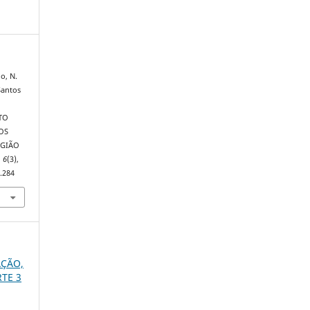
do, N.
 Santos
TO
OS
EGIÃO
,
6
(3),
.284
CAÇÃO,
RTE 3