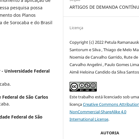
 momento a aplicação de
ARTIGOS DE DEMANDA CONTÍN
 essa pesquisa possa
amento dos Planos
 de Sorocaba e do Brasil
Licença
Copyright (c) 2022 Petula Ramanaus
Santorum e Silva , Thiago de Melo Mar
Noemia de Carvalho Garrido, Rute de
Carvalho Angelini , Paulo Gomes Lima
 - Universidade Federal
Aimê Heloina Candido da Silva Santo
caba.
 Federal de São Carlos
Este trabalho está licenciado sob um
caba.
licença
Creative Commons Attribution
NonCommercial-ShareAlike 4.0
idade Federal de São
International License
.
AUTORIA