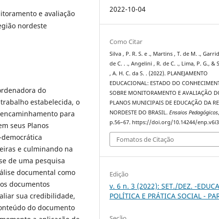
2022-10-04
itoramento e avaliação
egião nordeste
Como Citar
Silva , P. R. S. e ., Martins , T. de M. ., Garri
de C. . ., Angelini , R. de C. ., Lima, P. G., &
, A. H. C. da S. . (2022). PLANEJAMENTO
EDUCACIONAL: ESTADO DO CONHECIMEN
oordenadora do
SOBRE MONITORAMENTO E AVALIAÇÃO D
rabalho estabelecida, o
PLANOS MUNICIPAIS DE EDUCAÇÃO DA R
NORDESTE DO BRASIL.
Ensaios Pedagógicos
 e encaminhamento para
p.56–67. https://doi.org/10.14244/enp.v6i3
 em seus Planos
o-democrática
Fomatos de Citação
leiras e culminando na
-se de uma pesquisa
análise documental como
Edição
o dos documentos
v. 6 n. 3 (2022): SET./DEZ. -EDU
aliar sua credibilidade,
POLÍTICA E PRÁTICA SOCIAL - PA
 conteúdo do documento
Seção