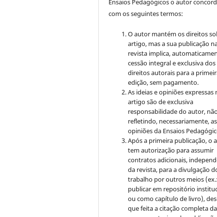
Ensaios Pedagógicos o autor concor
com os seguintes termos:
O autor mantém os direitos so
artigo, mas a sua publicação n
revista implica, automaticamen
cessão integral e exclusiva dos
direitos autorais para a primei
edição, sem pagamento.
As ideias e opiniões expressas
artigo são de exclusiva
responsabilidade do autor, nã
refletindo, necessariamente, a
opiniões da Ensaios Pedagógic
Após a primeira publicação, o 
tem autorização para assumir
contratos adicionais, indepen
da revista, para a divulgação d
trabalho por outros meios (ex.
publicar em repositório institu
ou como capítulo de livro), de
que feita a citação completa d