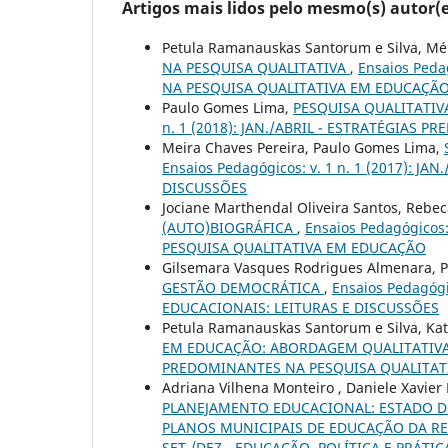
Artigos mais lidos pelo mesmo(s) autor(e
Petula Ramanauskas Santorum e Silva, Mé
NA PESQUISA QUALITATIVA
,
Ensaios Peda
NA PESQUISA QUALITATIVA EM EDUCAÇÃ
Paulo Gomes Lima,
PESQUISA QUALITATIV
n. 1 (2018): JAN./ABRIL - ESTRATÉGIAS
Meira Chaves Pereira, Paulo Gomes Lima,
Ensaios Pedagógicos: v. 1 n. 1 (2017): J
DISCUSSÕES
Jociane Marthendal Oliveira Santos, Rebe
(AUTO)BIOGRÁFICA
,
Ensaios Pedagógicos
PESQUISA QUALITATIVA EM EDUCAÇÃO
Gilsemara Vasques Rodrigues Almenara, 
GESTÃO DEMOCRÁTICA
,
Ensaios Pedagógi
EDUCACIONAIS: LEITURAS E DISCUSSÕES
Petula Ramanauskas Santorum e Silva, Katl
EM EDUCAÇÃO: ABORDAGEM QUALITATIV
PREDOMINANTES NA PESQUISA QUALITAT
Adriana Vilhena Monteiro , Daniele Xavier
PLANEJAMENTO EDUCACIONAL: ESTADO 
PLANOS MUNICIPAIS DE EDUCAÇÃO DA R
SET./DEZ. -EDUCAÇÃO, POLÍTICA E PRÁTIC