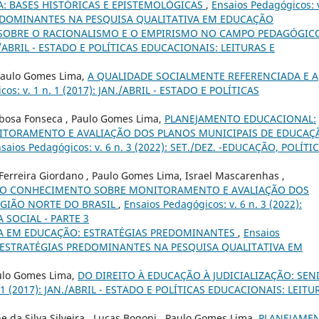
A: BASES HISTÓRICAS E EPISTEMOLÓGICAS
,
Ensaios Pedagógicos: v
 PREDOMINANTES NA PESQUISA QUALITATIVA EM EDUCAÇÃO
SOBRE O RACIONALISMO E O EMPIRISMO NO CAMPO PEDAGÓGI
AN./ABRIL - ESTADO E POLÍTICAS EDUCACIONAIS: LEITURAS E
Paulo Gomes Lima,
A QUALIDADE SOCIALMENTE REFERENCIADA E A
cos: v. 1 n. 1 (2017): JAN./ABRIL - ESTADO E POLÍTICAS
arbosa Fonseca , Paulo Gomes Lima,
PLANEJAMENTO EDUCACIONAL:
TORAMENTO E AVALIAÇÃO DOS PLANOS MUNICIPAIS DE EDUCAÇ
saios Pedagógicos: v. 6 n. 3 (2022): SET./DEZ. -EDUCAÇÃO, POLÍTI
 Ferreira Giordano , Paulo Gomes Lima, Israel Mascarenhas ,
DO CONHECIMENTO SOBRE MONITORAMENTO E AVALIAÇÃO DOS
EGIÃO NORTE DO BRASIL
,
Ensaios Pedagógicos: v. 6 n. 3 (2022):
A SOCIAL - PARTE 3
VA EM EDUCAÇÃO: ESTRATÉGIAS PREDOMINANTES
,
Ensaios
RIL - ESTRATÉGIAS PREDOMINANTES NA PESQUISA QUALITATIVA EM
ulo Gomes Lima,
DO DIREITO À EDUCAÇÃO À JUDICIALIZAÇÃO: SEN
. 1 (2017): JAN./ABRIL - ESTADO E POLÍTICAS EDUCACIONAIS: LEITU
ne da Silva Silveira , Lucas Bogoni , Paulo Gomes Lima,
PLANEJAME