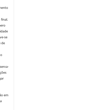
imento
final.
mero
tidade
ve-se
u de
 o
serva-
ações
gar
ção em
da