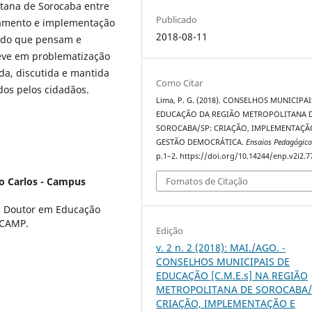
itana de Sorocaba entre
Publicado
ejamento e implementação
2018-08-11
r do que pensam e
teve em problematização
da, discutida e mantida
Como Citar
dos pelos cidadãos.
Lima, P. G. (2018). CONSELHOS MUNICIPAI
EDUCAÇÃO DA REGIÃO METROPOLITANA 
SOROCABA/SP: CRIAÇÃO, IMPLEMENTAÇÃ
GESTÃO DEMOCRÁTICA.
Ensaios Pedagógico
p.1–2. https://doi.org/10.14244/enp.v2i2.7
Fomatos de Citação
o Carlos - Campus
 Doutor em Educação
ICAMP.
Edição
v. 2 n. 2 (2018): MAI./AGO. -
CONSELHOS MUNICIPAIS DE
EDUCAÇÃO [C.M.E.s] NA REGIÃO
METROPOLITANA DE SOROCABA/
CRIAÇÃO, IMPLEMENTAÇÃO E