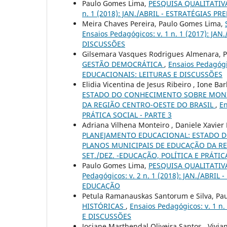
Paulo Gomes Lima,
PESQUISA QUALITATIV
n. 1 (2018): JAN./ABRIL - ESTRATÉGIAS
Meira Chaves Pereira, Paulo Gomes Lima,
Ensaios Pedagógicos: v. 1 n. 1 (2017): J
DISCUSSÕES
Gilsemara Vasques Rodrigues Almenara, 
GESTÃO DEMOCRÁTICA
,
Ensaios Pedagógi
EDUCACIONAIS: LEITURAS E DISCUSSÕES
Elidia Vicentina de Jesus Ribeiro , Ione B
ESTADO DO CONHECIMENTO SOBRE MONI
DA REGIÃO CENTRO-OESTE DO BRASIL
,
En
PRÁTICA SOCIAL - PARTE 3
Adriana Vilhena Monteiro , Daniele Xavier
PLANEJAMENTO EDUCACIONAL: ESTADO 
PLANOS MUNICIPAIS DE EDUCAÇÃO DA R
SET./DEZ. -EDUCAÇÃO, POLÍTICA E PRÁTIC
Paulo Gomes Lima,
PESQUISA QUALITATI
Pedagógicos: v. 2 n. 1 (2018): JAN./AB
EDUCAÇÃO
Petula Ramanauskas Santorum e Silva, Pa
HISTÓRICAS
,
Ensaios Pedagógicos: v. 1 n
E DISCUSSÕES
Jociane Marthendal Oliveira Santos , Vivia