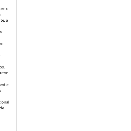
bre o
a
te, a
ra
 no
o
s
os.
autor
dentes
o
:
cional
sde
a
o