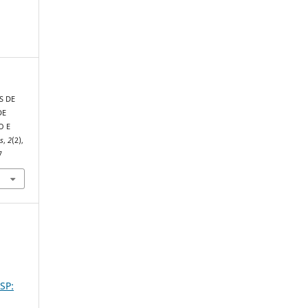
S DE
DE
O E
s
,
2
(2),
7
SP: