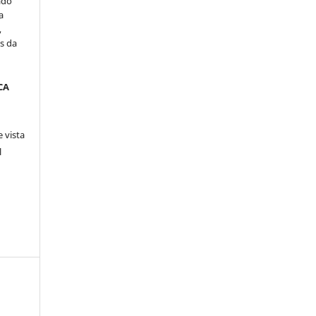
ado
a
,
s da
CA
 vista
l