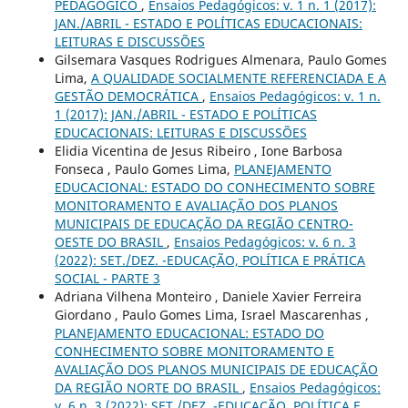
PEDAGÓGICO
,
Ensaios Pedagógicos: v. 1 n. 1 (2017):
JAN./ABRIL - ESTADO E POLÍTICAS EDUCACIONAIS:
LEITURAS E DISCUSSÕES
Gilsemara Vasques Rodrigues Almenara, Paulo Gomes
Lima,
A QUALIDADE SOCIALMENTE REFERENCIADA E A
GESTÃO DEMOCRÁTICA
,
Ensaios Pedagógicos: v. 1 n.
1 (2017): JAN./ABRIL - ESTADO E POLÍTICAS
EDUCACIONAIS: LEITURAS E DISCUSSÕES
Elidia Vicentina de Jesus Ribeiro , Ione Barbosa
Fonseca , Paulo Gomes Lima,
PLANEJAMENTO
EDUCACIONAL: ESTADO DO CONHECIMENTO SOBRE
MONITORAMENTO E AVALIAÇÃO DOS PLANOS
MUNICIPAIS DE EDUCAÇÃO DA REGIÃO CENTRO-
OESTE DO BRASIL
,
Ensaios Pedagógicos: v. 6 n. 3
(2022): SET./DEZ. -EDUCAÇÃO, POLÍTICA E PRÁTICA
SOCIAL - PARTE 3
Adriana Vilhena Monteiro , Daniele Xavier Ferreira
Giordano , Paulo Gomes Lima, Israel Mascarenhas ,
PLANEJAMENTO EDUCACIONAL: ESTADO DO
CONHECIMENTO SOBRE MONITORAMENTO E
AVALIAÇÃO DOS PLANOS MUNICIPAIS DE EDUCAÇÃO
DA REGIÃO NORTE DO BRASIL
,
Ensaios Pedagógicos:
v. 6 n. 3 (2022): SET./DEZ. -EDUCAÇÃO, POLÍTICA E