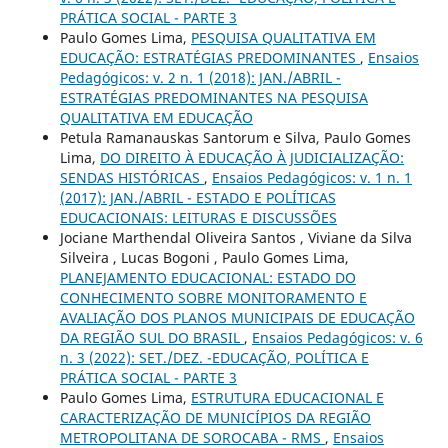
PRÁTICA SOCIAL - PARTE 3
Paulo Gomes Lima,
PESQUISA QUALITATIVA EM
EDUCAÇÃO: ESTRATÉGIAS PREDOMINANTES
,
Ensaios
Pedagógicos: v. 2 n. 1 (2018): JAN./ABRIL -
ESTRATÉGIAS PREDOMINANTES NA PESQUISA
QUALITATIVA EM EDUCAÇÃO
Petula Ramanauskas Santorum e Silva, Paulo Gomes
Lima,
DO DIREITO À EDUCAÇÃO À JUDICIALIZAÇÃO:
SENDAS HISTÓRICAS
,
Ensaios Pedagógicos: v. 1 n. 1
(2017): JAN./ABRIL - ESTADO E POLÍTICAS
EDUCACIONAIS: LEITURAS E DISCUSSÕES
Jociane Marthendal Oliveira Santos , Viviane da Silva
Silveira , Lucas Bogoni , Paulo Gomes Lima,
PLANEJAMENTO EDUCACIONAL: ESTADO DO
CONHECIMENTO SOBRE MONITORAMENTO E
AVALIAÇÃO DOS PLANOS MUNICIPAIS DE EDUCAÇÃO
DA REGIÃO SUL DO BRASIL
,
Ensaios Pedagógicos: v. 6
n. 3 (2022): SET./DEZ. -EDUCAÇÃO, POLÍTICA E
PRÁTICA SOCIAL - PARTE 3
Paulo Gomes Lima,
ESTRUTURA EDUCACIONAL E
CARACTERIZAÇÃO DE MUNICÍPIOS DA REGIÃO
METROPOLITANA DE SOROCABA - RMS
,
Ensaios