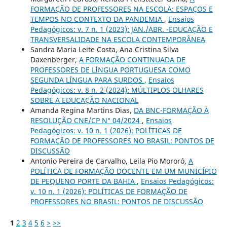
FORMAÇÃO DE PROFESSORES NA ESCOLA: ESPAÇOS E
TEMPOS NO CONTEXTO DA PANDEMIA
,
Ensaios
Pedagógicos: v. 7 n. 1 (2023): JAN./ABR. -EDUCAÇÃO E
TRANSVERSALIDADE NA ESCOLA CONTEMPORÂNEA
Sandra Maria Leite Costa, Ana Cristina Silva
Daxenberger,
A FORMAÇÃO CONTINUADA DE
PROFESSORES DE LÍNGUA PORTUGUESA COMO
SEGUNDA LÍNGUA PARA SURDOS
,
Ensaios
Pedagógicos: v. 8 n. 2 (2024): MÚLTIPLOS OLHARES
SOBRE A EDUCAÇÃO NACIONAL
Amanda Regina Martins Dias,
DA BNC-FORMAÇÃO À
RESOLUÇÃO CNE/CP N° 04/2024
,
Ensaios
Pedagógicos: v. 10 n. 1 (2026): POLÍTICAS DE
FORMAÇÃO DE PROFESSORES NO BRASIL: PONTOS DE
DISCUSSÃO
Antonio Pereira de Carvalho, Leila Pio Mororó,
A
POLÍTICA DE FORMAÇÃO DOCENTE EM UM MUNICÍPIO
DE PEQUENO PORTE DA BAHIA
,
Ensaios Pedagógicos:
v. 10 n. 1 (2026): POLÍTICAS DE FORMAÇÃO DE
PROFESSORES NO BRASIL: PONTOS DE DISCUSSÃO
1
2
3
4
5
6
>
>>