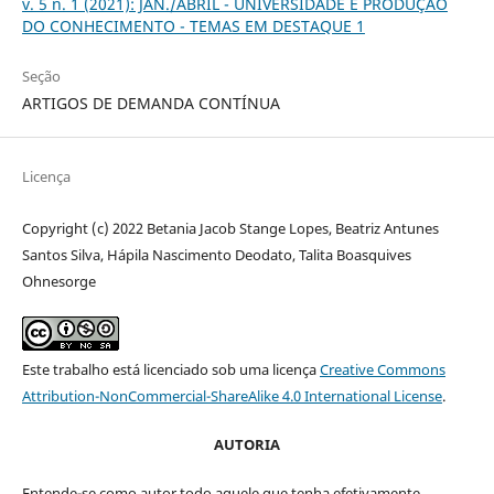
v. 5 n. 1 (2021): JAN./ABRIL - UNIVERSIDADE E PRODUÇÃO
DO CONHECIMENTO - TEMAS EM DESTAQUE 1
Seção
ARTIGOS DE DEMANDA CONTÍNUA
Licença
Copyright (c) 2022 Betania Jacob Stange Lopes, Beatriz Antunes
Santos Silva, Hápila Nascimento Deodato, Talita Boasquives
Ohnesorge
Este trabalho está licenciado sob uma licença
Creative Commons
Attribution-NonCommercial-ShareAlike 4.0 International License
.
AUTORIA
Entende-se como autor todo aquele que tenha efetivamente