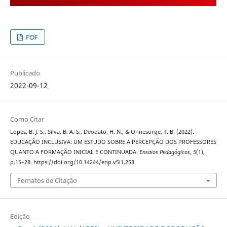
PDF
Publicado
2022-09-12
Como Citar
Lopes, B. J. S., Silva, B. A. S., Deodato, H. N., & Ohnesorge, T. B. (2022).
EDUCAÇÃO INCLUSIVA: UM ESTUDO SOBRE A PERCEPÇÃO DOS PROFESSORES
QUANTO A FORMAÇÃO INICIAL E CONTINUADA.
Ensaios Pedagógicos
,
5
(1),
p.15–28. https://doi.org/10.14244/enp.v5i1.253
Fomatos de Citação
Edição