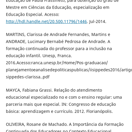
Educação de Paula Frassinetti, para obtenção do grau de
Mestre em Ciências da Educação, especialização em
Educação Especial. Acesso:
http://hdl.handle.net/20.500.11796/1446
. Jul-2014.
MARTINS, Clarissa de Andrade Fernandes, Martins e
ANDRADE, Lucimary Bernabé Pedrosa de Andrade. A
formação continuada do professor para a inclusão na
educação infantil. Unesp, Franca.
2016.Acesso:ranca.unesp.br/Home/Pos-graduacao/
planejamentoeanalisedepoliticaspublicas/iisippedes2016/artig
sippedes-clarissa..pdf
MAYCA, Fabiana Grassi. Relação do atendimento
educacional especializado no e com o ensino regular: uma
parceria mais que especial. IN: Congresso de educação
básica: aprendizagem e currículo. 2012. Florianópolis.
OLIVEIRA, Rosane de Machado. A Importância da Formação
Continuada dos Educadores no Contexto Educacional