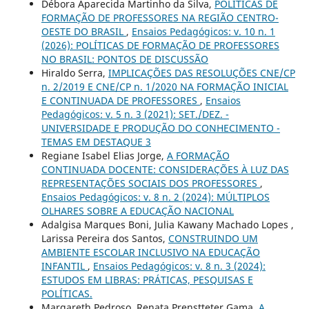
Débora Aparecida Martinho da Silva,
POLÍTICAS DE
FORMAÇÃO DE PROFESSORES NA REGIÃO CENTRO-
OESTE DO BRASIL
,
Ensaios Pedagógicos: v. 10 n. 1
(2026): POLÍTICAS DE FORMAÇÃO DE PROFESSORES
NO BRASIL: PONTOS DE DISCUSSÃO
Hiraldo Serra,
IMPLICAÇÕES DAS RESOLUÇÕES CNE/CP
n. 2/2019 E CNE/CP n. 1/2020 NA FORMAÇÃO INICIAL
E CONTINUADA DE PROFESSORES
,
Ensaios
Pedagógicos: v. 5 n. 3 (2021): SET./DEZ. -
UNIVERSIDADE E PRODUÇÃO DO CONHECIMENTO -
TEMAS EM DESTAQUE 3
Regiane Isabel Elias Jorge,
A FORMAÇÃO
CONTINUADA DOCENTE: CONSIDERAÇÕES À LUZ DAS
REPRESENTAÇÕES SOCIAIS DOS PROFESSORES
,
Ensaios Pedagógicos: v. 8 n. 2 (2024): MÚLTIPLOS
OLHARES SOBRE A EDUCAÇÃO NACIONAL
Adalgisa Marques Boni, Julia Kawany Machado Lopes ,
Larissa Pereira dos Santos,
CONSTRUINDO UM
AMBIENTE ESCOLAR INCLUSIVO NA EDUCAÇÃO
INFANTIL
,
Ensaios Pedagógicos: v. 8 n. 3 (2024):
ESTUDOS EM LIBRAS: PRÁTICAS, PESQUISAS E
POLÍTICAS.
Margareth Pedroso, Renata Prenstteter Gama,
A