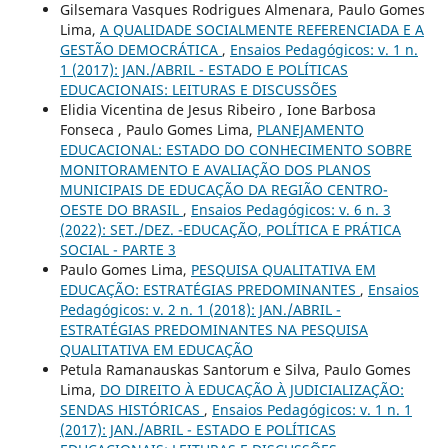
Gilsemara Vasques Rodrigues Almenara, Paulo Gomes
Lima,
A QUALIDADE SOCIALMENTE REFERENCIADA E A
GESTÃO DEMOCRÁTICA
,
Ensaios Pedagógicos: v. 1 n.
1 (2017): JAN./ABRIL - ESTADO E POLÍTICAS
EDUCACIONAIS: LEITURAS E DISCUSSÕES
Elidia Vicentina de Jesus Ribeiro , Ione Barbosa
Fonseca , Paulo Gomes Lima,
PLANEJAMENTO
EDUCACIONAL: ESTADO DO CONHECIMENTO SOBRE
MONITORAMENTO E AVALIAÇÃO DOS PLANOS
MUNICIPAIS DE EDUCAÇÃO DA REGIÃO CENTRO-
OESTE DO BRASIL
,
Ensaios Pedagógicos: v. 6 n. 3
(2022): SET./DEZ. -EDUCAÇÃO, POLÍTICA E PRÁTICA
SOCIAL - PARTE 3
Paulo Gomes Lima,
PESQUISA QUALITATIVA EM
EDUCAÇÃO: ESTRATÉGIAS PREDOMINANTES
,
Ensaios
Pedagógicos: v. 2 n. 1 (2018): JAN./ABRIL -
ESTRATÉGIAS PREDOMINANTES NA PESQUISA
QUALITATIVA EM EDUCAÇÃO
Petula Ramanauskas Santorum e Silva, Paulo Gomes
Lima,
DO DIREITO À EDUCAÇÃO À JUDICIALIZAÇÃO:
SENDAS HISTÓRICAS
,
Ensaios Pedagógicos: v. 1 n. 1
(2017): JAN./ABRIL - ESTADO E POLÍTICAS