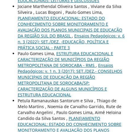
EDUCACIONAIS: LEITURAS E DISCUSSÕES
Jociane Marthendal Oliveira Santos , Viviane da Silva
Silveira , Lucas Bogoni , Paulo Gomes Lima,
PLANEJAMENTO EDUCACIONAL: ESTADO DO
CONHECIMENTO SOBRE MONITORAMENTO E
AVALIAÇÃO DOS PLANOS MUNICIPAIS DE EDUCAÇÃO
DA REGIÃO SUL DO BRASIL
,
Ensaios Pedagógicos: v. 6
n. 3 (2022): SET./DEZ. -EDUCAÇÃO, POLÍTICA E
PRÁTICA SOCIAL - PARTE 3
Paulo Gomes Lima,
ESTRUTURA EDUCACIONAL E
CARACTERIZAÇÃO DE MUNICÍPIOS DA REGIÃO
METROPOLITANA DE SOROCABA - RMS
,
Ensaios
Pedagógicos: v. 1 n. 3 (2017): SET./DEZ.- CONSELHOS
MUNICIPAIS DE EDUCAÇÃO DA REGIÃO
METROPOLITANA DE SOROCABA/SP:
CARACTERIZAÇÃO DE ALGUNS MUNICÍPIOS E
ESTRUTURA EDUCACIONAL
Petula Ramanauskas Santorum e Silva , Thiago de
Melo Martins , Noemia de Carvalho Garrido, Rute de
Carvalho Angelini , Paulo Gomes Lima, Aimê Heloina
Candido da Silva Santos ,
PLANEJAMENTO
EDUCACIONAL: ESTADO DO CONHECIMENTO SOBRE
MONITORAMENTO E AVALIAÇÃO DOS PLANOS