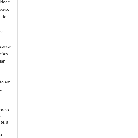
tidade
ve-se
u de
 o
serva-
ações
gar
ção em
da
bre o
a
te, a
ra