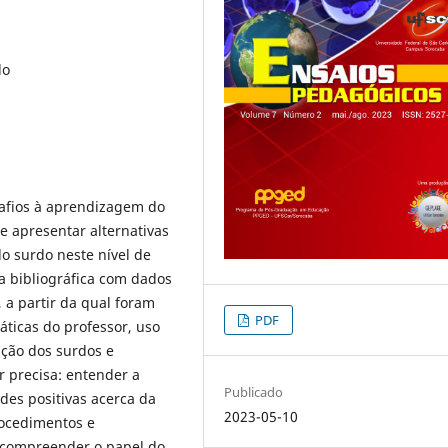
do
safios à aprendizagem do
e apresentar alternativas
o surdo neste nível de
a bibliográfica com dados
 a partir da qual foram
PDF
ráticas do professor, uso
ação dos surdos e
r precisa: entender a
Publicado
udes positivas acerca da
2023-05-10
rocedimentos e
e compreender o papel do