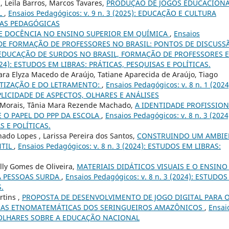
a, Leila Barros, Marcos Tavares,
PRODUÇÃO DE JOGOS EDUCACIONA
L
,
Ensaios Pedagógicos: v. 9 n. 3 (2025): EDUCAÇÃO E CULTURA
ICAS PEDAGÓGICAS
E DOCÊNCIA NO ENSINO SUPERIOR EM QUÍMICA
,
Ensaios
ICAS DE FORMAÇÃO DE PROFESSORES NO BRASIL: PONTOS DE DISCUSS
EDUCAÇÃO DE SURDOS NO BRASIL, FORMAÇÃO DE PROFESSORES E
(2024): ESTUDOS EM LIBRAS: PRÁTICAS, PESQUISAS E POLÍTICAS.
ra Elyza Macedo de Araújo, Tatiane Aparecida de Araújo, Tiago
ETIZAÇÃO E DO LETRAMENTO:
,
Ensaios Pedagógicos: v. 8 n. 1 (2024
PLICIDADE DE ASPECTOS, OLHARES E ANÁLISES
e Morais, Tânia Mara Rezende Machado,
A IDENTIDADE PROFISSION
 O PAPEL DO PPP DA ESCOLA
,
Ensaios Pedagógicos: v. 8 n. 3 (2024
S E POLÍTICAS.
ado Lopes , Larissa Pereira dos Santos,
CONSTRUINDO UM AMBIE
NTIL
,
Ensaios Pedagógicos: v. 8 n. 3 (2024): ESTUDOS EM LIBRAS:
lly Gomes de Oliveira,
MATERIAIS DIDÁTICOS VISUAIS E O ENSINO
 PESSOAS SURDA
,
Ensaios Pedagógicos: v. 8 n. 3 (2024): ESTUDO
.
rtins ,
PROPOSTA DE DESENVOLVIMENTO DE JOGO DIGITAL PARA 
NAS ETNOMATEMÁTICAS DOS SERINGUEIROS AMAZÔNICOS
,
Ensai
LOS OLHARES SOBRE A EDUCAÇÃO NACIONAL