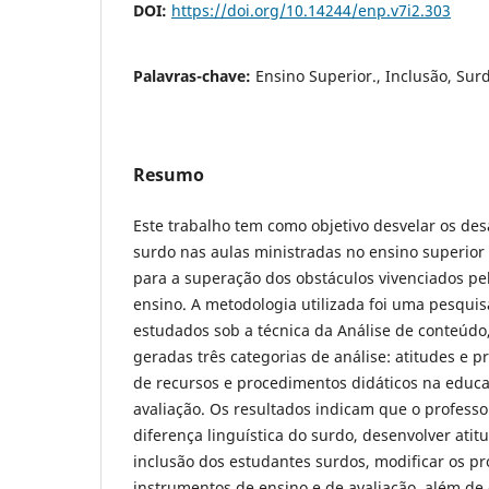
DOI:
https://doi.org/10.14244/enp.v7i2.303
Palavras-chave:
Ensino Superior., Inclusão, Sur
Resumo
Este trabalho tem como objetivo desvelar os de
surdo nas aulas ministradas no ensino superior 
para a superação dos obstáculos vivenciados pel
ensino. A metodologia utilizada foi uma pesquis
estudados sob a técnica da Análise de conteúdo,
geradas três categorias de análise: atitudes e p
de recursos e procedimentos didáticos na educ
avaliação. Os resultados indicam que o professo
diferença linguística do surdo, desenvolver atit
inclusão dos estudantes surdos, modificar os p
instrumentos de ensino e de avaliação, além d