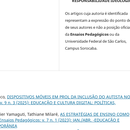
RESPONSABILIDADE IDEOLÓGI
Os artigos cuja autoria é identificada
representam a expressão do ponto de
de seus autores e não a posição oficia
da
Ensaios Pedagógicos
ou da
Universidade Federal de São Carlos,
Campus Sorocaba.
sco,
DISPOSITIVOS MÓVEIS EM PROL DA INCLUSÃO DO AUTISTA N
 v. 9 n. 3 (2025): EDUCAÇÃO E CULTURA DIGITAL: POLÍTICAS,
er Yamaguti, Tathiane Milaré,
AS ESTRATÉGIAS DE ENSINO COMO
Ensaios Pedagógicos: v. 7 n. 1 (2023): JAN./ABR. -EDUCAÇÃO E
PORÂNEA