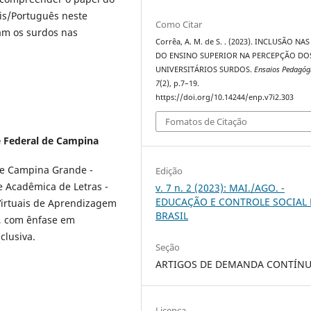
ais/Português neste
Como Citar
am os surdos nas
Corrêa, A. M. de S. . (2023). INCLUSÃO NA
DO ENSINO SUPERIOR NA PERCEPÇÃO DO
UNIVERSITÁRIOS SURDOS.
Ensaios Pedagóg
7
(2), p.7–19.
https://doi.org/10.14244/enp.v7i2.303
Fomatos de Citação
 Federal de Campina
de Campina Grande -
Edição
e Acadêmica de Letras -
v. 7 n. 2 (2023): MAI./AGO. -
EDUCAÇÃO E CONTROLE SOCIAL
Virtuais de Aprendizagem
BRASIL
, com ênfase em
clusiva.
Seção
ARTIGOS DE DEMANDA CONTÍN
Licença