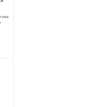
CA
 vista
l
O