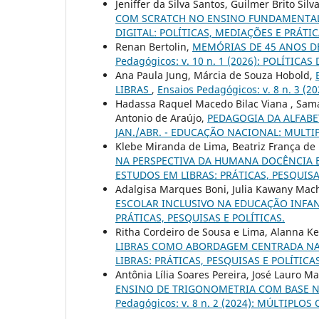
Jeniffer da Silva Santos, Guilmer Brito Silv
COM SCRATCH NO ENSINO FUNDAMENTA
DIGITAL: POLÍTICAS, MEDIAÇÕES E PRÁT
Renan Bertolin,
MEMÓRIAS DE 45 ANOS D
Pedagógicos: v. 10 n. 1 (2026): POLÍT
Ana Paula Jung, Márcia de Souza Hobold,
LIBRAS
,
Ensaios Pedagógicos: v. 8 n. 3 
Hadassa Raquel Macedo Bilac Viana , Sama
Antonio de Araújo,
PEDAGOGIA DA ALFAB
JAN./ABR. - EDUCAÇÃO NACIONAL: MULTI
Klebe Miranda de Lima, Beatriz França d
NA PERSPECTIVA DA HUMANA DOCÊNCIA E
ESTUDOS EM LIBRAS: PRÁTICAS, PESQUISA
Adalgisa Marques Boni, Julia Kawany Mach
ESCOLAR INCLUSIVO NA EDUCAÇÃO INFA
PRÁTICAS, PESQUISAS E POLÍTICAS.
Ritha Cordeiro de Sousa e Lima, Alanna Ke
LIBRAS COMO ABORDAGEM CENTRADA NA
LIBRAS: PRÁTICAS, PESQUISAS E POLÍTICAS
Antônia Lília Soares Pereira, José Lauro Ma
ENSINO DE TRIGONOMETRIA COM BASE 
Pedagógicos: v. 8 n. 2 (2024): MÚLTIP