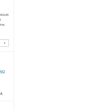
S AULAS
S
icos
,
 NO
UA