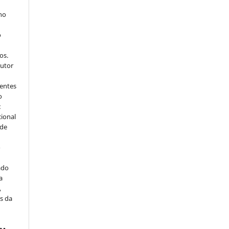
 no
o
s
os.
autor
dentes
o
:
cional
sde
a
o
ado
a
,
s da