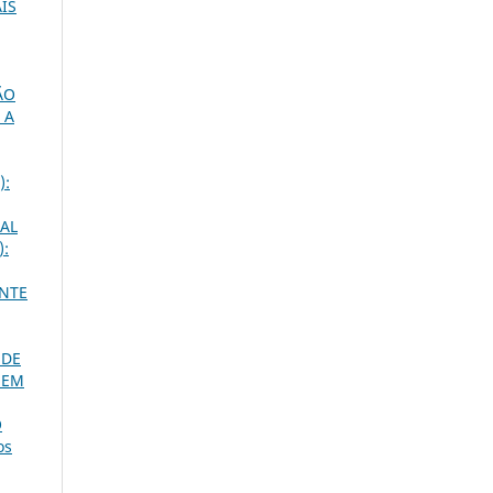
IS
ÃO
 A
):
AL
):
NTE
 DE
S EM
O
os