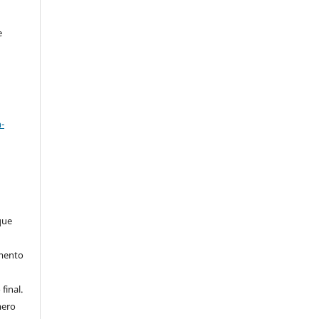
e
a
-
que
imento
final.
mero