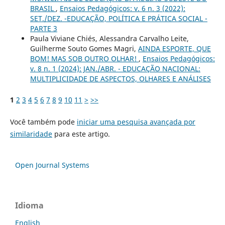
BRASIL
,
Ensaios Pedagógicos: v. 6 n. 3 (2022):
SET./DEZ. -EDUCAÇÃO, POLÍTICA E PRÁTICA SOCIAL -
PARTE 3
Paula Viviane Chiés, Alessandra Carvalho Leite,
Guilherme Souto Gomes Magri,
AINDA ESPORTE, QUE
BOM! MAS SOB OUTRO OLHAR!
,
Ensaios Pedagógicos:
v. 8 n. 1 (2024): JAN./ABR. - EDUCAÇÃO NACIONAL:
MULTIPLICIDADE DE ASPECTOS, OLHARES E ANÁLISES
1
2
3
4
5
6
7
8
9
10
11
>
>>
Você também pode
iniciar uma pesquisa avançada por
similaridade
para este artigo.
Open Journal Systems
Idioma
English