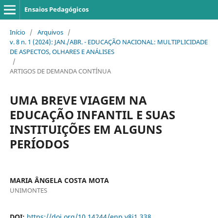
Ensaios Pedagógicos
Início
/
Arquivos
/
v. 8 n. 1 (2024): JAN./ABR. - EDUCAÇÃO NACIONAL: MULTIPLICIDADE
DE ASPECTOS, OLHARES E ANÁLISES
/
ARTIGOS DE DEMANDA CONTÍNUA
UMA BREVE VIAGEM NA
EDUCAÇÃO INFANTIL E SUAS
INSTITUIÇÕES EM ALGUNS
PERÍODOS
MARIA ÂNGELA COSTA MOTA
UNIMONTES
DOI:
https://doi.org/10.14244/enp.v8i1.338