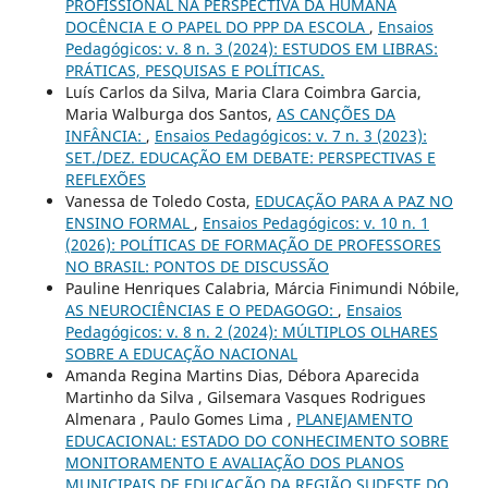
PROFISSIONAL NA PERSPECTIVA DA HUMANA
DOCÊNCIA E O PAPEL DO PPP DA ESCOLA
,
Ensaios
Pedagógicos: v. 8 n. 3 (2024): ESTUDOS EM LIBRAS:
PRÁTICAS, PESQUISAS E POLÍTICAS.
Luís Carlos da Silva, Maria Clara Coimbra Garcia,
Maria Walburga dos Santos,
AS CANÇÕES DA
INFÂNCIA:
,
Ensaios Pedagógicos: v. 7 n. 3 (2023):
SET./DEZ. EDUCAÇÃO EM DEBATE: PERSPECTIVAS E
REFLEXÕES
Vanessa de Toledo Costa,
EDUCAÇÃO PARA A PAZ NO
ENSINO FORMAL
,
Ensaios Pedagógicos: v. 10 n. 1
(2026): POLÍTICAS DE FORMAÇÃO DE PROFESSORES
NO BRASIL: PONTOS DE DISCUSSÃO
Pauline Henriques Calabria, Márcia Finimundi Nóbile,
AS NEUROCIÊNCIAS E O PEDAGOGO:
,
Ensaios
Pedagógicos: v. 8 n. 2 (2024): MÚLTIPLOS OLHARES
SOBRE A EDUCAÇÃO NACIONAL
Amanda Regina Martins Dias, Débora Aparecida
Martinho da Silva , Gilsemara Vasques Rodrigues
Almenara , Paulo Gomes Lima ,
PLANEJAMENTO
EDUCACIONAL: ESTADO DO CONHECIMENTO SOBRE
MONITORAMENTO E AVALIAÇÃO DOS PLANOS
MUNICIPAIS DE EDUCAÇÃO DA REGIÃO SUDESTE DO