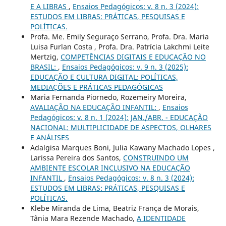
E A LIBRAS
,
Ensaios Pedagógicos: v. 8 n. 3 (2024):
ESTUDOS EM LIBRAS: PRÁTICAS, PESQUISAS E
POLÍTICAS.
Profa. Me. Emily Seguraço Serrano, Profa. Dra. Maria
Luisa Furlan Costa , Profa. Dra. Patrícia Lakchmi Leite
Mertzig,
COMPETÊNCIAS DIGITAIS E EDUCAÇÃO NO
BRASIL:
,
Ensaios Pedagógicos: v. 9 n. 3 (2025):
EDUCAÇÃO E CULTURA DIGITAL: POLÍTICAS,
MEDIAÇÕES E PRÁTICAS PEDAGÓGICAS
Maria Fernanda Piornedo, Rozemeiry Moreira,
AVALIAÇÃO NA EDUCAÇÃO INFANTIL:
,
Ensaios
Pedagógicos: v. 8 n. 1 (2024): JAN./ABR. - EDUCAÇÃO
NACIONAL: MULTIPLICIDADE DE ASPECTOS, OLHARES
E ANÁLISES
Adalgisa Marques Boni, Julia Kawany Machado Lopes ,
Larissa Pereira dos Santos,
CONSTRUINDO UM
AMBIENTE ESCOLAR INCLUSIVO NA EDUCAÇÃO
INFANTIL
,
Ensaios Pedagógicos: v. 8 n. 3 (2024):
ESTUDOS EM LIBRAS: PRÁTICAS, PESQUISAS E
POLÍTICAS.
Klebe Miranda de Lima, Beatriz França de Morais,
Tânia Mara Rezende Machado,
A IDENTIDADE