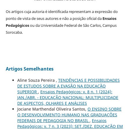
Os artigos cuja autoria é identificada representam a expressão do
ponto de vista de seus autores e não a posição oficial da
Ensaios
Pedagógicos
ou da Universidade Federal de São Carlos, Campus
Sorocaba.
Artigos Semelhantes
Aline Souza Pereira ,
TENDÊNCIAS E POSSIBILIDADES
DE ESTUDOS SOBRE A EVASÃO NA EDUCAÇÃO
SUPERIOR
,
Ensaios Pedagógicos: v. 8 n. 1 (2024):
JAN./ABR. - EDUCAÇÃO NACIONAL: MULTIPLICIDADE
DE ASPECTOS, OLHARES E ANÁLISES
Jociane Marthendal Oliveira Santos,
O ENSINO SOBRE
O DESENVOLVIMENTO HUMANO NAS GRADUAÇÕES
FEDERAIS DE PEDAGOGIA NO BRASIL
,
Ensaios
Pedagógicos: v. 7 n. 3 (2023): SET./DEZ. EDUCAÇÃO EM