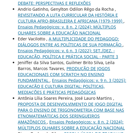
DEBATE: PERSPECTIVAS E REFLEXÕES
Andrio Gatinho, Genylton Odilon Rêgo da Rocha ,
REVISITANDO A LUTA CURRICULAR DA HISTÓRIA E
CULTURA AFRO-BRASILEIRA E AFRICANA (1979-1999)
,
Ensaios Pedagógicos: v. 8 n. 2 (2024): MÚLTIPLOS
OLHARES SOBRE A EDUCAÇÃO NACIONAL
Eder Vacilotto ,
A MULTIPLICIDADE DO PEDAGOGO:
DIÁLOGOS ENTRE AS POLÍTICAS DE SUA FORMAÇÃO
,
Ensaios Pedagógicos: v. 6 n. 3 (2022): SET./DEZ. -
EDUCAÇÃO, POLÍTICA E PRÁTICA SOCIAL - PARTE 3
Jeniffer da Silva Santos, Guilmer Brito Silva, Leila
Barros, Marcos Tavares,
PRODUÇÃO DE JOGOS
EDUCACIONAIS COM SCRATCH NO ENSINO
FUNDAMENTAL
,
Ensaios Pedagógicos: v. 9 n. 3 (2025):
EDUCAÇÃO E CULTURA DIGITAL: POLÍTICAS,
MEDIAÇÕES E PRÁTICAS PEDAGÓGICAS
Antônia Lília Soares Pereira, José Lauro Martins ,
PROPOSTA DE DESENVOLVIMENTO DE JOGO DIGITAL
PARA O ENSINO DE TRIGONOMETRIA COM BASE NAS
ETNOMATEMÁTICAS DOS SERINGUEIROS
AMAZÔNICOS
,
Ensaios Pedagógicos: v. 8 n. 2 (2024):
MÚLTIPLOS OLHARES SOBRE A EDUCAÇÃO NACIONAL