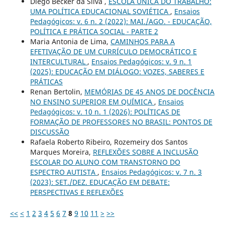
Diego Becker da Silva ,
ESCOLA ÚNICA DO TRABALHO:
UMA POLÍTICA EDUCACIONAL SOVIÉTICA
,
Ensaios
Pedagógicos: v. 6 n. 2 (2022): MAI./AGO. - EDUCAÇÃO,
POLÍTICA E PRÁTICA SOCIAL - PARTE 2
Maria Antonia de Lima,
CAMINHOS PARA A
EFETIVAÇÃO DE UM CURRÍCULO DEMOCRÁTICO E
INTERCULTURAL
,
Ensaios Pedagógicos: v. 9 n. 1
(2025): EDUCAÇÃO EM DIÁLOGO: VOZES, SABERES E
PRÁTICAS
Renan Bertolin,
MEMÓRIAS DE 45 ANOS DE DOCÊNCIA
NO ENSINO SUPERIOR EM QUÍMICA
,
Ensaios
Pedagógicos: v. 10 n. 1 (2026): POLÍTICAS DE
FORMAÇÃO DE PROFESSORES NO BRASIL: PONTOS DE
DISCUSSÃO
Rafaela Roberto Ribeiro, Rozemeiry dos Santos
Marques Moreira,
REFLEXÕES SOBRE A INCLUSÃO
ESCOLAR DO ALUNO COM TRANSTORNO DO
ESPECTRO AUTISTA
,
Ensaios Pedagógicos: v. 7 n. 3
(2023): SET./DEZ. EDUCAÇÃO EM DEBATE:
PERSPECTIVAS E REFLEXÕES
<<
<
1
2
3
4
5
6
7
8
9
10
11
>
>>