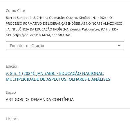
Como Citar
Barros Santos , I., & Cristina Guimarães Queiroz Simões , H. . (2024). O
PROCESSO FORMATIVO DE LIDERANÇAS INDÍGENAS NO NORTE AMAZÔNICO:
: A INFLUÊNCIA DA EDUCAÇÃO INDÍGENA.
Ensaios Pedagógicos
,
8
(1), p.135–
149. https://doi.org/10.14244/enp.v8i1.341
Fomatos de Citação
Edição
v. 8 n. 1 (2024): JAN./ABR. - EDUCAÇÃO NACIONAL:
MULTIPLICIDADE DE ASPECTOS, OLHARES E ANÁLISES
Seção
ARTIGOS DE DEMANDA CONTÍNUA
Licença