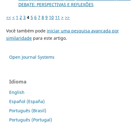
DEBATE: PERSPECTIVAS E REFLEXÕES
<<
<
1
2
3
4
5
6
7
8
9
10
11
>
>>
Você também pode
iniciar uma pesquisa avançada por
similaridade
para este artigo.
Open Journal Systems
Idioma
English
Español (España)
Português (Brasil)
Português (Portugal)