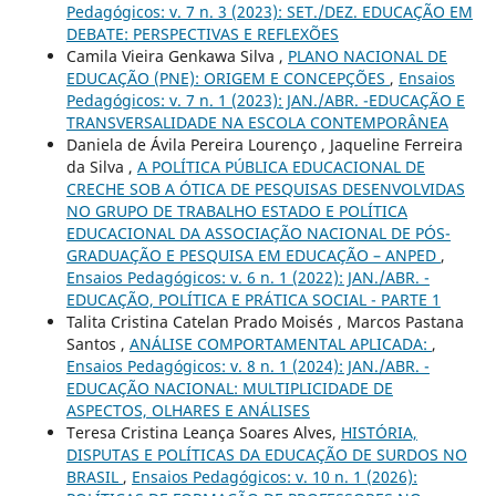
Pedagógicos: v. 7 n. 3 (2023): SET./DEZ. EDUCAÇÃO EM
DEBATE: PERSPECTIVAS E REFLEXÕES
Camila Vieira Genkawa Silva ,
PLANO NACIONAL DE
EDUCAÇÃO (PNE): ORIGEM E CONCEPÇÕES
,
Ensaios
Pedagógicos: v. 7 n. 1 (2023): JAN./ABR. -EDUCAÇÃO E
TRANSVERSALIDADE NA ESCOLA CONTEMPORÂNEA
Daniela de Ávila Pereira Lourenço , Jaqueline Ferreira
da Silva ,
A POLÍTICA PÚBLICA EDUCACIONAL DE
CRECHE SOB A ÓTICA DE PESQUISAS DESENVOLVIDAS
NO GRUPO DE TRABALHO ESTADO E POLÍTICA
EDUCACIONAL DA ASSOCIAÇÃO NACIONAL DE PÓS-
GRADUAÇÃO E PESQUISA EM EDUCAÇÃO – ANPED
,
Ensaios Pedagógicos: v. 6 n. 1 (2022): JAN./ABR. -
EDUCAÇÃO, POLÍTICA E PRÁTICA SOCIAL - PARTE 1
Talita Cristina Catelan Prado Moisés , Marcos Pastana
Santos ,
ANÁLISE COMPORTAMENTAL APLICADA:
,
Ensaios Pedagógicos: v. 8 n. 1 (2024): JAN./ABR. -
EDUCAÇÃO NACIONAL: MULTIPLICIDADE DE
ASPECTOS, OLHARES E ANÁLISES
Teresa Cristina Leança Soares Alves,
HISTÓRIA,
DISPUTAS E POLÍTICAS DA EDUCAÇÃO DE SURDOS NO
BRASIL
,
Ensaios Pedagógicos: v. 10 n. 1 (2026):