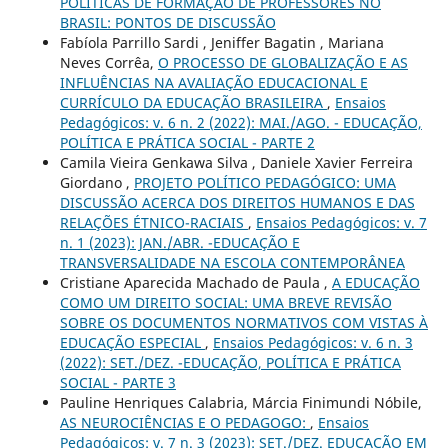
POLÍTICAS DE FORMAÇÃO DE PROFESSORES NO
BRASIL: PONTOS DE DISCUSSÃO
Fabíola Parrillo Sardi , Jeniffer Bagatin , Mariana
Neves Corrêa,
O PROCESSO DE GLOBALIZAÇÃO E AS
INFLUÊNCIAS NA AVALIAÇÃO EDUCACIONAL E
CURRÍCULO DA EDUCAÇÃO BRASILEIRA
,
Ensaios
Pedagógicos: v. 6 n. 2 (2022): MAI./AGO. - EDUCAÇÃO,
POLÍTICA E PRÁTICA SOCIAL - PARTE 2
Camila Vieira Genkawa Silva , Daniele Xavier Ferreira
Giordano ,
PROJETO POLÍTICO PEDAGÓGICO: UMA
DISCUSSÃO ACERCA DOS DIREITOS HUMANOS E DAS
RELAÇÕES ÉTNICO-RACIAIS
,
Ensaios Pedagógicos: v. 7
n. 1 (2023): JAN./ABR. -EDUCAÇÃO E
TRANSVERSALIDADE NA ESCOLA CONTEMPORÂNEA
Cristiane Aparecida Machado de Paula ,
A EDUCAÇÃO
COMO UM DIREITO SOCIAL: UMA BREVE REVISÃO
SOBRE OS DOCUMENTOS NORMATIVOS COM VISTAS À
EDUCAÇÃO ESPECIAL
,
Ensaios Pedagógicos: v. 6 n. 3
(2022): SET./DEZ. -EDUCAÇÃO, POLÍTICA E PRÁTICA
SOCIAL - PARTE 3
Pauline Henriques Calabria, Márcia Finimundi Nóbile,
AS NEUROCIÊNCIAS E O PEDAGOGO:
,
Ensaios
Pedagógicos: v. 7 n. 3 (2023): SET./DEZ. EDUCAÇÃO EM