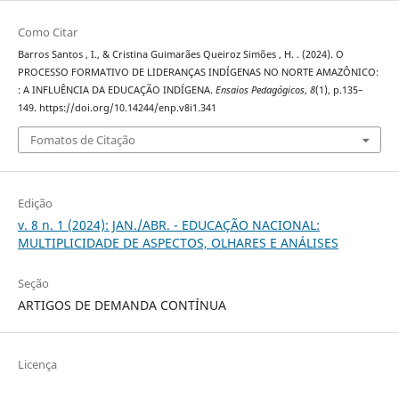
Como Citar
Barros Santos , I., & Cristina Guimarães Queiroz Simões , H. . (2024). O
PROCESSO FORMATIVO DE LIDERANÇAS INDÍGENAS NO NORTE AMAZÔNICO:
: A INFLUÊNCIA DA EDUCAÇÃO INDÍGENA.
Ensaios Pedagógicos
,
8
(1), p.135–
149. https://doi.org/10.14244/enp.v8i1.341
Fomatos de Citação
Edição
v. 8 n. 1 (2024): JAN./ABR. - EDUCAÇÃO NACIONAL:
MULTIPLICIDADE DE ASPECTOS, OLHARES E ANÁLISES
Seção
ARTIGOS DE DEMANDA CONTÍNUA
Licença