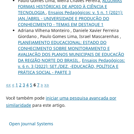
Paulo Gomes Lima, Meira Chaves Pereira,
ALGUMAS
FORMAS HISTÓRICAS DE APOIO À CIÊNCIA E
TECNOLOGIA
,
Ensaios Pedagógicos: v. 5 n. 1 (2021):
JAN./ABRIL - UNIVERSIDADE E PRODUÇÃO DO
CONHECIMENTO - TEMAS EM DESTAQUE 1
Adriana Vilhena Monteiro , Daniele Xavier Ferreira
Giordano , Paulo Gomes Lima, Israel Mascarenhas ,
PLANEJAMENTO EDUCACIONAL: ESTADO DO
CONHECIMENTO SOBRE MONITORAMENTO E
AVALIAÇÃO DOS PLANOS MUNICIPAIS DE EDUCAÇÃO
DA REGIÃO NORTE DO BRASIL
,
Ensaios Pedagógicos:
v. 6 n. 3 (2022): SET./DEZ. -EDUCAÇÃO, POLÍTICA E
PRÁTICA SOCIAL - PARTE 3
<<
<
1
2
3
4
5
6
7
>
>>
Você também pode
iniciar uma pesquisa avançada por
similaridade
para este artigo.
Open Journal Systems