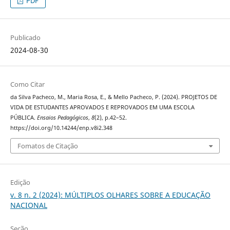
PDF
Publicado
2024-08-30
Como Citar
da Silva Pacheco, M., Maria Rosa, E., & Mello Pacheco, P. (2024). PROJETOS DE
VIDA DE ESTUDANTES APROVADOS E REPROVADOS EM UMA ESCOLA
PÚBLICA.
Ensaios Pedagógicos
,
8
(2), p.42–52.
https://doi.org/10.14244/enp.v8i2.348
Fomatos de Citação
Edição
v. 8 n. 2 (2024): MÚLTIPLOS OLHARES SOBRE A EDUCAÇÃO
NACIONAL
Seção