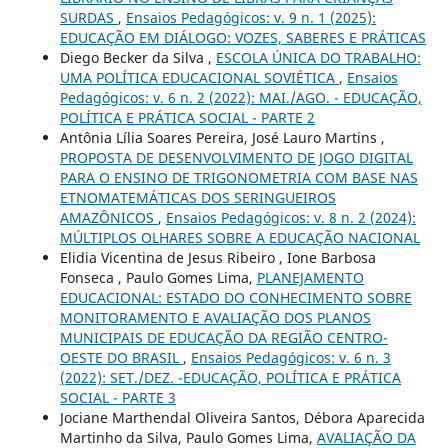
SURDAS
,
Ensaios Pedagógicos: v. 9 n. 1 (2025):
EDUCAÇÃO EM DIÁLOGO: VOZES, SABERES E PRÁTICAS
Diego Becker da Silva ,
ESCOLA ÚNICA DO TRABALHO:
UMA POLÍTICA EDUCACIONAL SOVIÉTICA
,
Ensaios
Pedagógicos: v. 6 n. 2 (2022): MAI./AGO. - EDUCAÇÃO,
POLÍTICA E PRÁTICA SOCIAL - PARTE 2
Antônia Lília Soares Pereira, José Lauro Martins ,
PROPOSTA DE DESENVOLVIMENTO DE JOGO DIGITAL
PARA O ENSINO DE TRIGONOMETRIA COM BASE NAS
ETNOMATEMÁTICAS DOS SERINGUEIROS
AMAZÔNICOS
,
Ensaios Pedagógicos: v. 8 n. 2 (2024):
MÚLTIPLOS OLHARES SOBRE A EDUCAÇÃO NACIONAL
Elidia Vicentina de Jesus Ribeiro , Ione Barbosa
Fonseca , Paulo Gomes Lima,
PLANEJAMENTO
EDUCACIONAL: ESTADO DO CONHECIMENTO SOBRE
MONITORAMENTO E AVALIAÇÃO DOS PLANOS
MUNICIPAIS DE EDUCAÇÃO DA REGIÃO CENTRO-
OESTE DO BRASIL
,
Ensaios Pedagógicos: v. 6 n. 3
(2022): SET./DEZ. -EDUCAÇÃO, POLÍTICA E PRÁTICA
SOCIAL - PARTE 3
Jociane Marthendal Oliveira Santos, Débora Aparecida
Martinho da Silva, Paulo Gomes Lima,
AVALIAÇÃO DA