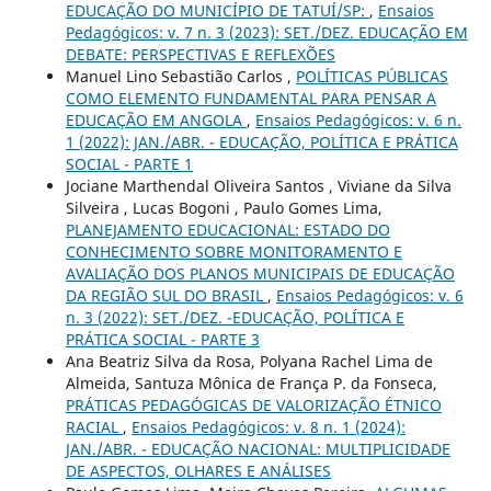
EDUCAÇÃO DO MUNICÍPIO DE TATUÍ/SP:
,
Ensaios
Pedagógicos: v. 7 n. 3 (2023): SET./DEZ. EDUCAÇÃO EM
DEBATE: PERSPECTIVAS E REFLEXÕES
Manuel Lino Sebastião Carlos ,
POLÍTICAS PÚBLICAS
COMO ELEMENTO FUNDAMENTAL PARA PENSAR A
EDUCAÇÃO EM ANGOLA
,
Ensaios Pedagógicos: v. 6 n.
1 (2022): JAN./ABR. - EDUCAÇÃO, POLÍTICA E PRÁTICA
SOCIAL - PARTE 1
Jociane Marthendal Oliveira Santos , Viviane da Silva
Silveira , Lucas Bogoni , Paulo Gomes Lima,
PLANEJAMENTO EDUCACIONAL: ESTADO DO
CONHECIMENTO SOBRE MONITORAMENTO E
AVALIAÇÃO DOS PLANOS MUNICIPAIS DE EDUCAÇÃO
DA REGIÃO SUL DO BRASIL
,
Ensaios Pedagógicos: v. 6
n. 3 (2022): SET./DEZ. -EDUCAÇÃO, POLÍTICA E
PRÁTICA SOCIAL - PARTE 3
Ana Beatriz Silva da Rosa, Polyana Rachel Lima de
Almeida, Santuza Mônica de França P. da Fonseca,
PRÁTICAS PEDAGÓGICAS DE VALORIZAÇÃO ÉTNICO
RACIAL
,
Ensaios Pedagógicos: v. 8 n. 1 (2024):
JAN./ABR. - EDUCAÇÃO NACIONAL: MULTIPLICIDADE
DE ASPECTOS, OLHARES E ANÁLISES