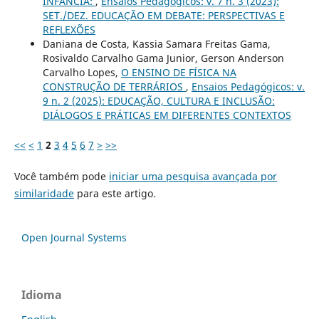
INFÂNCIA:
,
Ensaios Pedagógicos: v. 7 n. 3 (2023):
SET./DEZ. EDUCAÇÃO EM DEBATE: PERSPECTIVAS E
REFLEXÕES
Daniana de Costa, Kassia Samara Freitas Gama,
Rosivaldo Carvalho Gama Junior, Gerson Anderson
Carvalho Lopes,
O ENSINO DE FÍSICA NA
CONSTRUÇÃO DE TERRÁRIOS
,
Ensaios Pedagógicos: v.
9 n. 2 (2025): EDUCAÇÃO, CULTURA E INCLUSÃO:
DIÁLOGOS E PRÁTICAS EM DIFERENTES CONTEXTOS
<<
<
1
2
3
4
5
6
7
>
>>
Você também pode
iniciar uma pesquisa avançada por
similaridade
para este artigo.
Open Journal Systems
Idioma