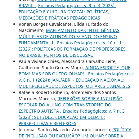
BRASIL:
,
Ensaios Pedagógicos: v. 9 n. 3 (2025):
EDUCAÇÃO E CULTURA DIGITAL: POLÍTICAS,
MEDIAÇÕES E PRÁTICAS PEDAGÓGICAS
Ronan Borges Cavalcante, Élida Furtado do
Nascimento,
MAPEAMENTO DAS INTELIGÊNCIAS
MÚLTIPLAS DE ALUNOS DO 5º ANO DO ENSINO
FUNDAMENTAL I
,
Ensaios Pedagógicos: v. 10 n. 1
(2026): POLÍTICAS DE FORMAÇÃO DE PROFESSORES
NO BRASIL: PONTOS DE DISCUSSÃO
Paula Viviane Chiés, Alessandra Carvalho Leite,
Guilherme Souto Gomes Magri,
AINDA ESPORTE, QUE
BOM! MAS SOB OUTRO OLHAR!
,
Ensaios Pedagógicos:
v. 8 n. 1 (2024): JAN./ABR. - EDUCAÇÃO NACIONAL:
MULTIPLICIDADE DE ASPECTOS, OLHARES E ANÁLISES
Rafaela Roberto Ribeiro, Rozemeiry dos Santos
Marques Moreira,
REFLEXÕES SOBRE A INCLUSÃO
ESCOLAR DO ALUNO COM TRANSTORNO DO
ESPECTRO AUTISTA
,
Ensaios Pedagógicos: v. 7 n. 3
(2023): SET./DEZ. EDUCAÇÃO EM DEBATE:
PERSPECTIVAS E REFLEXÕES
Jeremias Santos Macedo, Armando Loureiro,
POLÍTICA
DE INCLUSÃO OU EXCLUSÃO? UM OLHAR SOBRE A