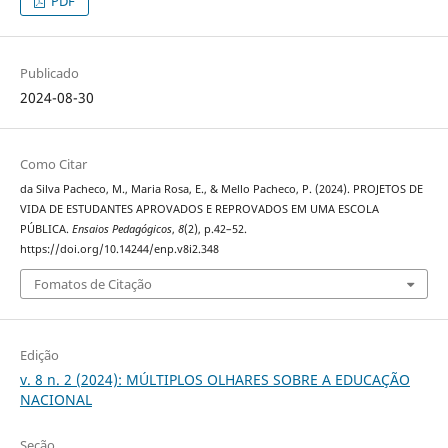
PDF
Publicado
2024-08-30
Como Citar
da Silva Pacheco, M., Maria Rosa, E., & Mello Pacheco, P. (2024). PROJETOS DE
VIDA DE ESTUDANTES APROVADOS E REPROVADOS EM UMA ESCOLA
PÚBLICA.
Ensaios Pedagógicos
,
8
(2), p.42–52.
https://doi.org/10.14244/enp.v8i2.348
Fomatos de Citação
Edição
v. 8 n. 2 (2024): MÚLTIPLOS OLHARES SOBRE A EDUCAÇÃO
NACIONAL
Seção