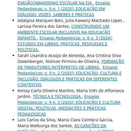
EVASÃO/ABANDONO ESCOLAR NA EJA
,
Ensaios
Pedagógicos: v. 9 n. 1 (2025): EDUCAÇÃO EM
DIÁLOGO: VOZES, SABERES E PRÁTICAS
Adalgisa Marques Boni, Julia Kawany Machado Lopes ,
Larissa Pereira dos Santos,
CONSTRUINDO UM
AMBIENTE ESCOLAR INCLUSIVO NA EDUCAÇÃO
INFANTIL
,
Ensaios Pedagógicos: v. 8 n. 3 (2024):
ESTUDOS EM LIBRAS: PRÁTICAS, PESQUISAS E
POLÍTICAS.
Sarah Lisandra Araújo de Almeida, Ana Cristina Silva
Daxenberger, Nielson Firmino de Oliveira,
FORMAÇÃO
DE TRADUTORES INTÉRPRETES DE LIBRAS
,
Ensaios
Pedagógicos: v. 9 n. 2 (2025): EDUCAÇÃO, CULTURA E
INCLUSÃO: DIÁLOGOS E PRÁTICAS EM DIFERENTES
CONTEXTOS
Keissy Carla Oliveira Martins, Maria Inês de Affonseca
Jardim,
TÉCNICA E TECNOLOGIA
,
Ensaios
Pedagógicos: v. 9 n. 3 (2025): EDUCAÇÃO E CULTURA
DIGITAL: POLÍTICAS, MEDIAÇÕES E PRÁTICAS
PEDAGÓGICAS
Luís Carlos da Silva, Maria Clara Coimbra Garcia,
Maria Walburga dos Santos,
AS CANÇÕES DA