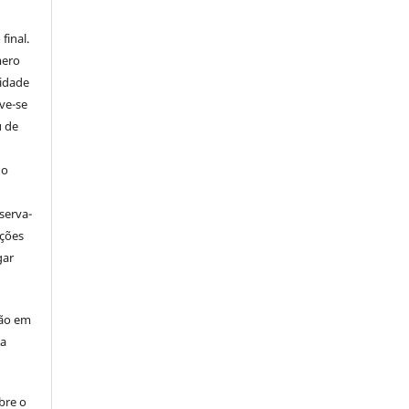
final.
mero
tidade
ve-se
u de
 o
serva-
ações
gar
ção em
da
bre o