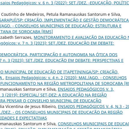
saios Pedagógicos: v. 6 n. 3 (2022): SET./DEZ. -EDUCAÇÃO, POLÍTI
sco Coutinho de Medeiros, Petula Ramanauskas Santorum e Silva,
SARAPUÍ/SP: CRIAÇÃO, IMPLEMENTAÇÃO E GESTÃO DEMOCRÁTIC
 MAI./AGO. - CONSELHOS MUNICIPAIS DE EDUCAÇÃO: ESTRUTURA E
TANA DE SOROCABA [RMS]
lizabeth Serrazes,
MONITORAMENTO E AVALIAÇÃO DA EDUCAÇÃO 
gógicos: v. 7 n. 3 (2023): SET./DEZ. EDUCAÇÃO EM DEBATE:
DEMOCRÁTICA, PARTICIPAÇÃO E AUTONOMIA NA ÓTICA DOS
 7 n. 3 (2023): SET./DEZ. EDUCAÇÃO EM DEBATE: PERSPECTIVAS E
O MUNICIPAL DE EDUCAÇÃO DE ITAPETININGA/SP: CRIAÇÃO,
CA
,
Ensaios Pedagógicos: v. 4 n. 2 (2020): MAI./AGO. - CONSELHOS
E FUNCIONAMENTO NA REGIÃO METROPOLITANA DE SOROCABA [R
 Ramanauskas Santorum e Silva,
ENSAIOS PEDAGÓGICOS V. 3,
v. 3 (2019): ESPECIAL/ SET-DEZ: A EDUCAÇÃO NA REGIÃO
ARA PENSAR O CONSELHO MUNICIPAL DE EDUCAÇÃO
ia Vicentina de Jesus Ribeiro,
ENSAIOS PEDAGÓGICOS V. 4, N.3 - 2
: SET./DEZ. - OS CONSELHOS MUNICIPAIS DE EDUCAÇÃO DA REGIÃO
IDADES E EXPECTATIVAS
 Ramanauskas Santorum e Silva,
CONSELHOS MUNICIPAIS DE EDUCA