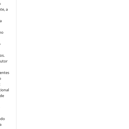
a
te, a
ra
 no
o
s
os.
autor
dentes
o
:
cional
sde
a
o
ado
a