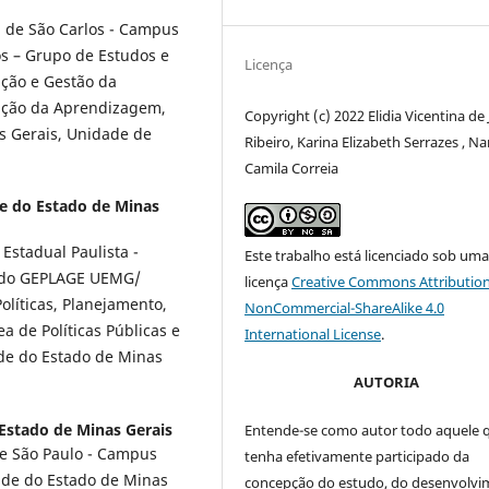
 de São Carlos - Campus
 – Grupo de Estudos e
Licença
ação e Gestão da
iação da Aprendizagem,
Copyright (c) 2022 Elidia Vicentina de
s Gerais, Unidade de
Ribeiro, Karina Elizabeth Serrazes , Na
Camila Correia
e do Estado de Minas
Estadual Paulista -
Este trabalho está licenciado sob um
 do GEPLAGE UEMG/
licença
Creative Commons Attribution
olíticas, Planejamento,
NonCommercial-ShareAlike 4.0
a de Políticas Públicas e
International License
.
de do Estado de Minas
AUTORIA
Estado de Minas Gerais
Entende-se como autor todo aquele 
e São Paulo - Campus
tenha efetivamente participado da
ade do Estado de Minas
concepção do estudo, do desenvolv