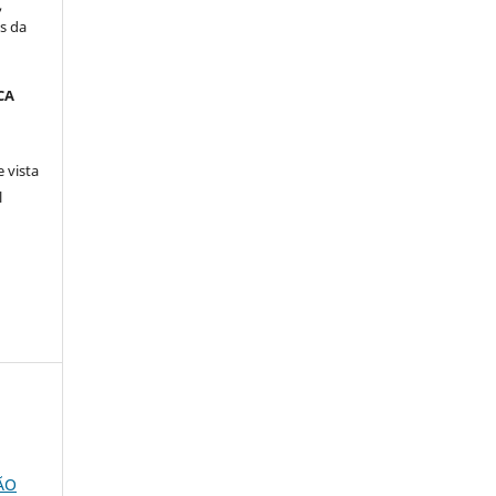
,
s da
CA
 vista
l
ÃO