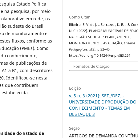
squisa Estado Política
se na pesquisa, por meio
Como Citar
olaborativo em rede, os
Ribeiro, E. V. de J. ., Serrazes , K. E. ., & Corr
ião sudeste do Brasil,
N. C. (2022). PLANOS MUNICIPAIS DE ED
uxo de monitoramento e
NA REGIÃO SUDESTE : PLANEJAMENTO,
stes fluxos, conforme as
MONITORAMENTO E AVALIAÇÃO.
Ensaios
 Educação (PMEs). Como
Pedagógicos
,
5
(3), p.32–45.
o do conhecimento,
https://doi.org/10.14244/enp.v5i3.264
rmas de publicações de
Fomatos de Citação
is A1 a B1, com descritores
0. Identificou-se nesta
es que contribuem
Edição
 estabelecida.
v. 5 n. 3 (2021): SET./DEZ. -
UNIVERSIDADE E PRODUÇÃO DO
CONHECIMENTO - TEMAS EM
DESTAQUE 3
Seção
sidade do Estado de
ARTIGOS DE DEMANDA CONTÍN