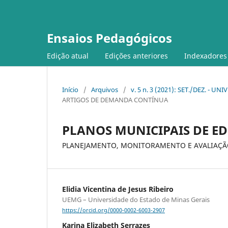
Ensaios Pedagógicos
Edição atual
Edições anteriores
Indexadores
Início
/
Arquivos
/
v. 5 n. 3 (2021): SET./DEZ. 
ARTIGOS DE DEMANDA CONTÍNUA
PLANOS MUNICIPAIS DE E
PLANEJAMENTO, MONITORAMENTO E AVALIAÇ
Elidia Vicentina de Jesus Ribeiro
UEMG – Universidade do Estado de Minas Gerais
https://orcid.org/0000-0002-6003-2907
Karina Elizabeth Serrazes