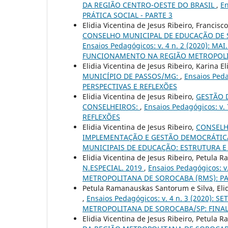
DA REGIÃO CENTRO-OESTE DO BRASIL
,
En
PRÁTICA SOCIAL - PARTE 3
Elidia Vicentina de Jesus Ribeiro, Franci
CONSELHO MUNICIPAL DE EDUCAÇÃO DE 
Ensaios Pedagógicos: v. 4 n. 2 (2020):
FUNCIONAMENTO NA REGIÃO METROPOLI
Elidia Vicentina de Jesus Ribeiro, Karina E
MUNICÍPIO DE PASSOS/MG:
,
Ensaios Peda
PERSPECTIVAS E REFLEXÕES
Elidia Vicentina de Jesus Ribeiro,
GESTÃO 
CONSELHEIROS:
,
Ensaios Pedagógicos: v.
REFLEXÕES
Elidia Vicentina de Jesus Ribeiro,
CONSELH
IMPLEMENTAÇÃO E GESTÃO DEMOCRÁTI
MUNICIPAIS DE EDUCAÇÃO: ESTRUTURA 
Elidia Vicentina de Jesus Ribeiro, Petula
N.ESPECIAL. 2019
,
Ensaios Pedagógicos: 
METROPOLITANA DE SOROCABA (RMS): P
Petula Ramanauskas Santorum e Silva, Elid
,
Ensaios Pedagógicos: v. 4 n. 3 (2020)
METROPOLITANA DE SOROCABA/SP: FINAL
Elidia Vicentina de Jesus Ribeiro, Petula