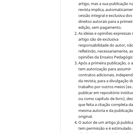
artigo, mas a sua publicação n
revista implica, automaticamen
cessão integral e exclusiva dos
direitos autorais para a primei
edição, sem pagamento.
As ideias e opiniões expressas
artigo são de exclusiva
responsabilidade do autor, nã
refletindo, necessariamente, a
opiniões da Ensaios Pedagógic
Após a primeira publicação, o 
tem autorização para assumir
contratos adicionais, indepen
da revista, para a divulgação d
trabalho por outros meios (ex.
publicar em repositório institu
ou como capítulo de livro), de
que feita a citação completa d
mesma autoria e da publicaçã
original.
O autor de um artigo já public
tem permissão e é estimulado 