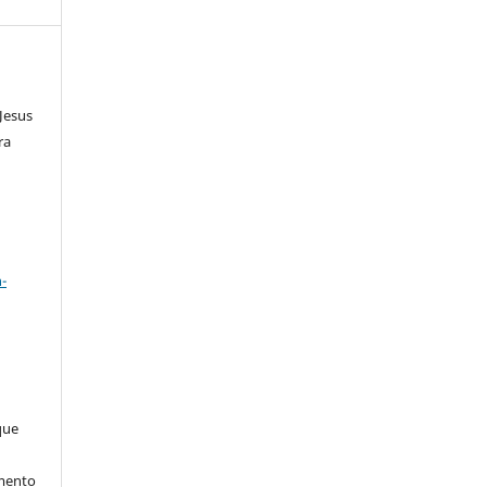
 Jesus
ra
a
-
que
imento