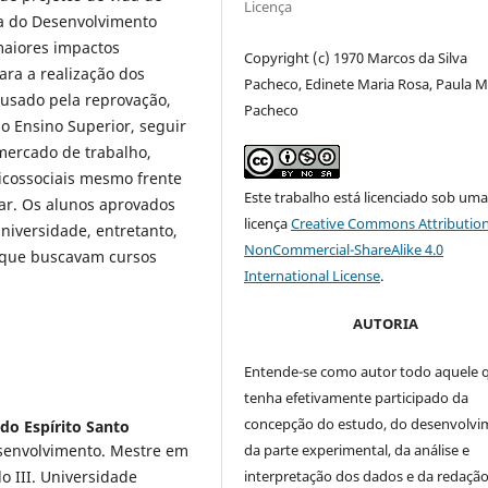
Licença
ca do Desenvolvimento
aiores impactos
Copyright (c) 1970 Marcos da Silva
ara a realização dos
Pacheco, Edinete Maria Rosa, Paula M
ausado pela reprovação,
Pacheco
o Ensino Superior, seguir
 mercado de trabalho,
sicossociais mesmo frente
Este trabalho está licenciado sob um
ar. Os alunos aprovados
licença
Creative Commons Attribution
iversidade, entretanto,
NonCommercial-ShareAlike 4.0
 que buscavam cursos
International License
.
AUTORIA
Entende-se como autor todo aquele 
tenha efetivamente participado da
concepção do estudo, do desenvolv
do Espírito Santo
da parte experimental, da análise e
esenvolvimento. Mestre em
interpretação dos dados e da redação 
o III. Universidade