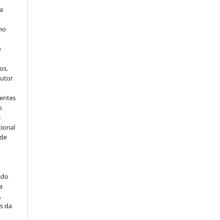
ra
 no
o
s
os.
autor
dentes
o
:
cional
sde
a
o
ado
a
,
s da