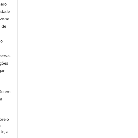
mero
tidade
ve-se
u de
 o
serva-
ações
gar
ção em
da
bre o
a
te, a