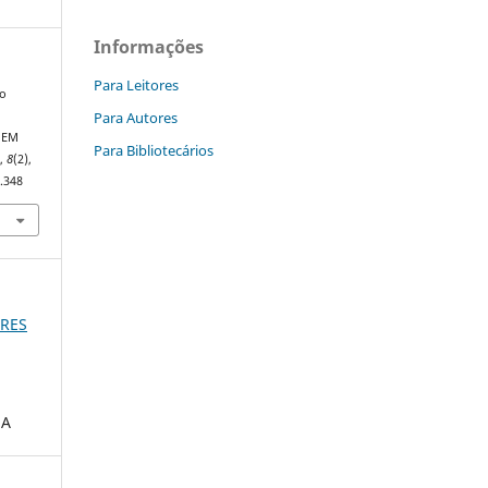
Informações
Para Leitores
lo
Para Autores
 EM
Para Bibliotecários
s
,
8
(2),
.348
ARES
UA