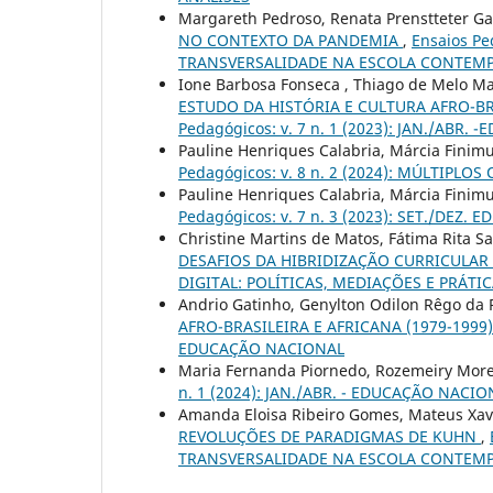
Margareth Pedroso, Renata Prenstteter G
NO CONTEXTO DA PANDEMIA
,
Ensaios Pe
TRANSVERSALIDADE NA ESCOLA CONTEM
Ione Barbosa Fonseca , Thiago de Melo Ma
ESTUDO DA HISTÓRIA E CULTURA AFRO-BR
Pedagógicos: v. 7 n. 1 (2023): JAN./A
Pauline Henriques Calabria, Márcia Finim
Pedagógicos: v. 8 n. 2 (2024): MÚLTIP
Pauline Henriques Calabria, Márcia Finim
Pedagógicos: v. 7 n. 3 (2023): SET./DEZ
Christine Martins de Matos, Fátima Rita San
DESAFIOS DA HIBRIDIZAÇÃO CURRICULAR
DIGITAL: POLÍTICAS, MEDIAÇÕES E PRÁT
Andrio Gatinho, Genylton Odilon Rêgo da 
AFRO-BRASILEIRA E AFRICANA (1979-1999
EDUCAÇÃO NACIONAL
Maria Fernanda Piornedo, Rozemeiry More
n. 1 (2024): JAN./ABR. - EDUCAÇÃO NACI
Amanda Eloisa Ribeiro Gomes, Mateus Xavi
REVOLUÇÕES DE PARADIGMAS DE KUHN
,
TRANSVERSALIDADE NA ESCOLA CONTEM