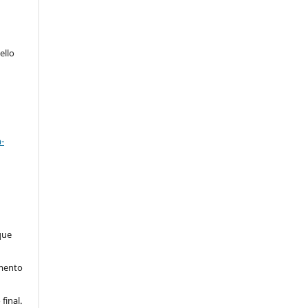
ello
a
-
que
imento
final.