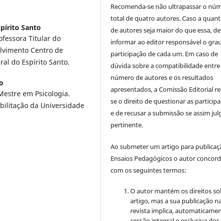
Recomenda-se não ultrapassar o nú
total de quatro autores. Caso a quan
pírito Santo
de autores seja maior do que essa, de
ofessora Titular do
informar ao editor responsável o gra
olvimento Centro de
participação de cada um. Em caso de
al do Espírito Santo.
dúvida sobre a compatibilidade entre
número de autores e os resultados
o
apresentados, a Comissão Editorial re
Mestre em Psicologia.
se o direito de questionar as particip
ilitação da Universidade
e de recusar a submissão se assim jul
pertinente.
Ao submeter um artigo para publica
Ensaios Pedagógicos o autor concor
com os seguintes termos:
O autor mantém os direitos so
artigo, mas a sua publicação n
revista implica, automaticamen
cessão integral e exclusiva dos