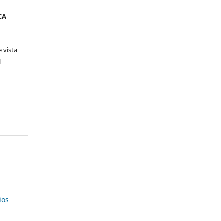
CA
 vista
l
ios