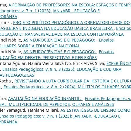
ama,
A FORMAÇÃO DE PROFESSORES NA ESCOLA: ESPAÇOS E TEMP
dagógicos: v. 7 n. 1 (2023): JAN./ABR. -EDUCAÇÃO E
PORÂNEA
rtins ,
PROJETO POLÍTICO PEDAGÓGICO: A OBRIGATORIEDADE DO
ASILEIRA E INDÍGENA NA EDUCAÇÃO BÁSICA BRASILEIRA
,
Ensaios
BR. -EDUCAÇÃO E TRANSVERSALIDADE NA ESCOLA CONTEMPORÂNEA
undi Nóbile,
AS NEUROCIÊNCIAS E O PEDAGOGO:
,
Ensaios
LOS OLHARES SOBRE A EDUCAÇÃO NACIONAL
undi Nóbile,
AS NEUROCIÊNCIAS E O PEDAGOGO:
,
Ensaios
. EDUCAÇÃO EM DEBATE: PERSPECTIVAS E REFLEXÕES
tana Aguiar, Naiara Vieira Silva Ivo, Erick Alves Silva,
EXPERIÊNCI
,
Ensaios Pedagógicos: v. 9 n. 3 (2025): EDUCAÇÃO E CULTURA
ICAS PEDAGÓGICAS
Rocha ,
REVISITANDO A LUTA CURRICULAR DA HISTÓRIA E CULTUR
)
,
Ensaios Pedagógicos: v. 8 n. 2 (2024): MÚLTIPLOS OLHARES SOB
ira,
AVALIAÇÃO NA EDUCAÇÃO INFANTIL:
,
Ensaios Pedagógicos: v.
ONAL: MULTIPLICIDADE DE ASPECTOS, OLHARES E ANÁLISES
er Yamaguti, Tathiane Milaré,
AS ESTRATÉGIAS DE ENSINO COMO
Ensaios Pedagógicos: v. 7 n. 1 (2023): JAN./ABR. -EDUCAÇÃO E
PORÂNEA