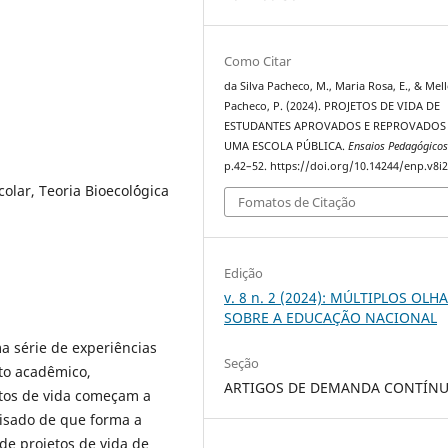
Como Citar
da Silva Pacheco, M., Maria Rosa, E., & Mel
Pacheco, P. (2024). PROJETOS DE VIDA DE
ESTUDANTES APROVADOS E REPROVADOS
UMA ESCOLA PÚBLICA.
Ensaios Pedagógico
p.42–52. https://doi.org/10.14244/enp.v8i2
olar, Teoria Bioecol´ógica
Fomatos de Citação
Edição
v. 8 n. 2 (2024): MÚLTIPLOS OLH
SOBRE A EDUCAÇÃO NACIONAL
a série de experiências
Seção
nto acadêmico,
ARTIGOS DE DEMANDA CONTÍN
tos de vida começam a
lisado de que forma a
de projetos de vida de