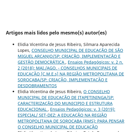
Artigos mais lidos pelo mesmo(s) autor(es)
Elidia Vicentina de Jesus Ribeiro, Silmara Aparecida
Lopes,
CONSELHO MUNICIPAL DE EDUCAÇÃO DE SÃO
MIGUEL ARCANJO/SP: CRIAÇÃO, IMPLEMENTAÇÃO E
GESTÃO DEMOCRÁTICA
,
Ensaios Pedagógicos: v. 2 n.
2 (2018): MAI./AGO. - CONSELHOS MUNICIPAIS DE
EDUCAÇÃO [C.M.E.s] NA REGIÃO METROPOLITANA DE
SOROCABA/SP: CRIAÇÃO, IMPLEMENTAÇÃO E
DESDOBRAMENTOS
Elidia Vicentina de Jesus Ribeiro,
O CONSELHO
MUNICIPAL DE EDUCAÇÃO DE ITAPETININGA/SP:
CARACTERIZAÇÃO DO MUNICIPIO E ESTRUTURA
EDUCACIONAL
,
Ensaios Pedagógicos: v. 3 (2019):
ESPECIAL/ SET-DEZ: A EDUCAÇÃO NA REGIÃO
METROPOLITANA DE SOROCABA (RMS): PARA PENSAR
O CONSELHO MUNICIPAL DE EDUCAÇÃO