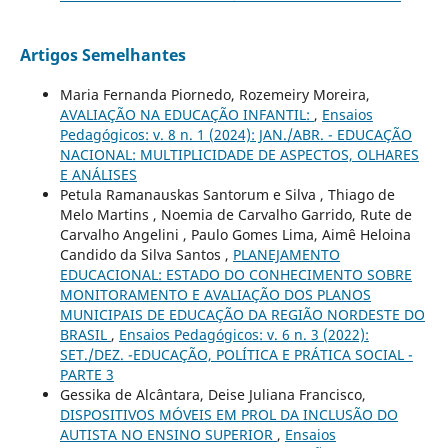
Artigos Semelhantes
Maria Fernanda Piornedo, Rozemeiry Moreira,
AVALIAÇÃO NA EDUCAÇÃO INFANTIL:
,
Ensaios
Pedagógicos: v. 8 n. 1 (2024): JAN./ABR. - EDUCAÇÃO
NACIONAL: MULTIPLICIDADE DE ASPECTOS, OLHARES
E ANÁLISES
Petula Ramanauskas Santorum e Silva , Thiago de
Melo Martins , Noemia de Carvalho Garrido, Rute de
Carvalho Angelini , Paulo Gomes Lima, Aimê Heloina
Candido da Silva Santos ,
PLANEJAMENTO
EDUCACIONAL: ESTADO DO CONHECIMENTO SOBRE
MONITORAMENTO E AVALIAÇÃO DOS PLANOS
MUNICIPAIS DE EDUCAÇÃO DA REGIÃO NORDESTE DO
BRASIL
,
Ensaios Pedagógicos: v. 6 n. 3 (2022):
SET./DEZ. -EDUCAÇÃO, POLÍTICA E PRÁTICA SOCIAL -
PARTE 3
Gessika de Alcântara, Deise Juliana Francisco,
DISPOSITIVOS MÓVEIS EM PROL DA INCLUSÃO DO
AUTISTA NO ENSINO SUPERIOR
,
Ensaios