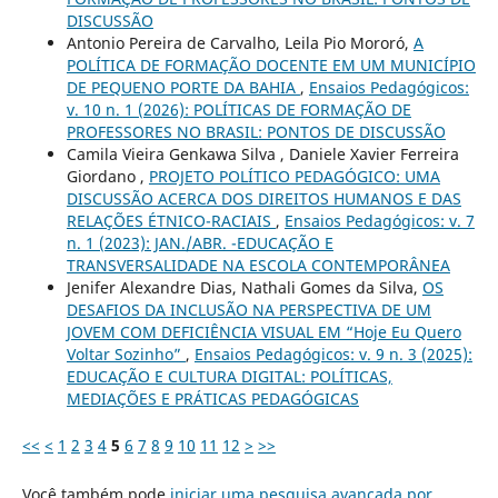
DISCUSSÃO
Antonio Pereira de Carvalho, Leila Pio Mororó,
A
POLÍTICA DE FORMAÇÃO DOCENTE EM UM MUNICÍPIO
DE PEQUENO PORTE DA BAHIA
,
Ensaios Pedagógicos:
v. 10 n. 1 (2026): POLÍTICAS DE FORMAÇÃO DE
PROFESSORES NO BRASIL: PONTOS DE DISCUSSÃO
Camila Vieira Genkawa Silva , Daniele Xavier Ferreira
Giordano ,
PROJETO POLÍTICO PEDAGÓGICO: UMA
DISCUSSÃO ACERCA DOS DIREITOS HUMANOS E DAS
RELAÇÕES ÉTNICO-RACIAIS
,
Ensaios Pedagógicos: v. 7
n. 1 (2023): JAN./ABR. -EDUCAÇÃO E
TRANSVERSALIDADE NA ESCOLA CONTEMPORÂNEA
Jenifer Alexandre Dias, Nathali Gomes da Silva,
OS
DESAFIOS DA INCLUSÃO NA PERSPECTIVA DE UM
JOVEM COM DEFICIÊNCIA VISUAL EM “Hoje Eu Quero
Voltar Sozinho”
,
Ensaios Pedagógicos: v. 9 n. 3 (2025):
EDUCAÇÃO E CULTURA DIGITAL: POLÍTICAS,
MEDIAÇÕES E PRÁTICAS PEDAGÓGICAS
<<
<
1
2
3
4
5
6
7
8
9
10
11
12
>
>>
Você também pode
iniciar uma pesquisa avançada por