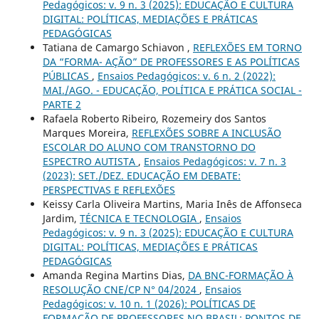
Pedagógicos: v. 9 n. 3 (2025): EDUCAÇÃO E CULTURA
DIGITAL: POLÍTICAS, MEDIAÇÕES E PRÁTICAS
PEDAGÓGICAS
Tatiana de Camargo Schiavon ,
REFLEXÕES EM TORNO
DA “FORMA- AÇÃO” DE PROFESSORES E AS POLÍTICAS
PÚBLICAS
,
Ensaios Pedagógicos: v. 6 n. 2 (2022):
MAI./AGO. - EDUCAÇÃO, POLÍTICA E PRÁTICA SOCIAL -
PARTE 2
Rafaela Roberto Ribeiro, Rozemeiry dos Santos
Marques Moreira,
REFLEXÕES SOBRE A INCLUSÃO
ESCOLAR DO ALUNO COM TRANSTORNO DO
ESPECTRO AUTISTA
,
Ensaios Pedagógicos: v. 7 n. 3
(2023): SET./DEZ. EDUCAÇÃO EM DEBATE:
PERSPECTIVAS E REFLEXÕES
Keissy Carla Oliveira Martins, Maria Inês de Affonseca
Jardim,
TÉCNICA E TECNOLOGIA
,
Ensaios
Pedagógicos: v. 9 n. 3 (2025): EDUCAÇÃO E CULTURA
DIGITAL: POLÍTICAS, MEDIAÇÕES E PRÁTICAS
PEDAGÓGICAS
Amanda Regina Martins Dias,
DA BNC-FORMAÇÃO À
RESOLUÇÃO CNE/CP N° 04/2024
,
Ensaios
Pedagógicos: v. 10 n. 1 (2026): POLÍTICAS DE
FORMAÇÃO DE PROFESSORES NO BRASIL: PONTOS DE