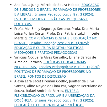
Ana Paula Jung, Márcia de Souza Hobold,
EDUCAÇÃO
DE SURDOS NO BRASIL, FORMAÇÃO DE PROFESSORES
E A LIBRAS
,
Ensaios Pedagógicos: v. 8 n. 3 (2024):
ESTUDOS EM LIBRAS: PRÁTICAS, PESQUISAS E
POLÍTICAS.
Profa. Me. Emily Seguraço Serrano, Profa. Dra. Maria
Luisa Furlan Costa , Profa. Dra. Patrícia Lakchmi Leite
Mertzig,
COMPETÊNCIAS DIGITAIS E EDUCAÇÃO NO
BRASIL:
,
Ensaios Pedagógicos: v. 9 n. 3 (2025):
EDUCAÇÃO E CULTURA DIGITAL: POLÍTICAS,
MEDIAÇÕES E PRÁTICAS PEDAGÓGICAS
Vinicius Nogueira Alves Carvalho, Liliane Barros de
Almeida Cardoso,
POLÍTICAS EDUCACIONAIS
NEOLIBERAIS
,
Ensaios Pedagógicos: v. 10 n. 1 (2026):
POLÍTICAS DE FORMAÇÃO DE PROFESSORES NO
BRASIL: PONTOS DE DISCUSSÃO
Alexia Lara Lacet Fireman Coelho, Jeniffer da Silva
Santos, Aline Neyde de Lima Paz, Vagner Herculano de
Souza, Rafael André de Barros,
ENTRE A
FLEXIBILIZAÇÃO CURRICULAR E A UBERIZAÇÃO DA
DOCÊNCIA
,
Ensaios Pedagógicos: v. 9 n. 3 (2025):
EDUCAÇÃO E CULTURA DIGITAL: POLÍTICAS,