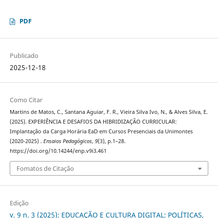
PDF
Publicado
2025-12-18
Como Citar
Martins de Matos, C., Santana Aguiar, F. R., Vieira Silva Ivo, N., & Alves Silva, E.
(2025). EXPERIÊNCIA E DESAFIOS DA HIBRIDIZAÇÃO CURRICULAR:
Implantação da Carga Horária EaD em Cursos Presenciais da Unimontes
(2020-2025) .
Ensaios Pedagógicos
,
9
(3), p.1–28.
https://doi.org/10.14244/enp.v9i3.461
Fomatos de Citação
Edição
v. 9 n. 3 (2025): EDUCAÇÃO E CULTURA DIGITAL: POLÍTICAS,