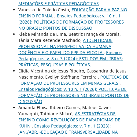
MEDIAÇÕES E PRÁTICAS PEDAGÓGICAS
Vanessa de Toledo Costa,
EDUCAÇÃO PARA A PAZ NO
ENSINO FORMAL
,
Ensaios Pedagógicos: v. 10 n. 1
(2026): POLÍTICAS DE FORMAÇÃO DE PROFESSORES
NO BRASIL: PONTOS DE DISCUSSÃO
Klebe Miranda de Lima, Beatriz França de Morais,
Tânia Mara Rezende Machado,
A IDENTIDADE
PROFISSIONAL NA PERSPECTIVA DA HUMANA
DOCÊNCIA E O PAPEL DO PPP DA ESCOLA
,
Ensaios
Pedagógicos: v. 8 n. 3 (2024): ESTUDOS EM LIBRAS:
PRÁTICAS, PESQUISAS E POLÍTICAS.
Elidia Vicentina de Jesus Ribeiro, Cassandra de Jesus
Nascimento, Evellyn Stéfhane Ferreira ,
POLÍTICAS DE
FORMAÇÃO DE PROFESSORES EM MINAS GERAIS
,
Ensaios Pedagógicos: v. 10 n. 1 (2026): POLÍTICAS DE
FORMAÇÃO DE PROFESSORES NO BRASIL: PONTOS DE
DISCUSSÃO
Amanda Eloisa Ribeiro Gomes, Mateus Xavier
Yamaguti, Tathiane Milaré,
AS ESTRATÉGIAS DE
ENSINO COMO REVOLUÇÕES DE PARADIGMAS DE
KUHN
,
Ensaios Pedagógicos: v. 7 n. 1 (2023):
JAN./ABR. -EDUCAÇÃO E TRANSVERSALIDADE NA