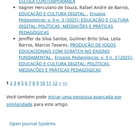
ESCOLA CONTEMPORÂNEA
Vagner Herculano de Souza, Rafael André de Barros,
EDUCAÇÃO E CULTURA DIGITAL:
,
Ensaios
Pedagógicos: v. 9 n. 3 (2025): EDUCAÇÃO E CULTURA
DIGITAL: POLÍTICAS, MEDIAÇÕES E PRÁTICAS
PEDAGÓGICAS
Jeniffer da Silva Santos, Guilmer Brito Silva, Leila
Barros, Marcos Tavares,
PRODUÇÃO DE JOGOS
EDUCACIONAIS COM SCRATCH NO ENSINO
FUNDAMENTAL
,
Ensaios Pedagógicos: v. 9 n. 3 (2025):
EDUCAÇÃO E CULTURA DIGITAL: POLÍTICAS,
MEDIAÇÕES E PRÁTICAS PEDAGÓGICAS
1
2
3
4
5
6
7
8
9
10
11
12
>
>>
Você também pode
iniciar uma pesquisa avançada por
similaridade
para este artigo.
Open Journal Systems