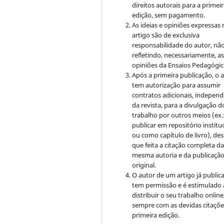
direitos autorais para a primei
edição, sem pagamento.
As ideias e opiniões expressas
artigo são de exclusiva
responsabilidade do autor, nã
refletindo, necessariamente, a
opiniões da Ensaios Pedagógic
Após a primeira publicação, o 
tem autorização para assumir
contratos adicionais, indepen
da revista, para a divulgação d
trabalho por outros meios (ex.
publicar em repositório institu
ou como capítulo de livro), de
que feita a citação completa d
mesma autoria e da publicaçã
original.
O autor de um artigo já public
tem permissão e é estimulado 
distribuir o seu trabalho online
sempre com as devidas citaçõe
primeira edição.