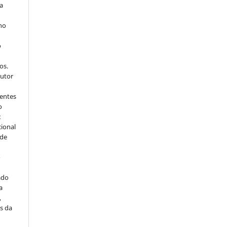
ra
 no
o
s
os.
autor
dentes
o
:
cional
sde
a
o
ado
a
,
s da