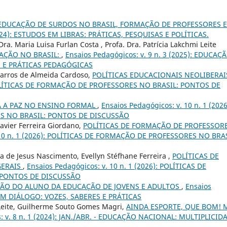
EDUCAÇÃO DE SURDOS NO BRASIL, FORMAÇÃO DE PROFESSORES E
(2024): ESTUDOS EM LIBRAS: PRÁTICAS, PESQUISAS E POLÍTICAS.
ra. Maria Luisa Furlan Costa , Profa. Dra. Patrícia Lakchmi Leite
AÇÃO NO BRASIL:
,
Ensaios Pedagógicos: v. 9 n. 3 (2025): EDUCAÇ
S E PRÁTICAS PEDAGÓGICAS
 Barros de Almeida Cardoso,
POLÍTICAS EDUCACIONAIS NEOLIBERA
: POLÍTICAS DE FORMAÇÃO DE PROFESSORES NO BRASIL: PONTOS DE
 A PAZ NO ENSINO FORMAL
,
Ensaios Pedagógicos: v. 10 n. 1 (2026
S NO BRASIL: PONTOS DE DISCUSSÃO
Xavier Ferreira Giordano,
POLÍTICAS DE FORMAÇÃO DE PROFESSOR
 10 n. 1 (2026): POLÍTICAS DE FORMAÇÃO DE PROFESSORES NO BRAS
ra de Jesus Nascimento, Evellyn Stéfhane Ferreira ,
POLÍTICAS DE
GERAIS
,
Ensaios Pedagógicos: v. 10 n. 1 (2026): POLÍTICAS DE
 PONTOS DE DISCUSSÃO
SÃO DO ALUNO DA EDUCAÇÃO DE JOVENS E ADULTOS
,
Ensaios
O EM DIÁLOGO: VOZES, SABERES E PRÁTICAS
 Leite, Guilherme Souto Gomes Magri,
AINDA ESPORTE, QUE BOM! 
: v. 8 n. 1 (2024): JAN./ABR. - EDUCAÇÃO NACIONAL: MULTIPLICID