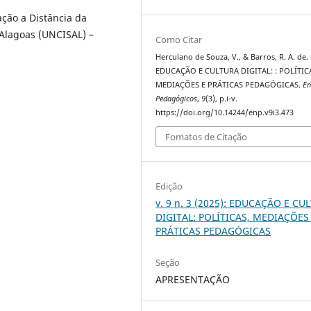
ção a Distância da
 Alagoas (UNCISAL) –
Como Citar
Herculano de Souza, V., & Barros, R. A. de. 
EDUCAÇÃO E CULTURA DIGITAL: : POLÍTIC
MEDIAÇÕES E PRÁTICAS PEDAGÓGICAS.
En
Pedagógicos
,
9
(3), p.i-v.
https://doi.org/10.14244/enp.v9i3.473
Fomatos de Citação
Edição
v. 9 n. 3 (2025): EDUCAÇÃO E CU
DIGITAL: POLÍTICAS, MEDIAÇÕES
PRÁTICAS PEDAGÓGICAS
Seção
APRESENTAÇÃO