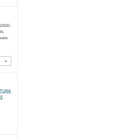
(2025).
AS,
saios
LTURA
 E