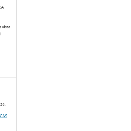
CA
 vista
l
za,
ICAS