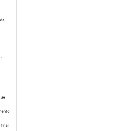
 de
a
-
que
imento
final.