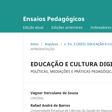
Ensaios Pedagógicos
Edição atual
Edições anteriores
Indexadores
Início
/
Arquivos
/
v. 9 n. 3 (2025): EDUCAÇÃO E
APRESENTAÇÃO
EDUCAÇÃO E CULTURA DIGI
POLÍTICAS, MEDIAÇÕES E PRÁTICAS PEDAGÓGIC
Vagner Herculano de Souza
UNCISAL
Rafael André de Barros
Universidade Estadual de Ciências da Saúde de Alagoa