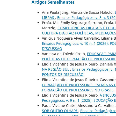
Artigos Semelhantes
Ana Paula Jung, Márcia de Souza Hobold,
LIBRAS
,
Ensaios Pedagógicos: v. 8 n. 3 
Profa. Me. Emily Seguraço Serrano, Profa. D
Mertzig,
COMPETÊNCIAS DIGITAIS E EDUC
CULTURA DIGITAL: POLÍTICAS, MEDIAÇÕE
Vinicius Nogueira Alves Carvalho, Liliane
Ensaios Pedagógicos: v. 10 n. 1 (2026)
DISCUSSÃO
Vanessa de Toledo Costa,
EDUCAÇÃO PARA
POLÍTICAS DE FORMAÇÃO DE PROFESSORE
Elidia Vicentina de Jesus Ribeiro, Daniele 
NA REGIÃO SUL
,
Ensaios Pedagógicos: v.
PONTOS DE DISCUSSÃO
Elidia Vicentina de Jesus Ribeiro, Cassand
FORMAÇÃO DE PROFESSORES EM MINAS 
FORMAÇÃO DE PROFESSORES NO BRASIL:
Elidia Vicentina de Jesus Ribeiro,
A INCLU
Pedagógicos: v. 9 n. 1 (2025): EDUCAÇÃ
Paula Viviane Chiés, Alessandra Carvalho
SOB OUTRO OLHAR!
,
Ensaios Pedagógicos
DE ASPECTOS, OLHARES E ANÁLISES