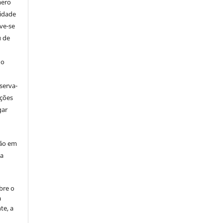
mero
tidade
ve-se
u de
 o
serva-
ações
gar
ção em
da
bre o
a
te, a