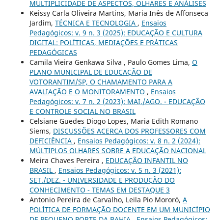
MULTIPLICIDADE DE ASPECTOS, OLHARES E ANÁLISES
Keissy Carla Oliveira Martins, Maria Inês de Affonseca
Jardim,
TÉCNICA E TECNOLOGIA
,
Ensaios
Pedagógicos: v. 9 n. 3 (2025): EDUCAÇÃO E CULTURA
DIGITAL: POLÍTICAS, MEDIAÇÕES E PRÁTICAS
PEDAGÓGICAS
Camila Vieira Genkawa Silva , Paulo Gomes Lima,
O
PLANO MUNICIPAL DE EDUCAÇÃO DE
VOTORANTIM/SP, O CHAMAMENTO PARA A
AVALIAÇÃO E O MONITORAMENTO
,
Ensaios
Pedagógicos: v. 7 n. 2 (2023): MAI./AGO. - EDUCAÇÃO
E CONTROLE SOCIAL NO BRASIL
Celsiane Guedes Diogo Lopes, Maria Edith Romano
Siems,
DISCUSSÕES ACERCA DOS PROFESSORES COM
DEFICIÊNCIA
,
Ensaios Pedagógicos: v. 8 n. 2 (2024):
MÚLTIPLOS OLHARES SOBRE A EDUCAÇÃO NACIONAL
Meira Chaves Pereira ,
EDUCAÇÃO INFANTIL NO
BRASIL
,
Ensaios Pedagógicos: v. 5 n. 3 (2021):
SET./DEZ. - UNIVERSIDADE E PRODUÇÃO DO
CONHECIMENTO - TEMAS EM DESTAQUE 3
Antonio Pereira de Carvalho, Leila Pio Mororó,
A
POLÍTICA DE FORMAÇÃO DOCENTE EM UM MUNICÍPIO
DE PEQUENO PORTE DA BAHIA
,
Ensaios Pedagógicos: