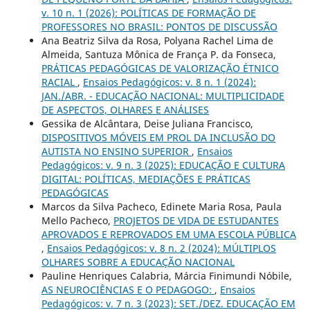
v. 10 n. 1 (2026): POLÍTICAS DE FORMAÇÃO DE
PROFESSORES NO BRASIL: PONTOS DE DISCUSSÃO
Ana Beatriz Silva da Rosa, Polyana Rachel Lima de
Almeida, Santuza Mônica de França P. da Fonseca,
PRÁTICAS PEDAGÓGICAS DE VALORIZAÇÃO ÉTNICO
RACIAL
,
Ensaios Pedagógicos: v. 8 n. 1 (2024):
JAN./ABR. - EDUCAÇÃO NACIONAL: MULTIPLICIDADE
DE ASPECTOS, OLHARES E ANÁLISES
Gessika de Alcântara, Deise Juliana Francisco,
DISPOSITIVOS MÓVEIS EM PROL DA INCLUSÃO DO
AUTISTA NO ENSINO SUPERIOR
,
Ensaios
Pedagógicos: v. 9 n. 3 (2025): EDUCAÇÃO E CULTURA
DIGITAL: POLÍTICAS, MEDIAÇÕES E PRÁTICAS
PEDAGÓGICAS
Marcos da Silva Pacheco, Edinete Maria Rosa, Paula
Mello Pacheco,
PROJETOS DE VIDA DE ESTUDANTES
APROVADOS E REPROVADOS EM UMA ESCOLA PÚBLICA
,
Ensaios Pedagógicos: v. 8 n. 2 (2024): MÚLTIPLOS
OLHARES SOBRE A EDUCAÇÃO NACIONAL
Pauline Henriques Calabria, Márcia Finimundi Nóbile,
AS NEUROCIÊNCIAS E O PEDAGOGO:
,
Ensaios
Pedagógicos: v. 7 n. 3 (2023): SET./DEZ. EDUCAÇÃO EM