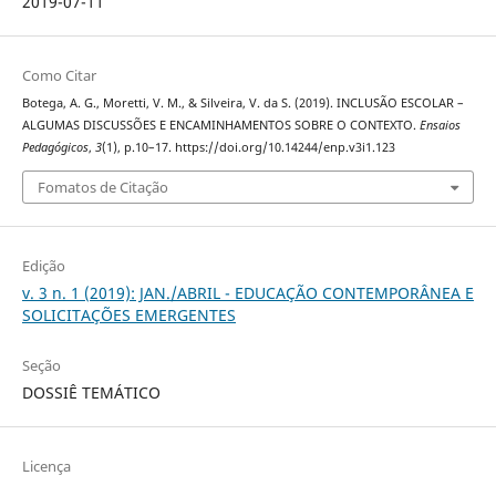
2019-07-11
Como Citar
Botega, A. G., Moretti, V. M., & Silveira, V. da S. (2019). INCLUSÃO ESCOLAR –
ALGUMAS DISCUSSÕES E ENCAMINHAMENTOS SOBRE O CONTEXTO.
Ensaios
Pedagógicos
,
3
(1), p.10–17. https://doi.org/10.14244/enp.v3i1.123
Fomatos de Citação
Edição
v. 3 n. 1 (2019): JAN./ABRIL - EDUCAÇÃO CONTEMPORÂNEA E
SOLICITAÇÕES EMERGENTES
Seção
DOSSIÊ TEMÁTICO
Licença