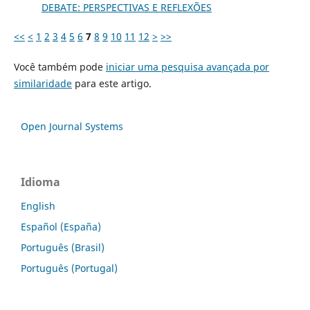
DEBATE: PERSPECTIVAS E REFLEXÕES
<<
<
1
2
3
4
5
6
7
8
9
10
11
12
>
>>
Você também pode
iniciar uma pesquisa avançada por
similaridade
para este artigo.
Open Journal Systems
Idioma
English
Español (España)
Português (Brasil)
Português (Portugal)