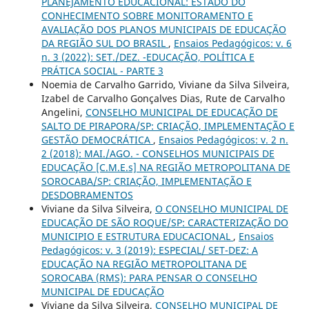
PLANEJAMENTO EDUCACIONAL: ESTADO DO
CONHECIMENTO SOBRE MONITORAMENTO E
AVALIAÇÃO DOS PLANOS MUNICIPAIS DE EDUCAÇÃO
DA REGIÃO SUL DO BRASIL
,
Ensaios Pedagógicos: v. 6
n. 3 (2022): SET./DEZ. -EDUCAÇÃO, POLÍTICA E
PRÁTICA SOCIAL - PARTE 3
Noemia de Carvalho Garrido, Viviane da Silva Silveira,
Izabel de Carvalho Gonçalves Dias, Rute de Carvalho
Angelini,
CONSELHO MUNICIPAL DE EDUCAÇÃO DE
SALTO DE PIRAPORA/SP: CRIAÇÃO, IMPLEMENTAÇÃO E
GESTÃO DEMOCRÁTICA
,
Ensaios Pedagógicos: v. 2 n.
2 (2018): MAI./AGO. - CONSELHOS MUNICIPAIS DE
EDUCAÇÃO [C.M.E.s] NA REGIÃO METROPOLITANA DE
SOROCABA/SP: CRIAÇÃO, IMPLEMENTAÇÃO E
DESDOBRAMENTOS
Viviane da Silva Silveira,
O CONSELHO MUNICIPAL DE
EDUCAÇÃO DE SÃO ROQUE/SP: CARACTERIZAÇÃO DO
MUNICIPIO E ESTRUTURA EDUCACIONAL
,
Ensaios
Pedagógicos: v. 3 (2019): ESPECIAL/ SET-DEZ: A
EDUCAÇÃO NA REGIÃO METROPOLITANA DE
SOROCABA (RMS): PARA PENSAR O CONSELHO
MUNICIPAL DE EDUCAÇÃO
Viviane da Silva Silveira,
CONSELHO MUNICIPAL DE