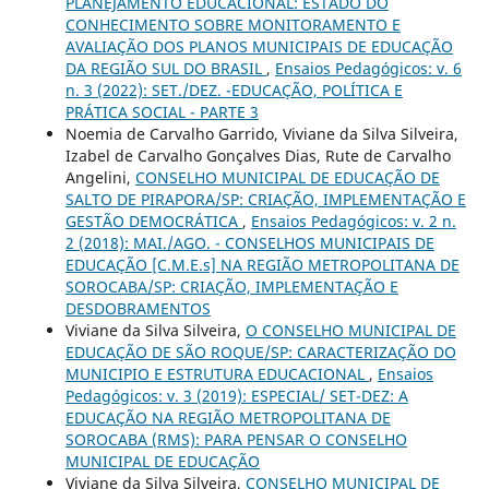
PLANEJAMENTO EDUCACIONAL: ESTADO DO
CONHECIMENTO SOBRE MONITORAMENTO E
AVALIAÇÃO DOS PLANOS MUNICIPAIS DE EDUCAÇÃO
DA REGIÃO SUL DO BRASIL
,
Ensaios Pedagógicos: v. 6
n. 3 (2022): SET./DEZ. -EDUCAÇÃO, POLÍTICA E
PRÁTICA SOCIAL - PARTE 3
Noemia de Carvalho Garrido, Viviane da Silva Silveira,
Izabel de Carvalho Gonçalves Dias, Rute de Carvalho
Angelini,
CONSELHO MUNICIPAL DE EDUCAÇÃO DE
SALTO DE PIRAPORA/SP: CRIAÇÃO, IMPLEMENTAÇÃO E
GESTÃO DEMOCRÁTICA
,
Ensaios Pedagógicos: v. 2 n.
2 (2018): MAI./AGO. - CONSELHOS MUNICIPAIS DE
EDUCAÇÃO [C.M.E.s] NA REGIÃO METROPOLITANA DE
SOROCABA/SP: CRIAÇÃO, IMPLEMENTAÇÃO E
DESDOBRAMENTOS
Viviane da Silva Silveira,
O CONSELHO MUNICIPAL DE
EDUCAÇÃO DE SÃO ROQUE/SP: CARACTERIZAÇÃO DO
MUNICIPIO E ESTRUTURA EDUCACIONAL
,
Ensaios
Pedagógicos: v. 3 (2019): ESPECIAL/ SET-DEZ: A
EDUCAÇÃO NA REGIÃO METROPOLITANA DE
SOROCABA (RMS): PARA PENSAR O CONSELHO
MUNICIPAL DE EDUCAÇÃO
Viviane da Silva Silveira,
CONSELHO MUNICIPAL DE