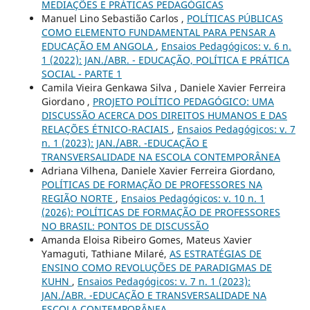
MEDIAÇÕES E PRÁTICAS PEDAGÓGICAS
Manuel Lino Sebastião Carlos ,
POLÍTICAS PÚBLICAS
COMO ELEMENTO FUNDAMENTAL PARA PENSAR A
EDUCAÇÃO EM ANGOLA
,
Ensaios Pedagógicos: v. 6 n.
1 (2022): JAN./ABR. - EDUCAÇÃO, POLÍTICA E PRÁTICA
SOCIAL - PARTE 1
Camila Vieira Genkawa Silva , Daniele Xavier Ferreira
Giordano ,
PROJETO POLÍTICO PEDAGÓGICO: UMA
DISCUSSÃO ACERCA DOS DIREITOS HUMANOS E DAS
RELAÇÕES ÉTNICO-RACIAIS
,
Ensaios Pedagógicos: v. 7
n. 1 (2023): JAN./ABR. -EDUCAÇÃO E
TRANSVERSALIDADE NA ESCOLA CONTEMPORÂNEA
Adriana Vilhena, Daniele Xavier Ferreira Giordano,
POLÍTICAS DE FORMAÇÃO DE PROFESSORES NA
REGIÃO NORTE
,
Ensaios Pedagógicos: v. 10 n. 1
(2026): POLÍTICAS DE FORMAÇÃO DE PROFESSORES
NO BRASIL: PONTOS DE DISCUSSÃO
Amanda Eloisa Ribeiro Gomes, Mateus Xavier
Yamaguti, Tathiane Milaré,
AS ESTRATÉGIAS DE
ENSINO COMO REVOLUÇÕES DE PARADIGMAS DE
KUHN
,
Ensaios Pedagógicos: v. 7 n. 1 (2023):
JAN./ABR. -EDUCAÇÃO E TRANSVERSALIDADE NA
ESCOLA CONTEMPORÂNEA