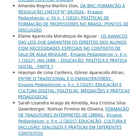
Amanda Regina Martins Dias,
DA BNC-FORMAÇÃO À
RESOLUÇÃO CNE/CP N° 04/2024
,
Ensaios
Pedagógicos: v. 10 n. 1 (2026): POLÍTICAS DE
FORMAÇÃO DE PROFESSORES NO BRASIL: PONTOS DE
DISCUSSÃO
Elaine Aparecida Mondeque de Aguiar ,
OS AVANÇOS
DAS LEIS QUE GARANTEM OS DIREITOS DOS ALUNOS
COM NECESSIDADES ESPECIAIS NO CONTEXTO DE
SALA DE AULA REGULAR
,
Ensaios Pedagógicos: v. 6 n.
1 (2022): JAN./ABR. - EDUCAÇÃO, POLÍTICA E PRÁTICA
SOCIAL - PARTE 1
Hiasmyn de Lima Cordeiro, Gilmar Aparecido Altran,
ENTRE O TRADICIONAL E O EMANCIPATÓRIO:
,
Ensaios Pedagógicos: v. 9 n. 3 (2025): EDUCAÇÃO E
CULTURA DIGITAL: POLÍTICAS, MEDIAÇÕES E PRÁTICAS
PEDAGÓGICAS
Sarah Lisandra Araújo de Almeida, Ana Cristina Silva
Daxenberger, Nielson Firmino de Oliveira,
FORMAÇÃO
DE TRADUTORES INTÉRPRETES DE LIBRAS
,
Ensaios
Pedagógicos: v. 9 n. 2 (2025): EDUCAÇÃO, CULTURA E
INCLUSÃO: DIÁLOGOS E PRÁTICAS EM DIFERENTES
CONTEXTOS