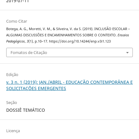
2019-07-11
Como Citar
Botega, A. G., Moretti, V. M., & Silveira, V. da S. (2019). INCLUSÃO ESCOLAR –
ALGUMAS DISCUSSÕES E ENCAMINHAMENTOS SOBRE O CONTEXTO.
Ensaios
Pedagógicos
,
3
(1), p.10–17. https://doi.org/10.14244/enp.v3i1.123
Fomatos de Citação
Edição
v. 3 n. 1 (2019): JAN./ABRIL - EDUCAÇÃO CONTEMPORÂNEA E
SOLICITAÇÕES EMERGENTES
Seção
DOSSIÊ TEMÁTICO
Licença