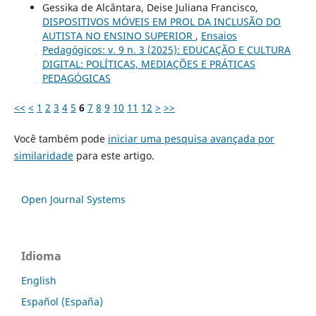
Gessika de Alcântara, Deise Juliana Francisco,
DISPOSITIVOS MÓVEIS EM PROL DA INCLUSÃO DO
AUTISTA NO ENSINO SUPERIOR
,
Ensaios
Pedagógicos: v. 9 n. 3 (2025): EDUCAÇÃO E CULTURA
DIGITAL: POLÍTICAS, MEDIAÇÕES E PRÁTICAS
PEDAGÓGICAS
<<
<
1
2
3
4
5
6
7
8
9
10
11
12
>
>>
Você também pode
iniciar uma pesquisa avançada por
similaridade
para este artigo.
Open Journal Systems
Idioma
English
Español (España)