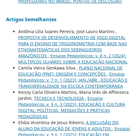
PROFESSORES NO BRASIL: PONTOS DE DISCUSSÃO
Artigos Semelhantes
Antônia Lília Soares Pereira, José Lauro Martins ,
PROPOSTA DE DESENVOLVIMENTO DE JOGO DIGITAL
PARA O ENSINO DE TRIGONOMETRIA COM BASE NAS
ETNOMATEMÁTICAS DOS SERINGUEIROS
AMAZÔNICOS
,
Ensaios Pedagógicos: v. 8 n. 2 (2024):
MÚLTIPLOS OLHARES SOBRE A EDUCAÇÃO NACIONAL
Camila Vieira Genkawa Silva ,
PLANO NACIONAL DE
EDUCAÇÃO (PNE): ORIGEM E CONCEPÇÕES
,
Ensaios
Pedagógicos: v. 7 n. 1 (2023): JAN./ABR. -EDUCAÇÃO E
TRANSVERSALIDADE NA ESCOLA CONTEMPORÂNEA
Keissy Carla Oliveira Martins, Maria Inês de Affonseca
Jardim,
TÉCNICA E TECNOLOGIA
,
Ensaios
Pedagógicos: v. 9 n. 3 (2025): EDUCAÇÃO E CULTURA
DIGITAL: POLÍTICAS, MEDIAÇÕES E PRÁTICAS
PEDAGÓGICAS
Elidia Vicentina de Jesus Ribeiro,
A INCLUSÃO DO
ALUNO DA EDUCAÇÃO DE JOVENS E ADULTOS
,
Ensaios
Pedagógicos: v. 9 n. 1 (2025): EDUCAÇÃO EM