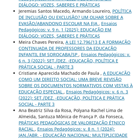
DIÁLOGO: VOZES, SABERES E PRÁTICAS
Jeremias Santos Macedo, Armando Loureiro,
POLÍTICA
DE INCLUSÃO OU EXCLUSÃO? UM OLHAR SOBRE A
EVASÃO/ABANDONO ESCOLAR NA EJA
,
Ensaios
Pedagógicos: v. 9 n. 1 (2025): EDUCAÇÃO EM
DIÁLOGO: VOZES, SABERES E PRÁTICAS
Meira Chaves Pereira,
A LEI 12.796/13 E A FORMAÇÃO
CONTINUADA DE PROFESSORES DA EDUCAÇÃO
INFANTIL EM SOROCABA/SP
,
Ensaios Pedagógicos: v.
6 n. 3 (2022): SET./DEZ. -EDUCAÇÃO, POLÍTICA E
PRÁTICA SOCIAL - PARTE 3
Cristiane Aparecida Machado de Paula ,
A EDUCAÇÃO
COMO UM DIREITO SOCIAL: UMA BREVE REVISÃO
SOBRE OS DOCUMENTOS NORMATIVOS COM VISTAS À
EDUCAÇÃO ESPECIAL
,
Ensaios Pedagógicos: v. 6 n. 3
(2022): SET./DEZ. -EDUCAÇÃO, POLÍTICA E PRÁTICA
SOCIAL - PARTE 3
Ana Beatriz Silva da Rosa, Polyana Rachel Lima de
Almeida, Santuza Mônica de França P. da Fonseca,
PRÁTICAS PEDAGÓGICAS DE VALORIZAÇÃO ÉTNICO
RACIAL
,
Ensaios Pedagógicos: v. 8 n. 1 (2024):
JAN./ABR. - EDUCAÇÃO NACIONAL: MULTIPLICIDADE