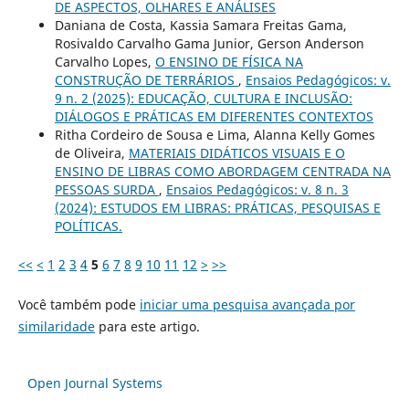
DE ASPECTOS, OLHARES E ANÁLISES
Daniana de Costa, Kassia Samara Freitas Gama,
Rosivaldo Carvalho Gama Junior, Gerson Anderson
Carvalho Lopes,
O ENSINO DE FÍSICA NA
CONSTRUÇÃO DE TERRÁRIOS
,
Ensaios Pedagógicos: v.
9 n. 2 (2025): EDUCAÇÃO, CULTURA E INCLUSÃO:
DIÁLOGOS E PRÁTICAS EM DIFERENTES CONTEXTOS
Ritha Cordeiro de Sousa e Lima, Alanna Kelly Gomes
de Oliveira,
MATERIAIS DIDÁTICOS VISUAIS E O
ENSINO DE LIBRAS COMO ABORDAGEM CENTRADA NA
PESSOAS SURDA
,
Ensaios Pedagógicos: v. 8 n. 3
(2024): ESTUDOS EM LIBRAS: PRÁTICAS, PESQUISAS E
POLÍTICAS.
<<
<
1
2
3
4
5
6
7
8
9
10
11
12
>
>>
Você também pode
iniciar uma pesquisa avançada por
similaridade
para este artigo.
Open Journal Systems