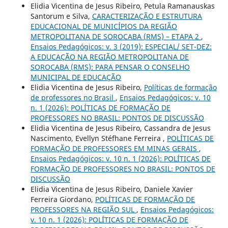
Elidia Vicentina de Jesus Ribeiro, Petula Ramanauskas
Santorum e Silva,
CARACTERIZAÇÃO E ESTRUTURA
EDUCACIONAL DE MUNICÍPIOS DA REGIÃO
METROPOLITANA DE SOROCABA (RMS) – ETAPA 2
,
Ensaios Pedagógicos: v. 3 (2019): ESPECIAL/ SET-DEZ:
A EDUCAÇÃO NA REGIÃO METROPOLITANA DE
SOROCABA (RMS): PARA PENSAR O CONSELHO
MUNICIPAL DE EDUCAÇÃO
Elidia Vicentina de Jesus Ribeiro,
Políticas de formação
de professores no Brasil
,
Ensaios Pedagógicos: v. 10
n. 1 (2026): POLÍTICAS DE FORMAÇÃO DE
PROFESSORES NO BRASIL: PONTOS DE DISCUSSÃO
Elidia Vicentina de Jesus Ribeiro, Cassandra de Jesus
Nascimento, Evellyn Stéfhane Ferreira ,
POLÍTICAS DE
FORMAÇÃO DE PROFESSORES EM MINAS GERAIS
,
Ensaios Pedagógicos: v. 10 n. 1 (2026): POLÍTICAS DE
FORMAÇÃO DE PROFESSORES NO BRASIL: PONTOS DE
DISCUSSÃO
Elidia Vicentina de Jesus Ribeiro, Daniele Xavier
Ferreira Giordano,
POLÍTICAS DE FORMAÇÃO DE
PROFESSORES NA REGIÃO SUL
,
Ensaios Pedagógicos:
v. 10 n. 1 (2026): POLÍTICAS DE FORMAÇÃO DE