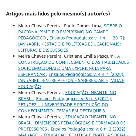
Artigos mais lidos pelo mesmo(s) autor(es)
Meira Chaves Pereira, Paulo Gomes Lima,
SOBRE O
RACIONALISMO E O EMPIRISMO NO CAMPO
PEDAGÓGICO
,
Ensaios Pedagógicos: v. 1 n. 1 (2017):
JAN./ABRIL - ESTADO E POLÍTICAS EDUCACIONAIS:
LEITURAS E DISCUSSÕES
Meira Chaves Pereira, Cristiane Emília Pasquini,
A
CONSTRUÇÃO DO CONHECIMENTO E AS HABILIDADES
SOCIOEMOCIONAIS: UMA EXPERIÊNCIA PARA
ESPERANÇAR
,
Ensaios Pedagógicos: v. 4 n. 1 (2020):
JAN./ABRIL -ENTRE AFETOS E SABERES: ARTE, VIDA E
EDUCAÇÃO
Meira Chaves Pereira ,
EDUCAÇÃO INFANTIL NO
BRASIL
,
Ensaios Pedagógicos: v. 5 n. 3 (2021):
SET./DEZ. - UNIVERSIDADE E PRODUÇÃO DO
CONHECIMENTO - TEMAS EM DESTAQUE 3
Meira Chaves Pereira ,
EDUCAÇÃO INFANTIL NO
BRASIL: DIMENSÕES PEDAGÓGICAS E FORMAÇÃO DE
PROFESSORES
,
Ensaios Pedagógicos: v. 6 n. 2 (2022):
MAI./AGO. - EDUCAÇÃO, POLÍTICA E PRÁTICA SOCIAL -