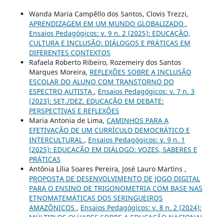
Wanda Maria Campêllo dos Santos, Clovis Trezzi,
APRENDIZAGEM EM UM MUNDO GLOBALIZADO
,
Ensaios Pedagógicos: v. 9 n. 2 (2025): EDUCAÇÃO,
CULTURA E INCLUSÃO: DIÁLOGOS E PRÁTICAS EM
DIFERENTES CONTEXTOS
Rafaela Roberto Ribeiro, Rozemeiry dos Santos
Marques Moreira,
REFLEXÕES SOBRE A INCLUSÃO
ESCOLAR DO ALUNO COM TRANSTORNO DO
ESPECTRO AUTISTA
,
Ensaios Pedagógicos: v. 7 n. 3
(2023): SET./DEZ. EDUCAÇÃO EM DEBATE:
PERSPECTIVAS E REFLEXÕES
Maria Antonia de Lima,
CAMINHOS PARA A
EFETIVAÇÃO DE UM CURRÍCULO DEMOCRÁTICO E
INTERCULTURAL
,
Ensaios Pedagógicos: v. 9 n. 1
(2025): EDUCAÇÃO EM DIÁLOGO: VOZES, SABERES E
PRÁTICAS
Antônia Lília Soares Pereira, José Lauro Martins ,
PROPOSTA DE DESENVOLVIMENTO DE JOGO DIGITAL
PARA O ENSINO DE TRIGONOMETRIA COM BASE NAS
ETNOMATEMÁTICAS DOS SERINGUEIROS
AMAZÔNICOS
,
Ensaios Pedagógicos: v. 8 n. 2 (2024):