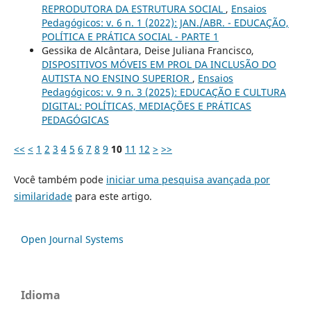
REPRODUTORA DA ESTRUTURA SOCIAL
,
Ensaios
Pedagógicos: v. 6 n. 1 (2022): JAN./ABR. - EDUCAÇÃO,
POLÍTICA E PRÁTICA SOCIAL - PARTE 1
Gessika de Alcântara, Deise Juliana Francisco,
DISPOSITIVOS MÓVEIS EM PROL DA INCLUSÃO DO
AUTISTA NO ENSINO SUPERIOR
,
Ensaios
Pedagógicos: v. 9 n. 3 (2025): EDUCAÇÃO E CULTURA
DIGITAL: POLÍTICAS, MEDIAÇÕES E PRÁTICAS
PEDAGÓGICAS
<<
<
1
2
3
4
5
6
7
8
9
10
11
12
>
>>
Você também pode
iniciar uma pesquisa avançada por
similaridade
para este artigo.
Open Journal Systems
Idioma