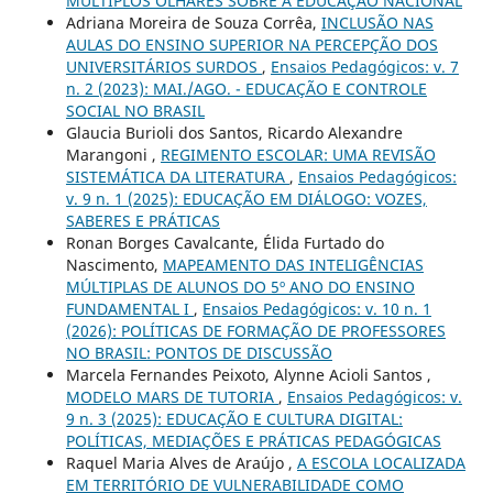
MÚLTIPLOS OLHARES SOBRE A EDUCAÇÃO NACIONAL
Adriana Moreira de Souza Corrêa,
INCLUSÃO NAS
AULAS DO ENSINO SUPERIOR NA PERCEPÇÃO DOS
UNIVERSITÁRIOS SURDOS
,
Ensaios Pedagógicos: v. 7
n. 2 (2023): MAI./AGO. - EDUCAÇÃO E CONTROLE
SOCIAL NO BRASIL
Glaucia Burioli dos Santos, Ricardo Alexandre
Marangoni ,
REGIMENTO ESCOLAR: UMA REVISÃO
SISTEMÁTICA DA LITERATURA
,
Ensaios Pedagógicos:
v. 9 n. 1 (2025): EDUCAÇÃO EM DIÁLOGO: VOZES,
SABERES E PRÁTICAS
Ronan Borges Cavalcante, Élida Furtado do
Nascimento,
MAPEAMENTO DAS INTELIGÊNCIAS
MÚLTIPLAS DE ALUNOS DO 5º ANO DO ENSINO
FUNDAMENTAL I
,
Ensaios Pedagógicos: v. 10 n. 1
(2026): POLÍTICAS DE FORMAÇÃO DE PROFESSORES
NO BRASIL: PONTOS DE DISCUSSÃO
Marcela Fernandes Peixoto, Alynne Acioli Santos ,
MODELO MARS DE TUTORIA
,
Ensaios Pedagógicos: v.
9 n. 3 (2025): EDUCAÇÃO E CULTURA DIGITAL:
POLÍTICAS, MEDIAÇÕES E PRÁTICAS PEDAGÓGICAS
Raquel Maria Alves de Araújo ,
A ESCOLA LOCALIZADA
EM TERRITÓRIO DE VULNERABILIDADE COMO