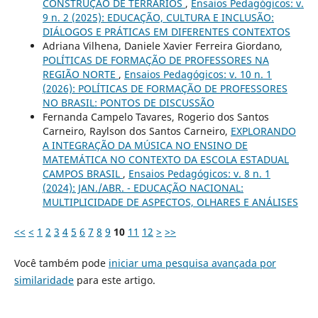
CONSTRUÇÃO DE TERRÁRIOS
,
Ensaios Pedagógicos: v.
9 n. 2 (2025): EDUCAÇÃO, CULTURA E INCLUSÃO:
DIÁLOGOS E PRÁTICAS EM DIFERENTES CONTEXTOS
Adriana Vilhena, Daniele Xavier Ferreira Giordano,
POLÍTICAS DE FORMAÇÃO DE PROFESSORES NA
REGIÃO NORTE
,
Ensaios Pedagógicos: v. 10 n. 1
(2026): POLÍTICAS DE FORMAÇÃO DE PROFESSORES
NO BRASIL: PONTOS DE DISCUSSÃO
Fernanda Campelo Tavares, Rogerio dos Santos
Carneiro, Raylson dos Santos Carneiro,
EXPLORANDO
A INTEGRAÇÃO DA MÚSICA NO ENSINO DE
MATEMÁTICA NO CONTEXTO DA ESCOLA ESTADUAL
CAMPOS BRASIL
,
Ensaios Pedagógicos: v. 8 n. 1
(2024): JAN./ABR. - EDUCAÇÃO NACIONAL:
MULTIPLICIDADE DE ASPECTOS, OLHARES E ANÁLISES
<<
<
1
2
3
4
5
6
7
8
9
10
11
12
>
>>
Você também pode
iniciar uma pesquisa avançada por
similaridade
para este artigo.