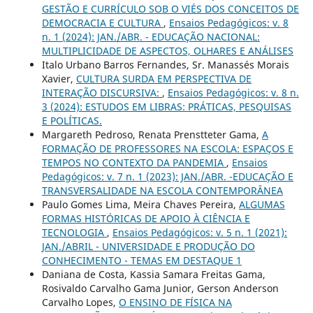
GESTÃO E CURRÍCULO SOB O VIÉS DOS CONCEITOS DE
DEMOCRACIA E CULTURA
,
Ensaios Pedagógicos: v. 8
n. 1 (2024): JAN./ABR. - EDUCAÇÃO NACIONAL:
MULTIPLICIDADE DE ASPECTOS, OLHARES E ANÁLISES
Italo Urbano Barros Fernandes, Sr. Manassés Morais
Xavier,
CULTURA SURDA EM PERSPECTIVA DE
INTERAÇÃO DISCURSIVA:
,
Ensaios Pedagógicos: v. 8 n.
3 (2024): ESTUDOS EM LIBRAS: PRÁTICAS, PESQUISAS
E POLÍTICAS.
Margareth Pedroso, Renata Prenstteter Gama,
A
FORMAÇÃO DE PROFESSORES NA ESCOLA: ESPAÇOS E
TEMPOS NO CONTEXTO DA PANDEMIA
,
Ensaios
Pedagógicos: v. 7 n. 1 (2023): JAN./ABR. -EDUCAÇÃO E
TRANSVERSALIDADE NA ESCOLA CONTEMPORÂNEA
Paulo Gomes Lima, Meira Chaves Pereira,
ALGUMAS
FORMAS HISTÓRICAS DE APOIO À CIÊNCIA E
TECNOLOGIA
,
Ensaios Pedagógicos: v. 5 n. 1 (2021):
JAN./ABRIL - UNIVERSIDADE E PRODUÇÃO DO
CONHECIMENTO - TEMAS EM DESTAQUE 1
Daniana de Costa, Kassia Samara Freitas Gama,
Rosivaldo Carvalho Gama Junior, Gerson Anderson
Carvalho Lopes,
O ENSINO DE FÍSICA NA