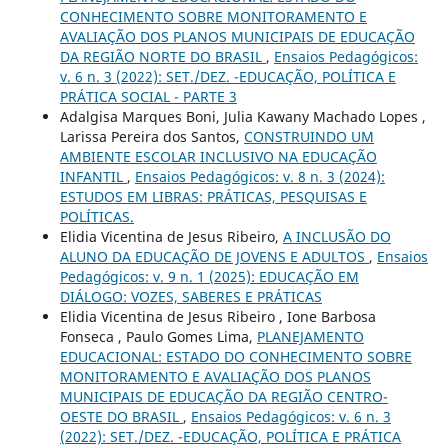
CONHECIMENTO SOBRE MONITORAMENTO E
AVALIAÇÃO DOS PLANOS MUNICIPAIS DE EDUCAÇÃO
DA REGIÃO NORTE DO BRASIL
,
Ensaios Pedagógicos:
v. 6 n. 3 (2022): SET./DEZ. -EDUCAÇÃO, POLÍTICA E
PRÁTICA SOCIAL - PARTE 3
Adalgisa Marques Boni, Julia Kawany Machado Lopes ,
Larissa Pereira dos Santos,
CONSTRUINDO UM
AMBIENTE ESCOLAR INCLUSIVO NA EDUCAÇÃO
INFANTIL
,
Ensaios Pedagógicos: v. 8 n. 3 (2024):
ESTUDOS EM LIBRAS: PRÁTICAS, PESQUISAS E
POLÍTICAS.
Elidia Vicentina de Jesus Ribeiro,
A INCLUSÃO DO
ALUNO DA EDUCAÇÃO DE JOVENS E ADULTOS
,
Ensaios
Pedagógicos: v. 9 n. 1 (2025): EDUCAÇÃO EM
DIÁLOGO: VOZES, SABERES E PRÁTICAS
Elidia Vicentina de Jesus Ribeiro , Ione Barbosa
Fonseca , Paulo Gomes Lima,
PLANEJAMENTO
EDUCACIONAL: ESTADO DO CONHECIMENTO SOBRE
MONITORAMENTO E AVALIAÇÃO DOS PLANOS
MUNICIPAIS DE EDUCAÇÃO DA REGIÃO CENTRO-
OESTE DO BRASIL
,
Ensaios Pedagógicos: v. 6 n. 3
(2022): SET./DEZ. -EDUCAÇÃO, POLÍTICA E PRÁTICA