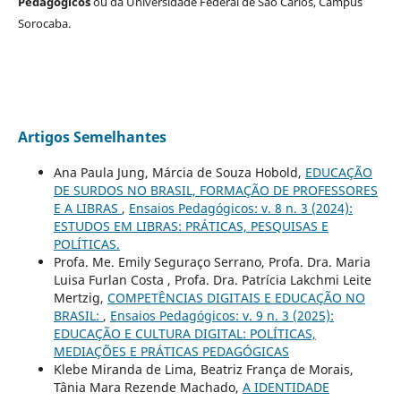
Pedagógicos
ou da Universidade Federal de São Carlos, Campus
Sorocaba.
Artigos Semelhantes
Ana Paula Jung, Márcia de Souza Hobold,
EDUCAÇÃO
DE SURDOS NO BRASIL, FORMAÇÃO DE PROFESSORES
E A LIBRAS
,
Ensaios Pedagógicos: v. 8 n. 3 (2024):
ESTUDOS EM LIBRAS: PRÁTICAS, PESQUISAS E
POLÍTICAS.
Profa. Me. Emily Seguraço Serrano, Profa. Dra. Maria
Luisa Furlan Costa , Profa. Dra. Patrícia Lakchmi Leite
Mertzig,
COMPETÊNCIAS DIGITAIS E EDUCAÇÃO NO
BRASIL:
,
Ensaios Pedagógicos: v. 9 n. 3 (2025):
EDUCAÇÃO E CULTURA DIGITAL: POLÍTICAS,
MEDIAÇÕES E PRÁTICAS PEDAGÓGICAS
Klebe Miranda de Lima, Beatriz França de Morais,
Tânia Mara Rezende Machado,
A IDENTIDADE