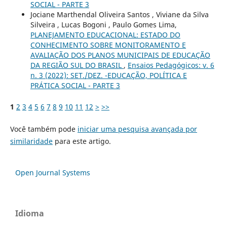
SOCIAL - PARTE 3
Jociane Marthendal Oliveira Santos , Viviane da Silva
Silveira , Lucas Bogoni , Paulo Gomes Lima,
PLANEJAMENTO EDUCACIONAL: ESTADO DO
CONHECIMENTO SOBRE MONITORAMENTO E
AVALIAÇÃO DOS PLANOS MUNICIPAIS DE EDUCAÇÃO
DA REGIÃO SUL DO BRASIL
,
Ensaios Pedagógicos: v. 6
n. 3 (2022): SET./DEZ. -EDUCAÇÃO, POLÍTICA E
PRÁTICA SOCIAL - PARTE 3
1
2
3
4
5
6
7
8
9
10
11
12
>
>>
Você também pode
iniciar uma pesquisa avançada por
similaridade
para este artigo.
Open Journal Systems
Idioma