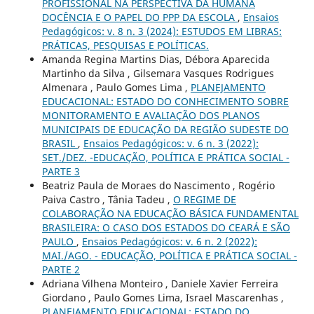
PROFISSIONAL NA PERSPECTIVA DA HUMANA
DOCÊNCIA E O PAPEL DO PPP DA ESCOLA
,
Ensaios
Pedagógicos: v. 8 n. 3 (2024): ESTUDOS EM LIBRAS:
PRÁTICAS, PESQUISAS E POLÍTICAS.
Amanda Regina Martins Dias, Débora Aparecida
Martinho da Silva , Gilsemara Vasques Rodrigues
Almenara , Paulo Gomes Lima ,
PLANEJAMENTO
EDUCACIONAL: ESTADO DO CONHECIMENTO SOBRE
MONITORAMENTO E AVALIAÇÃO DOS PLANOS
MUNICIPAIS DE EDUCAÇÃO DA REGIÃO SUDESTE DO
BRASIL
,
Ensaios Pedagógicos: v. 6 n. 3 (2022):
SET./DEZ. -EDUCAÇÃO, POLÍTICA E PRÁTICA SOCIAL -
PARTE 3
Beatriz Paula de Moraes do Nascimento , Rogério
Paiva Castro , Tânia Tadeu ,
O REGIME DE
COLABORAÇÃO NA EDUCAÇÃO BÁSICA FUNDAMENTAL
BRASILEIRA: O CASO DOS ESTADOS DO CEARÁ E SÃO
PAULO
,
Ensaios Pedagógicos: v. 6 n. 2 (2022):
MAI./AGO. - EDUCAÇÃO, POLÍTICA E PRÁTICA SOCIAL -
PARTE 2
Adriana Vilhena Monteiro , Daniele Xavier Ferreira
Giordano , Paulo Gomes Lima, Israel Mascarenhas ,
PLANEJAMENTO EDUCACIONAL: ESTADO DO