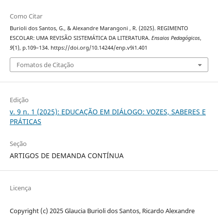
Como Citar
Burioli dos Santos, G., & Alexandre Marangoni , R. (2025). REGIMENTO
ESCOLAR: UMA REVISÃO SISTEMÁTICA DA LITERATURA.
Ensaios Pedagógicos
,
9
(1), p.109–134. https://doi.org/10.14244/enp.v9i1.401
Fomatos de Citação
Edição
v. 9 n. 1 (2025): EDUCAÇÃO EM DIÁLOGO: VOZES, SABERES E
PRÁTICAS
Seção
ARTIGOS DE DEMANDA CONTÍNUA
Licença
Copyright (c) 2025 Glaucia Burioli dos Santos, Ricardo Alexandre