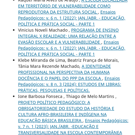
EM TERRITÓRIO DE VULNERABILIDADE COMO
REPRODUTORA DA ESTRUTURA SOCIAL
,
Ensaios
Pedagógicos: v. 6 n. 1 (2022): JAN./ABR. - EDUCAÇÃO,
POLÍTICA E PRÁTICA SOCIAL - PARTE 1
Vinicius Noveli Machado ,
PROGRAMA DE ENSINO
INTEGRAL X REALIDADE: UMA RELAÇÃO ENTRE A
EVASÃO ESCOLAR E A VULNERABILIDADE
,
Ensaios
Pedagógicos: v. 6 n. 1 (2022): JAN./ABR. - EDUCAÇÃO,
POLÍTICA E PRÁTICA SOCIAL - PARTE 1
Klebe Miranda de Lima, Beatriz França de Morais,
Tânia Mara Rezende Machado,
A IDENTIDADE
PROFISSIONAL NA PERSPECTIVA DA HUMANA
DOCÊNCIA E O PAPEL DO PPP DA ESCOLA
,
Ensaios
Pedagógicos: v. 8 n. 3 (2024): ESTUDOS EM LIBRAS:
PRÁTICAS, PESQUISAS E POLÍTICAS.
Ione Barbosa Fonseca , Thiago de Melo Martins ,
PROJETO POLÍTICO PEDAGÓGICO: A
OBRIGATORIEDADE DO ESTUDO DA HISTÓRIA E
CULTURA AFRO-BRASILEIRA E INDÍGENA NA
EDUCAÇÃO BÁSICA BRASILEIRA
,
Ensaios Pedagógicos:
v. 7 n. 1 (2023): JAN./ABR. -EDUCAÇÃO E
TRANSVERSALIDADE NA ESCOLA CONTEMPORÂNEA