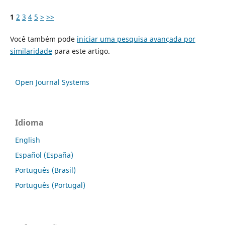
1
2
3
4
5
>
>>
Você também pode
iniciar uma pesquisa avançada por
similaridade
para este artigo.
Open Journal Systems
Idioma
English
Español (España)
Português (Brasil)
Português (Portugal)