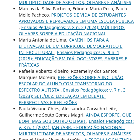
MULTIPLICIDADE DE ASPECTOS, OLHARES E ANÁLISES
Marcos da Silva Pacheco, Edinete Maria Rosa, Paula
Mello Pacheco,
PROJETOS DE VIDA DE ESTUDANTES
APROVADOS E REPROVADOS EM UMA ESCOLA PÚBLICA
,
Ensaios Pedagógicos: v. 8 n. 2 (2024): MÚLTIPLOS
OLHARES SOBRE A EDUCAÇÃO NACIONAL
Maria Antonia de Lima,
CAMINHOS PARA A
EFETIVAÇÃO DE UM CURRÍCULO DEMOCRÁTICO E
INTERCULTURAL
,
Ensaios Pedagógicos: v. 9 n. 1
(2025): EDUCAÇÃO EM DIÁLOGO: VOZES, SABERES E
PRÁTICAS
Rafaela Roberto Ribeiro, Rozemeiry dos Santos
Marques Moreira,
REFLEXÕES SOBRE A INCLUSÃO
ESCOLAR DO ALUNO COM TRANSTORNO DO
ESPECTRO AUTISTA
,
Ensaios Pedagógicos: v. 7 n. 3
(2023): SET./DEZ. EDUCAÇÃO EM DEBATE:
PERSPECTIVAS E REFLEXÕES
Paula Viviane Chiés, Alessandra Carvalho Leite,
Guilherme Souto Gomes Magri,
AINDA ESPORTE, QUE
BOM! MAS SOB OUTRO OLHAR!
,
Ensaios Pedagógicos:
v. 8 n. 1 (2024): JAN./ABR. - EDUCAÇÃO NACIONAL:
MULTIPLICIDADE DE ASPECTOS, OLHARES E ANÁLISES
Raquel Maria Alves de Araújo ,
A ESCOLA LOCALIZADA