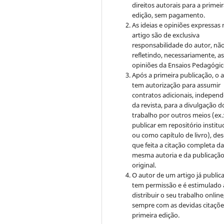
direitos autorais para a primei
edição, sem pagamento.
As ideias e opiniões expressas
artigo são de exclusiva
responsabilidade do autor, nã
refletindo, necessariamente, a
opiniões da Ensaios Pedagógic
Após a primeira publicação, o 
tem autorização para assumir
contratos adicionais, indepen
da revista, para a divulgação d
trabalho por outros meios (ex.
publicar em repositório institu
ou como capítulo de livro), de
que feita a citação completa d
mesma autoria e da publicaçã
original.
O autor de um artigo já public
tem permissão e é estimulado 
distribuir o seu trabalho online
sempre com as devidas citaçõe
primeira edição.