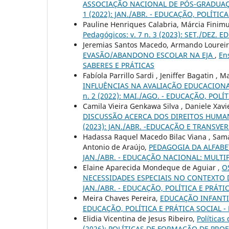
ASSOCIAÇÃO NACIONAL DE PÓS-GRADUAÇ
1 (2022): JAN./ABR. - EDUCAÇÃO, POLÍTICA
Pauline Henriques Calabria, Márcia Finim
Pedagógicos: v. 7 n. 3 (2023): SET./DEZ
Jeremias Santos Macedo, Armando Lourei
EVASÃO/ABANDONO ESCOLAR NA EJA
,
En
SABERES E PRÁTICAS
Fabíola Parrillo Sardi , Jeniffer Bagatin ,
INFLUÊNCIAS NA AVALIAÇÃO EDUCACIONA
n. 2 (2022): MAI./AGO. - EDUCAÇÃO, POLÍ
Camila Vieira Genkawa Silva , Daniele Xavi
DISCUSSÃO ACERCA DOS DIREITOS HUMAN
(2023): JAN./ABR. -EDUCAÇÃO E TRANS
Hadassa Raquel Macedo Bilac Viana , Sama
Antonio de Araújo,
PEDAGOGIA DA ALFAB
JAN./ABR. - EDUCAÇÃO NACIONAL: MULTI
Elaine Aparecida Mondeque de Aguiar ,
O
NECESSIDADES ESPECIAIS NO CONTEXTO 
JAN./ABR. - EDUCAÇÃO, POLÍTICA E PRÁTIC
Meira Chaves Pereira,
EDUCAÇÃO INFANTI
EDUCAÇÃO, POLÍTICA E PRÁTICA SOCIAL - 
Elidia Vicentina de Jesus Ribeiro,
Políticas
(2026): POLÍTICAS DE FORMAÇÃO DE PRO