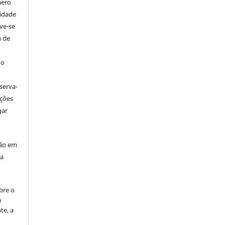
mero
tidade
ve-se
u de
 o
serva-
ações
gar
ção em
da
bre o
a
te, a