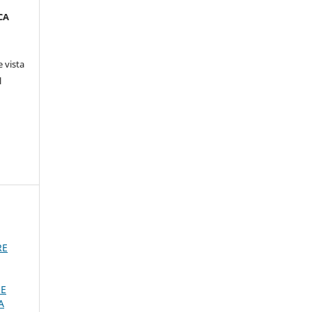
CA
 vista
l
RE
HE
A