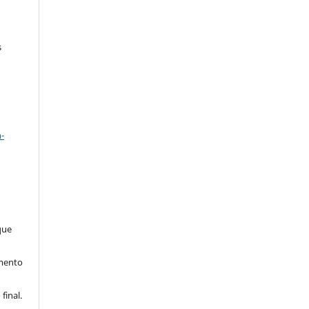
s
a
-
que
imento
final.