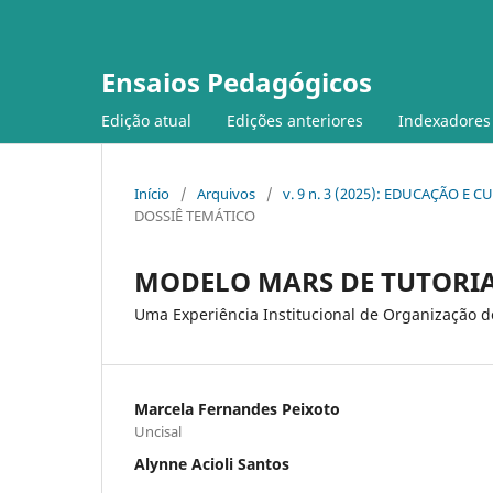
Ensaios Pedagógicos
Edição atual
Edições anteriores
Indexadores
Início
/
Arquivos
/
v. 9 n. 3 (2025): EDUCAÇÃO E
DOSSIÊ TEMÁTICO
MODELO MARS DE TUTORI
Uma Experiência Institucional de Organização d
Marcela Fernandes Peixoto
Uncisal
Alynne Acioli Santos