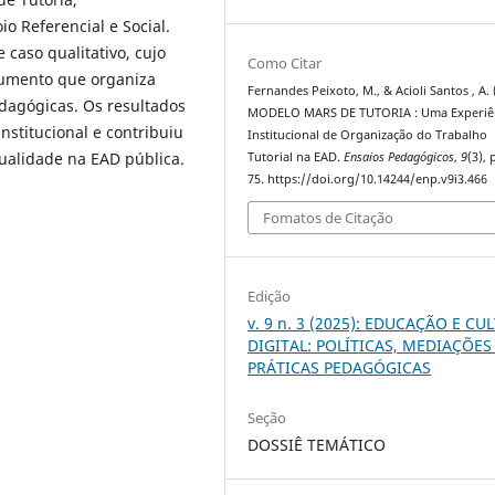
 Referencial e Social.
 caso qualitativo, cujo
Como Citar
ocumento que organiza
Fernandes Peixoto, M., & Acioli Santos , A. 
edagógicas. Os resultados
MODELO MARS DE TUTORIA : Uma Experiê
stitucional e contribuiu
Institucional de Organização do Trabalho
qualidade na EAD pública.
Tutorial na EAD.
Ensaios Pedagógicos
,
9
(3), 
75. https://doi.org/10.14244/enp.v9i3.466
Fomatos de Citação
Edição
v. 9 n. 3 (2025): EDUCAÇÃO E CU
DIGITAL: POLÍTICAS, MEDIAÇÕES
PRÁTICAS PEDAGÓGICAS
Seção
DOSSIÊ TEMÁTICO