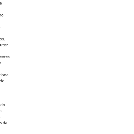
ra
 no
o
s
os.
autor
dentes
o
:
cional
sde
a
o
ado
a
,
s da