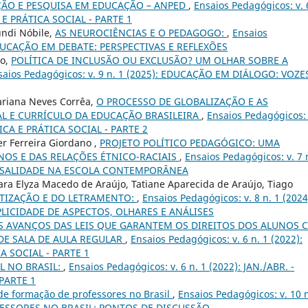
ÃO E PESQUISA EM EDUCAÇÃO – ANPED
,
Ensaios Pedagógicos: v. 
 E PRÁTICA SOCIAL - PARTE 1
undi Nóbile,
AS NEUROCIÊNCIAS E O PEDAGOGO:
,
Ensaios
. EDUCAÇÃO EM DEBATE: PERSPECTIVAS E REFLEXÕES
ro,
POLÍTICA DE INCLUSÃO OU EXCLUSÃO? UM OLHAR SOBRE A
saios Pedagógicos: v. 9 n. 1 (2025): EDUCAÇÃO EM DIÁLOGO: VOZE
 Mariana Neves Corrêa,
O PROCESSO DE GLOBALIZAÇÃO E AS
L E CURRÍCULO DA EDUCAÇÃO BRASILEIRA
,
Ensaios Pedagógicos: 
TICA E PRÁTICA SOCIAL - PARTE 2
er Ferreira Giordano ,
PROJETO POLÍTICO PEDAGÓGICO: UMA
OS E DAS RELAÇÕES ÉTNICO-RACIAIS
,
Ensaios Pedagógicos: v. 7 
VERSALIDADE NA ESCOLA CONTEMPORÂNEA
ra Elyza Macedo de Araújo, Tatiane Aparecida de Araújo, Tiago
ETIZAÇÃO E DO LETRAMENTO:
,
Ensaios Pedagógicos: v. 8 n. 1 (2024
PLICIDADE DE ASPECTOS, OLHARES E ANÁLISES
S AVANÇOS DAS LEIS QUE GARANTEM OS DIREITOS DOS ALUNOS 
DE SALA DE AULA REGULAR
,
Ensaios Pedagógicos: v. 6 n. 1 (2022):
A SOCIAL - PARTE 1
L NO BRASIL:
,
Ensaios Pedagógicos: v. 6 n. 1 (2022): JAN./ABR. -
PARTE 1
 de formação de professores no Brasil
,
Ensaios Pedagógicos: v. 10 n
FESSORES NO BRASIL: PONTOS DE DISCUSSÃO