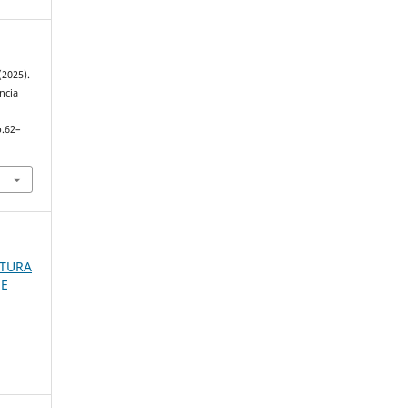
(2025).
ncia
p.62–
LTURA
 E