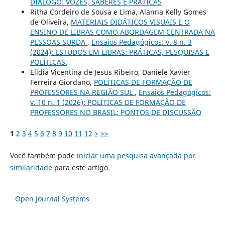
DIÁLOGO: VOZES, SABERES E PRÁTICAS
Ritha Cordeiro de Sousa e Lima, Alanna Kelly Gomes
de Oliveira,
MATERIAIS DIDÁTICOS VISUAIS E O
ENSINO DE LIBRAS COMO ABORDAGEM CENTRADA NA
PESSOAS SURDA
,
Ensaios Pedagógicos: v. 8 n. 3
(2024): ESTUDOS EM LIBRAS: PRÁTICAS, PESQUISAS E
POLÍTICAS.
Elidia Vicentina de Jesus Ribeiro, Daniele Xavier
Ferreira Giordano,
POLÍTICAS DE FORMAÇÃO DE
PROFESSORES NA REGIÃO SUL
,
Ensaios Pedagógicos:
v. 10 n. 1 (2026): POLÍTICAS DE FORMAÇÃO DE
PROFESSORES NO BRASIL: PONTOS DE DISCUSSÃO
1
2
3
4
5
6
7
8
9
10
11
12
>
>>
Você também pode
iniciar uma pesquisa avançada por
similaridade
para este artigo.
Open Journal Systems