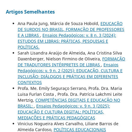
Artigos Semelhantes
Ana Paula Jung, Márcia de Souza Hobold,
EDUCAÇÃO
DE SURDOS NO BRASIL, FORMAÇÃO DE PROFESSORES
E A LIBRAS
,
Ensaios Pedagógicos: v. 8 n. 3 (2024):
ESTUDOS EM LIBRAS: PRÁTICAS, PESQUISAS E
POLÍTICAS.
Sarah Lisandra Araújo de Almeida, Ana Cristina Silva
Daxenberger, Nielson Firmino de Oliveira,
FORMAÇÃO
DE TRADUTORES INTÉRPRETES DE LIBRAS
,
Ensaios
Pedagógicos: v. 9 n. 2 (2025): EDUCAÇÃO, CULTURA E
INCLUSÃO: DIÁLOGOS E PRÁTICAS EM DIFERENTES
CONTEXTOS
Profa. Me. Emily Seguraço Serrano, Profa. Dra. Maria
Luisa Furlan Costa , Profa. Dra. Patrícia Lakchmi Leite
Mertzig,
COMPETÊNCIAS DIGITAIS E EDUCAÇÃO NO
BRASIL:
,
Ensaios Pedagógicos: v. 9 n. 3 (2025):
EDUCAÇÃO E CULTURA DIGITAL: POLÍTICAS,
MEDIAÇÕES E PRÁTICAS PEDAGÓGICAS
Vinicius Nogueira Alves Carvalho, Liliane Barros de
Almeida Cardoso,
POLÍTICAS EDUCACIONAIS