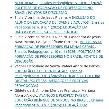
NEOLIBERAIS
,
Ensaios Pedagógicos: v. 10 n. 1 (2026):
POLÍTICAS DE FORMAÇÃO DE PROFESSORES NO
BRASIL: PONTOS DE DISCUSSÃO
Elidia Vicentina de Jesus Ribeiro,
A INCLUSÃO DO
ALUNO DA EDUCAÇÃO DE JOVENS E ADULTOS
,
Ensaios
Pedagógicos: v. 9 n. 1 (2025): EDUCAÇÃO EM
DIÁLOGO: VOZES, SABERES E PRÁTICAS
Elidia Vicentina de Jesus Ribeiro, Cassandra de Jesus
Nascimento, Evellyn Stéfhane Ferreira ,
POLÍTICAS DE
FORMAÇÃO DE PROFESSORES EM MINAS GERAIS
,
Ensaios Pedagógicos: v. 10 n. 1 (2026): POLÍTICAS DE
FORMAÇÃO DE PROFESSORES NO BRASIL: PONTOS DE
DISCUSSÃO
Vagner Herculano de Souza, Rafael André de Barros,
EDUCAÇÃO E CULTURA DIGITAL:
,
Ensaios
Pedagógicos: v. 9 n. 3 (2025): EDUCAÇÃO E CULTURA
DIGITAL: POLÍTICAS, MEDIAÇÕES E PRÁTICAS
PEDAGÓGICAS
Gildete da S. Amorim Mendes Francisco, Mariana
Alonso Argôlo,
AVANÇOS E PERSPECTIVAS DA
EDUCAÇÃO BILÍNGUE DE SURDOS NO BRASIL
,
Ensaios
Pedagógicos: v. 9 n. 1 (2025): EDUCAÇÃO EM