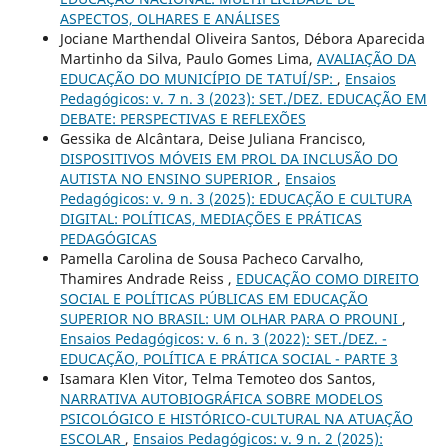
ASPECTOS, OLHARES E ANÁLISES
Jociane Marthendal Oliveira Santos, Débora Aparecida
Martinho da Silva, Paulo Gomes Lima,
AVALIAÇÃO DA
EDUCAÇÃO DO MUNICÍPIO DE TATUÍ/SP:
,
Ensaios
Pedagógicos: v. 7 n. 3 (2023): SET./DEZ. EDUCAÇÃO EM
DEBATE: PERSPECTIVAS E REFLEXÕES
Gessika de Alcântara, Deise Juliana Francisco,
DISPOSITIVOS MÓVEIS EM PROL DA INCLUSÃO DO
AUTISTA NO ENSINO SUPERIOR
,
Ensaios
Pedagógicos: v. 9 n. 3 (2025): EDUCAÇÃO E CULTURA
DIGITAL: POLÍTICAS, MEDIAÇÕES E PRÁTICAS
PEDAGÓGICAS
Pamella Carolina de Sousa Pacheco Carvalho,
Thamires Andrade Reiss ,
EDUCAÇÃO COMO DIREITO
SOCIAL E POLÍTICAS PÚBLICAS EM EDUCAÇÃO
SUPERIOR NO BRASIL: UM OLHAR PARA O PROUNI
,
Ensaios Pedagógicos: v. 6 n. 3 (2022): SET./DEZ. -
EDUCAÇÃO, POLÍTICA E PRÁTICA SOCIAL - PARTE 3
Isamara Klen Vitor, Telma Temoteo dos Santos,
NARRATIVA AUTOBIOGRÁFICA SOBRE MODELOS
PSICOLÓGICO E HISTÓRICO-CULTURAL NA ATUAÇÃO
ESCOLAR
,
Ensaios Pedagógicos: v. 9 n. 2 (2025):