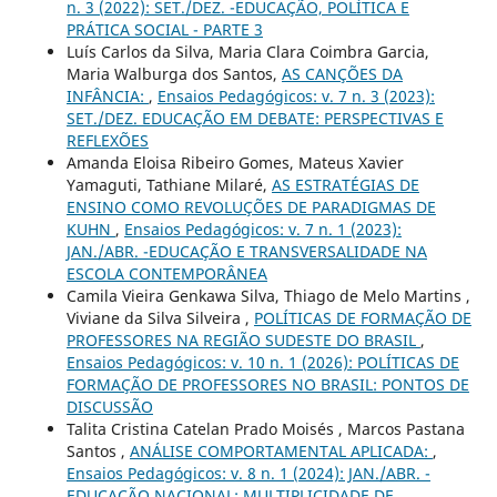
n. 3 (2022): SET./DEZ. -EDUCAÇÃO, POLÍTICA E
PRÁTICA SOCIAL - PARTE 3
Luís Carlos da Silva, Maria Clara Coimbra Garcia,
Maria Walburga dos Santos,
AS CANÇÕES DA
INFÂNCIA:
,
Ensaios Pedagógicos: v. 7 n. 3 (2023):
SET./DEZ. EDUCAÇÃO EM DEBATE: PERSPECTIVAS E
REFLEXÕES
Amanda Eloisa Ribeiro Gomes, Mateus Xavier
Yamaguti, Tathiane Milaré,
AS ESTRATÉGIAS DE
ENSINO COMO REVOLUÇÕES DE PARADIGMAS DE
KUHN
,
Ensaios Pedagógicos: v. 7 n. 1 (2023):
JAN./ABR. -EDUCAÇÃO E TRANSVERSALIDADE NA
ESCOLA CONTEMPORÂNEA
Camila Vieira Genkawa Silva, Thiago de Melo Martins ,
Viviane da Silva Silveira ,
POLÍTICAS DE FORMAÇÃO DE
PROFESSORES NA REGIÃO SUDESTE DO BRASIL
,
Ensaios Pedagógicos: v. 10 n. 1 (2026): POLÍTICAS DE
FORMAÇÃO DE PROFESSORES NO BRASIL: PONTOS DE
DISCUSSÃO
Talita Cristina Catelan Prado Moisés , Marcos Pastana
Santos ,
ANÁLISE COMPORTAMENTAL APLICADA:
,
Ensaios Pedagógicos: v. 8 n. 1 (2024): JAN./ABR. -
EDUCAÇÃO NACIONAL: MULTIPLICIDADE DE