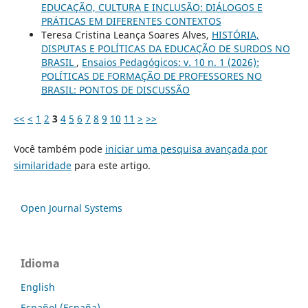
EDUCAÇÃO, CULTURA E INCLUSÃO: DIÁLOGOS E
PRÁTICAS EM DIFERENTES CONTEXTOS
Teresa Cristina Leança Soares Alves,
HISTÓRIA,
DISPUTAS E POLÍTICAS DA EDUCAÇÃO DE SURDOS NO
BRASIL
,
Ensaios Pedagógicos: v. 10 n. 1 (2026):
POLÍTICAS DE FORMAÇÃO DE PROFESSORES NO
BRASIL: PONTOS DE DISCUSSÃO
<<
<
1
2
3
4
5
6
7
8
9
10
11
>
>>
Você também pode
iniciar uma pesquisa avançada por
similaridade
para este artigo.
Open Journal Systems
Idioma
English
Español (España)