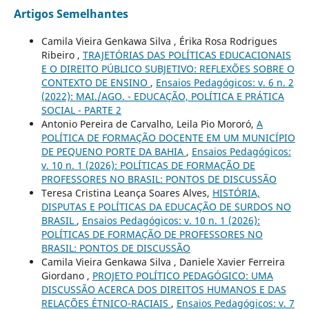
Artigos Semelhantes
Camila Vieira Genkawa Silva , Érika Rosa Rodrigues
Ribeiro ,
TRAJETÓRIAS DAS POLÍTICAS EDUCACIONAIS
E O DIREITO PÚBLICO SUBJETIVO: REFLEXÕES SOBRE O
CONTEXTO DE ENSINO
,
Ensaios Pedagógicos: v. 6 n. 2
(2022): MAI./AGO. - EDUCAÇÃO, POLÍTICA E PRÁTICA
SOCIAL - PARTE 2
Antonio Pereira de Carvalho, Leila Pio Mororó,
A
POLÍTICA DE FORMAÇÃO DOCENTE EM UM MUNICÍPIO
DE PEQUENO PORTE DA BAHIA
,
Ensaios Pedagógicos:
v. 10 n. 1 (2026): POLÍTICAS DE FORMAÇÃO DE
PROFESSORES NO BRASIL: PONTOS DE DISCUSSÃO
Teresa Cristina Leança Soares Alves,
HISTÓRIA,
DISPUTAS E POLÍTICAS DA EDUCAÇÃO DE SURDOS NO
BRASIL
,
Ensaios Pedagógicos: v. 10 n. 1 (2026):
POLÍTICAS DE FORMAÇÃO DE PROFESSORES NO
BRASIL: PONTOS DE DISCUSSÃO
Camila Vieira Genkawa Silva , Daniele Xavier Ferreira
Giordano ,
PROJETO POLÍTICO PEDAGÓGICO: UMA
DISCUSSÃO ACERCA DOS DIREITOS HUMANOS E DAS
RELAÇÕES ÉTNICO-RACIAIS
,
Ensaios Pedagógicos: v. 7