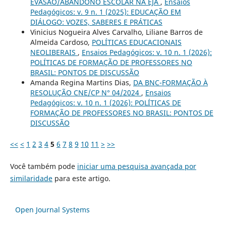
EVASÃO/ABANDONO ESCOLAR NA EJA
,
Ensaios
Pedagógicos: v. 9 n. 1 (2025): EDUCAÇÃO EM
DIÁLOGO: VOZES, SABERES E PRÁTICAS
Vinicius Nogueira Alves Carvalho, Liliane Barros de
Almeida Cardoso,
POLÍTICAS EDUCACIONAIS
NEOLIBERAIS
,
Ensaios Pedagógicos: v. 10 n. 1 (2026):
POLÍTICAS DE FORMAÇÃO DE PROFESSORES NO
BRASIL: PONTOS DE DISCUSSÃO
Amanda Regina Martins Dias,
DA BNC-FORMAÇÃO À
RESOLUÇÃO CNE/CP N° 04/2024
,
Ensaios
Pedagógicos: v. 10 n. 1 (2026): POLÍTICAS DE
FORMAÇÃO DE PROFESSORES NO BRASIL: PONTOS DE
DISCUSSÃO
<<
<
1
2
3
4
5
6
7
8
9
10
11
>
>>
Você também pode
iniciar uma pesquisa avançada por
similaridade
para este artigo.
Open Journal Systems