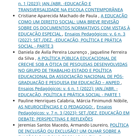
n. 1 (2023): JAN./ABR. -EDUCAÇÃO E
TRANSVERSALIDADE NA ESCOLA CONTEMPORÂNEA
Cristiane Aparecida Machado de Paula ,
A EDUCAÇÃO
COMO UM DIREITO SOCIAL: UMA BREVE REVISÃO
SOBRE OS DOCUMENTOS NORMATIVOS COM VISTAS À
EDUCAÇÃO ESPECIAL
,
Ensaios Pedagógicos: v. 6 n. 3
(2022): SET./DEZ. -EDUCAÇÃO, POLÍTICA E PRÁTICA
SOCIAL - PARTE 3
Daniela de Ávila Pereira Lourenço , Jaqueline Ferreira
da Silva ,
A POLÍTICA PÚBLICA EDUCACIONAL DE
CRECHE SOB A ÓTICA DE PESQUISAS DESENVOLVIDAS
NO GRUPO DE TRABALHO ESTADO E POLÍTICA
EDUCACIONAL DA ASSOCIAÇÃO NACIONAL DE PÓS-
GRADUAÇÃO E PESQUISA EM EDUCAÇÃO – ANPED
,
Ensaios Pedagógicos: v. 6 n. 1 (2022): JAN./ABR. -
EDUCAÇÃO, POLÍTICA E PRÁTICA SOCIAL - PARTE 1
Pauline Henriques Calabria, Márcia Finimundi Nóbile,
AS NEUROCIÊNCIAS E O PEDAGOGO:
,
Ensaios
Pedagógicos: v. 7 n. 3 (2023): SET./DEZ. EDUCAÇÃO EM
DEBATE: PERSPECTIVAS E REFLEXÕES
Jeremias Santos Macedo, Armando Loureiro,
POLÍTICA
DE INCLUSÃO OU EXCLUSÃO? UM OLHAR SOBRE A