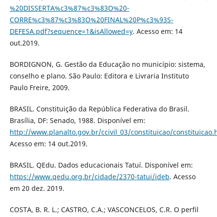
%20DISSERTA%c3%87%c3%83O%20-
CORRE%c3%87%c3%83O%20FINAL%20P%c3%93S-
DEFESA.pdf?sequence=1&isAllowed=y
. Acesso em: 14
out.2019.
BORDIGNON, G. Gestão da Educação no município: sistema,
conselho e plano. São Paulo: Editora e Livraria Instituto
Paulo Freire, 2009.
BRASIL. Constituição da República Federativa do Brasil.
Brasília, DF: Senado, 1988. Disponível em:
http://www.planalto.gov.br/ccivil_03/constituicao/constituicao
Acesso em: 14 out.2019.
BRASIL. QEdu. Dados educacionais Tatuí. Disponível em:
https://www.qedu.org.br/cidade/2370-tatui/ideb
. Acesso
em 20 dez. 2019.
COSTA, B. R. L.; CASTRO, C.A.; VASCONCELOS, C.R. O perfil