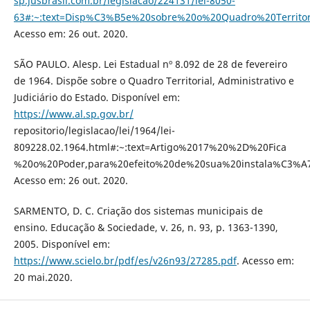
sp.jusbrasil.com.br/legislacao/224131/lei-8050-
63#:~:text=Disp%C3%B5e%20sobre%20o%20Quadro%20Territ
Acesso em: 26 out. 2020.
SÃO PAULO. Alesp. Lei Estadual nº 8.092 de 28 de fevereiro
de 1964. Dispõe sobre o Quadro Territorial, Administrativo e
Judiciário do Estado. Disponível em:
https://www.al.sp.gov.br/
repositorio/legislacao/lei/1964/lei-
809228.02.1964.html#:~:text=Artigo%2017%20%2D%20Fica
%20o%20Poder,para%20efeito%20de%20sua%20instala%C3%A
Acesso em: 26 out. 2020.
SARMENTO, D. C. Criação dos sistemas municipais de
ensino. Educação & Sociedade, v. 26, n. 93, p. 1363-1390,
2005. Disponível em:
https://www.scielo.br/pdf/es/v26n93/27285.pdf
. Acesso em:
20 mai.2020.