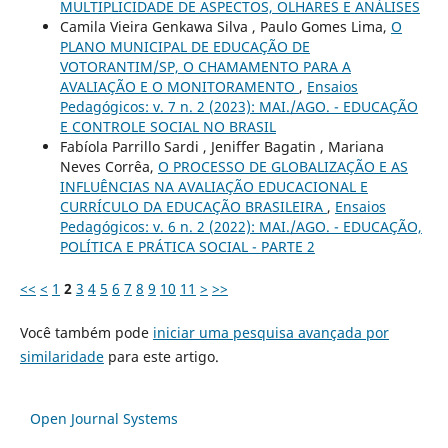
MULTIPLICIDADE DE ASPECTOS, OLHARES E ANÁLISES
Camila Vieira Genkawa Silva , Paulo Gomes Lima,
O
PLANO MUNICIPAL DE EDUCAÇÃO DE
VOTORANTIM/SP, O CHAMAMENTO PARA A
AVALIAÇÃO E O MONITORAMENTO
,
Ensaios
Pedagógicos: v. 7 n. 2 (2023): MAI./AGO. - EDUCAÇÃO
E CONTROLE SOCIAL NO BRASIL
Fabíola Parrillo Sardi , Jeniffer Bagatin , Mariana
Neves Corrêa,
O PROCESSO DE GLOBALIZAÇÃO E AS
INFLUÊNCIAS NA AVALIAÇÃO EDUCACIONAL E
CURRÍCULO DA EDUCAÇÃO BRASILEIRA
,
Ensaios
Pedagógicos: v. 6 n. 2 (2022): MAI./AGO. - EDUCAÇÃO,
POLÍTICA E PRÁTICA SOCIAL - PARTE 2
<<
<
1
2
3
4
5
6
7
8
9
10
11
>
>>
Você também pode
iniciar uma pesquisa avançada por
similaridade
para este artigo.
Open Journal Systems