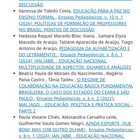
DISCUSSÃO
Vanessa de Toledo Costa,
EDUCAÇÃO PARA A PAZ NO
ENSINO FORMAL
,
Ensaios Pedagógicos: v. 10 n. 1
(2026): POLÍTICAS DE FORMAÇÃO DE PROFESSORES
NO BRASIL: PONTOS DE DISCUSSÃO
Hadassa Raquel Macedo Bilac Viana , Samara Elyza
Macedo de Araújo, Tatiane Aparecida de Araújo, Tiago
Antonio de Araújo,
PEDAGOGIA DA ALFABETIZAÇÃO E
DO LETRAMENTO:
,
Ensaios Pedagógicos: v. 8 n. 1
(2024): JAN./ABR. - EDUCAÇÃO NACIONAL:
MULTIPLICIDADE DE ASPECTOS, OLHARES E ANÁLISES
Beatriz Paula de Moraes do Nascimento , Rogério
Paiva Castro , Tânia Tadeu ,
O REGIME DE
COLABORAÇÃO NA EDUCAÇÃO BÁSICA FUNDAMENTAL
BRASILEIRA: O CASO DOS ESTADOS DO CEARÁ E SÃO
PAULO
,
Ensaios Pedagógicos: v. 6 n. 2 (2022):
MAI./AGO. - EDUCAÇÃO, POLÍTICA E PRÁTICA SOCIAL -
PARTE 2
Paula Viviane Chiés, Alessandra Carvalho Leite,
Guilherme Souto Gomes Magri,
AINDA ESPORTE, QUE
BOM! MAS SOB OUTRO OLHAR!
,
Ensaios Pedagógicos:
v. 8 n. 1 (2024): JAN./ABR. - EDUCAÇÃO NACIONAL: