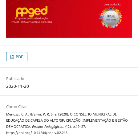
PDF
Publicado
2020-11-20
Como Citar
Menuzzi, C. A., & Silva, P. R. S. e. (2020). O CONSELHO MUNICIPAL DE
EDUCAÇÃO DE CAPELA DO ALTO/SP: CRIAÇÃO, IMPLEMENTAÇÃO E GESTÃO
DEMOCRÁTICA.
Ensaios Pedagógicos
,
4
(2), p.19–27.
https://doi.org/10.14244/enp.v4i2.216