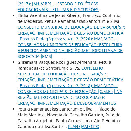
(2017): JAN./ABRIL - ESTADO E POLÍTICAS
EDUCACIONAIS: LEITURAS E DISCUSSÕES
Elidia Vicentina de Jesus Ribeiro, Francisco Coutinho
de Medeiros, Petula Ramanauskas Santorum e Silva,
CONSELHO MUNICIPAL DE EDUCAÇÃO DE SARAPUÍ/SP:
CRIAÇÃO, IMPLEMENTAÇÃO E GESTÃO DEMOCRÁTICA
,
Ensaios Pedagógicos: v. 4 n. 2 (2020): MAI./AGO. -
CONSELHOS MUNICIPAIS DE EDUCAÇÃO: ESTRUTURA
E FUNCIONAMENTO NA REGIÃO METROPOLITANA DE
SOROCABA [RMS]
Gilsemara Vasques Rodrigues Almenara, Petula
Ramanauskas Santorum e Silva,
CONSELHO
MUNICIPAL DE EDUCAÇÃO DE SOROCABA/SP:
CRIAÇÃO, IMPLEMENTAÇÃO E GESTÃO DEMOCRÁTICA
,
Ensaios Pedagógicos: v. 2 n. 2 (2018): MAI./AGO. -
CONSELHOS MUNICIPAIS DE EDUCAÇÃO [C.M.E.s] NA
REGIÃO METROPOLITANA DE SOROCABA/SP:
CRIAÇÃO, IMPLEMENTAÇÃO E DESDOBRAMENTOS
Petula Ramanauskas Santorum e Silva , Thiago de
Melo Martins , Noemia de Carvalho Garrido, Rute de
Carvalho Angelini , Paulo Gomes Lima, Aimê Heloina
Candido da Silva Santos ,
PLANEJAMENTO