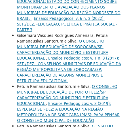
EDUCACIONAL: ESTADO DO CONHECIMENTO SOBRE
MONITORAMENTO E AVALIAÇÃO DOS PLANOS
MUNICIPAIS DE EDUCAÇÃO DA REGIÃO NORDESTE DO
BRASIL
,
Ensaios Pedagógicos: v. 6 n. 3 (2022):
SET./DEZ. -EDUCAÇÃO, POLÍTICA E PRÁTICA SOCIAL -
PARTE 3
Gilsemara Vasques Rodrigues Almenara, Petula
Ramanauskas Santorum e Silva,
O CONSELHO
MUNICIPAL DE EDUCAÇÃO DE SOROCABA/SP:
CARACTERIZAÇÃO DO MUNICÍPIO E ESTRUTURA
EDUCACIONAL
,
Ensaios Pedagógicos: v. 1 n. 3 (2017):
SET./DEZ.- CONSELHOS MUNICIPAIS DE EDUCAÇÃO DA
REGIÃO METROPOLITANA DE SOROCABA/SP:
CARACTERIZAÇÃO DE ALGUNS MUNICÍPIOS E
ESTRUTURA EDUCACIONAL
Petula Ramanauskas Santorum e Silva,
O CONSELHO
MUNICIPAL DE EDUCAÇÃO DE PORTO FELIZ/SP:
CARACTERIZAÇÃO DO MUNICIPIO E ESTRUTURA
EDUCACIONAL
,
Ensaios Pedagógicos: v. 3 (2019):
ESPECIAL/ SET-DEZ: A EDUCAÇÃO NA REGIÃO
METROPOLITANA DE SOROCABA (RMS): PARA PENSAR
O CONSELHO MUNICIPAL DE EDUCAÇÃO
Petula Ramanauskas Santorum e Silva,
CONSELHO