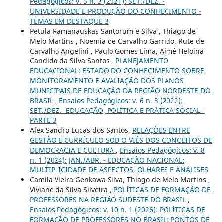
Pedagógicos: v. 5 n. 3 (2021): SET./DEZ. -
UNIVERSIDADE E PRODUÇÃO DO CONHECIMENTO -
TEMAS EM DESTAQUE 3
Petula Ramanauskas Santorum e Silva , Thiago de
Melo Martins , Noemia de Carvalho Garrido, Rute de
Carvalho Angelini , Paulo Gomes Lima, Aimê Heloina
Candido da Silva Santos ,
PLANEJAMENTO
EDUCACIONAL: ESTADO DO CONHECIMENTO SOBRE
MONITORAMENTO E AVALIAÇÃO DOS PLANOS
MUNICIPAIS DE EDUCAÇÃO DA REGIÃO NORDESTE DO
BRASIL
,
Ensaios Pedagógicos: v. 6 n. 3 (2022):
SET./DEZ. -EDUCAÇÃO, POLÍTICA E PRÁTICA SOCIAL -
PARTE 3
Alex Sandro Lucas dos Santos,
RELAÇÕES ENTRE
GESTÃO E CURRÍCULO SOB O VIÉS DOS CONCEITOS DE
DEMOCRACIA E CULTURA
,
Ensaios Pedagógicos: v. 8
n. 1 (2024): JAN./ABR. - EDUCAÇÃO NACIONAL:
MULTIPLICIDADE DE ASPECTOS, OLHARES E ANÁLISES
Camila Vieira Genkawa Silva, Thiago de Melo Martins ,
Viviane da Silva Silveira ,
POLÍTICAS DE FORMAÇÃO DE
PROFESSORES NA REGIÃO SUDESTE DO BRASIL
,
Ensaios Pedagógicos: v. 10 n. 1 (2026): POLÍTICAS DE
FORMAÇÃO DE PROFESSORES NO BRASIL: PONTOS DE