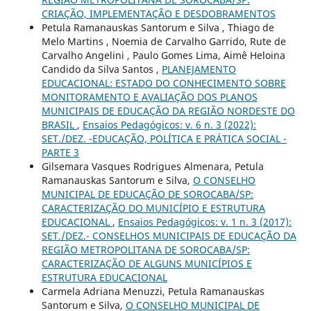
CRIAÇÃO, IMPLEMENTAÇÃO E DESDOBRAMENTOS
Petula Ramanauskas Santorum e Silva , Thiago de
Melo Martins , Noemia de Carvalho Garrido, Rute de
Carvalho Angelini , Paulo Gomes Lima, Aimê Heloina
Candido da Silva Santos ,
PLANEJAMENTO
EDUCACIONAL: ESTADO DO CONHECIMENTO SOBRE
MONITORAMENTO E AVALIAÇÃO DOS PLANOS
MUNICIPAIS DE EDUCAÇÃO DA REGIÃO NORDESTE DO
BRASIL
,
Ensaios Pedagógicos: v. 6 n. 3 (2022):
SET./DEZ. -EDUCAÇÃO, POLÍTICA E PRÁTICA SOCIAL -
PARTE 3
Gilsemara Vasques Rodrigues Almenara, Petula
Ramanauskas Santorum e Silva,
O CONSELHO
MUNICIPAL DE EDUCAÇÃO DE SOROCABA/SP:
CARACTERIZAÇÃO DO MUNICÍPIO E ESTRUTURA
EDUCACIONAL
,
Ensaios Pedagógicos: v. 1 n. 3 (2017):
SET./DEZ.- CONSELHOS MUNICIPAIS DE EDUCAÇÃO DA
REGIÃO METROPOLITANA DE SOROCABA/SP:
CARACTERIZAÇÃO DE ALGUNS MUNICÍPIOS E
ESTRUTURA EDUCACIONAL
Carmela Adriana Menuzzi, Petula Ramanauskas
Santorum e Silva,
O CONSELHO MUNICIPAL DE