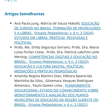
Artigos Semelhantes
Ana Paula Jung, Márcia de Souza Hobold,
EDUCAÇÃO
DE SURDOS NO BRASIL, FORMAÇÃO DE PROFESSORES
E A LIBRAS
,
Ensaios Pedagógicos: v. 8 n. 3 (2024):
ESTUDOS EM LIBRAS: PRÁTICAS, PESQUISAS E
POLÍTICAS.
Profa. Me. Emily Seguraço Serrano, Profa. Dra. Maria
Luisa Furlan Costa , Profa. Dra. Patrícia Lakchmi Leite
Mertzig,
COMPETÊNCIAS DIGITAIS E EDUCAÇÃO NO
BRASIL:
,
Ensaios Pedagógicos: v. 9 n. 3 (2025):
EDUCAÇÃO E CULTURA DIGITAL: POLÍTICAS,
MEDIAÇÕES E PRÁTICAS PEDAGÓGICAS
Amanda Regina Martins Dias, Débora Aparecida
Martinho da Silva , Gilsemara Vasques Rodrigues
Almenara , Paulo Gomes Lima ,
PLANEJAMENTO
EDUCACIONAL: ESTADO DO CONHECIMENTO SOBRE
MONITORAMENTO E AVALIAÇÃO DOS PLANOS
MUNICIPAIS DE EDUCAÇÃO DA REGIÃO SUDESTE DO
BRASIL
,
Ensaios Pedagógicos: v. 6 n. 3 (2022):