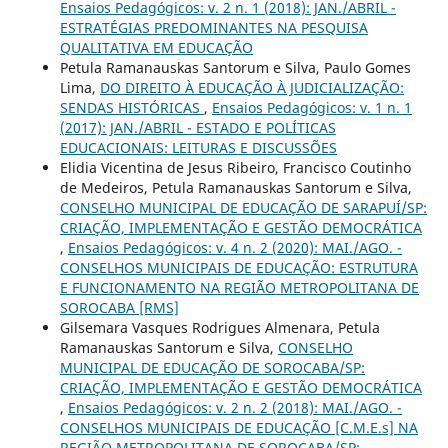
Ensaios Pedagógicos: v. 2 n. 1 (2018): JAN./ABRIL -
ESTRATÉGIAS PREDOMINANTES NA PESQUISA
QUALITATIVA EM EDUCAÇÃO
Petula Ramanauskas Santorum e Silva, Paulo Gomes
Lima,
DO DIREITO À EDUCAÇÃO À JUDICIALIZAÇÃO:
SENDAS HISTÓRICAS
,
Ensaios Pedagógicos: v. 1 n. 1
(2017): JAN./ABRIL - ESTADO E POLÍTICAS
EDUCACIONAIS: LEITURAS E DISCUSSÕES
Elidia Vicentina de Jesus Ribeiro, Francisco Coutinho
de Medeiros, Petula Ramanauskas Santorum e Silva,
CONSELHO MUNICIPAL DE EDUCAÇÃO DE SARAPUÍ/SP:
CRIAÇÃO, IMPLEMENTAÇÃO E GESTÃO DEMOCRÁTICA
,
Ensaios Pedagógicos: v. 4 n. 2 (2020): MAI./AGO. -
CONSELHOS MUNICIPAIS DE EDUCAÇÃO: ESTRUTURA
E FUNCIONAMENTO NA REGIÃO METROPOLITANA DE
SOROCABA [RMS]
Gilsemara Vasques Rodrigues Almenara, Petula
Ramanauskas Santorum e Silva,
CONSELHO
MUNICIPAL DE EDUCAÇÃO DE SOROCABA/SP:
CRIAÇÃO, IMPLEMENTAÇÃO E GESTÃO DEMOCRÁTICA
,
Ensaios Pedagógicos: v. 2 n. 2 (2018): MAI./AGO. -
CONSELHOS MUNICIPAIS DE EDUCAÇÃO [C.M.E.s] NA
REGIÃO METROPOLITANA DE SOROCABA/SP: