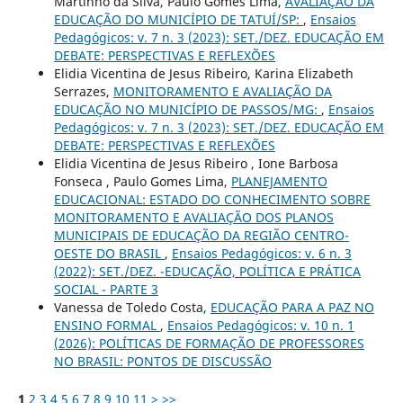
Martinho da Silva, Paulo Gomes Lima,
AVALIAÇÃO DA
EDUCAÇÃO DO MUNICÍPIO DE TATUÍ/SP:
,
Ensaios
Pedagógicos: v. 7 n. 3 (2023): SET./DEZ. EDUCAÇÃO EM
DEBATE: PERSPECTIVAS E REFLEXÕES
Elidia Vicentina de Jesus Ribeiro, Karina Elizabeth
Serrazes,
MONITORAMENTO E AVALIAÇÃO DA
EDUCAÇÃO NO MUNICÍPIO DE PASSOS/MG:
,
Ensaios
Pedagógicos: v. 7 n. 3 (2023): SET./DEZ. EDUCAÇÃO EM
DEBATE: PERSPECTIVAS E REFLEXÕES
Elidia Vicentina de Jesus Ribeiro , Ione Barbosa
Fonseca , Paulo Gomes Lima,
PLANEJAMENTO
EDUCACIONAL: ESTADO DO CONHECIMENTO SOBRE
MONITORAMENTO E AVALIAÇÃO DOS PLANOS
MUNICIPAIS DE EDUCAÇÃO DA REGIÃO CENTRO-
OESTE DO BRASIL
,
Ensaios Pedagógicos: v. 6 n. 3
(2022): SET./DEZ. -EDUCAÇÃO, POLÍTICA E PRÁTICA
SOCIAL - PARTE 3
Vanessa de Toledo Costa,
EDUCAÇÃO PARA A PAZ NO
ENSINO FORMAL
,
Ensaios Pedagógicos: v. 10 n. 1
(2026): POLÍTICAS DE FORMAÇÃO DE PROFESSORES
NO BRASIL: PONTOS DE DISCUSSÃO
1
2
3
4
5
6
7
8
9
10
11
>
>>