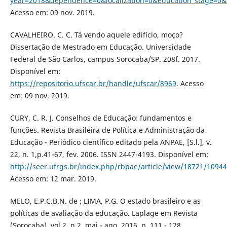
year=2018&dependence=0&localization=0&education_stage=0&
Acesso em: 09 nov. 2019.
CAVALHEIRO. C. C. Tá vendo aquele edifício, moço?
Dissertação de Mestrado em Educação. Universidade
Federal de São Carlos, campus Sorocaba/SP. 208f. 2017.
Disponível em:
https://repositorio.ufscar.br/handle/ufscar/8969
. Acesso
em: 09 nov. 2019.
CURY, C. R. J. Conselhos de Educação: fundamentos e
funções. Revista Brasileira de Política e Administração da
Educação - Periódico científico editado pela ANPAE, [S.l.], v.
22, n. 1,p.41-67, fev. 2006. ISSN 2447-4193. Disponível em:
http://seer.ufrgs.br/index.php/rbpae/article/view/18721/10944
Acesso em: 12 mar. 2019.
MELO, E.P.C.B.N. de ; LIMA, P.G. O estado brasileiro e as
políticas de avaliação da educação. Laplage em Revista
(Sorocaba), vol.2, n.2, mai.- ago. 2016, p. 111 - 128.