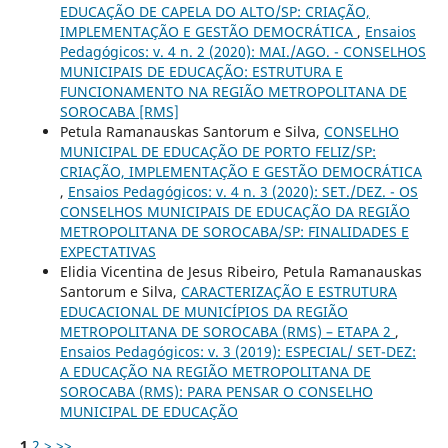
EDUCAÇÃO DE CAPELA DO ALTO/SP: CRIAÇÃO,
IMPLEMENTAÇÃO E GESTÃO DEMOCRÁTICA
,
Ensaios
Pedagógicos: v. 4 n. 2 (2020): MAI./AGO. - CONSELHOS
MUNICIPAIS DE EDUCAÇÃO: ESTRUTURA E
FUNCIONAMENTO NA REGIÃO METROPOLITANA DE
SOROCABA [RMS]
Petula Ramanauskas Santorum e Silva,
CONSELHO
MUNICIPAL DE EDUCAÇÃO DE PORTO FELIZ/SP:
CRIAÇÃO, IMPLEMENTAÇÃO E GESTÃO DEMOCRÁTICA
,
Ensaios Pedagógicos: v. 4 n. 3 (2020): SET./DEZ. - OS
CONSELHOS MUNICIPAIS DE EDUCAÇÃO DA REGIÃO
METROPOLITANA DE SOROCABA/SP: FINALIDADES E
EXPECTATIVAS
Elidia Vicentina de Jesus Ribeiro, Petula Ramanauskas
Santorum e Silva,
CARACTERIZAÇÃO E ESTRUTURA
EDUCACIONAL DE MUNICÍPIOS DA REGIÃO
METROPOLITANA DE SOROCABA (RMS) – ETAPA 2
,
Ensaios Pedagógicos: v. 3 (2019): ESPECIAL/ SET-DEZ:
A EDUCAÇÃO NA REGIÃO METROPOLITANA DE
SOROCABA (RMS): PARA PENSAR O CONSELHO
MUNICIPAL DE EDUCAÇÃO
1
2
>
>>