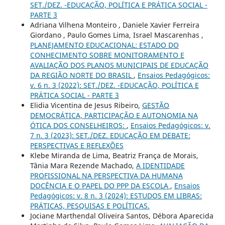
SET./DEZ. -EDUCAÇÃO, POLÍTICA E PRÁTICA SOCIAL -
PARTE 3
Adriana Vilhena Monteiro , Daniele Xavier Ferreira
Giordano , Paulo Gomes Lima, Israel Mascarenhas ,
PLANEJAMENTO EDUCACIONAL: ESTADO DO
CONHECIMENTO SOBRE MONITORAMENTO E
AVALIAÇÃO DOS PLANOS MUNICIPAIS DE EDUCAÇÃO
DA REGIÃO NORTE DO BRASIL
,
Ensaios Pedagógicos:
v. 6 n. 3 (2022): SET./DEZ. -EDUCAÇÃO, POLÍTICA E
PRÁTICA SOCIAL - PARTE 3
Elidia Vicentina de Jesus Ribeiro,
GESTÃO
DEMOCRÁTICA, PARTICIPAÇÃO E AUTONOMIA NA
ÓTICA DOS CONSELHEIROS:
,
Ensaios Pedagógicos: v.
7 n. 3 (2023): SET./DEZ. EDUCAÇÃO EM DEBATE:
PERSPECTIVAS E REFLEXÕES
Klebe Miranda de Lima, Beatriz França de Morais,
Tânia Mara Rezende Machado,
A IDENTIDADE
PROFISSIONAL NA PERSPECTIVA DA HUMANA
DOCÊNCIA E O PAPEL DO PPP DA ESCOLA
,
Ensaios
Pedagógicos: v. 8 n. 3 (2024): ESTUDOS EM LIBRAS:
PRÁTICAS, PESQUISAS E POLÍTICAS.
Jociane Marthendal Oliveira Santos, Débora Aparecida