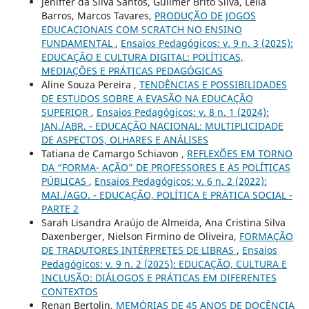
Jeniffer da Silva Santos, Guilmer Brito Silva, Leila
Barros, Marcos Tavares,
PRODUÇÃO DE JOGOS
EDUCACIONAIS COM SCRATCH NO ENSINO
FUNDAMENTAL
,
Ensaios Pedagógicos: v. 9 n. 3 (2025):
EDUCAÇÃO E CULTURA DIGITAL: POLÍTICAS,
MEDIAÇÕES E PRÁTICAS PEDAGÓGICAS
Aline Souza Pereira ,
TENDÊNCIAS E POSSIBILIDADES
DE ESTUDOS SOBRE A EVASÃO NA EDUCAÇÃO
SUPERIOR
,
Ensaios Pedagógicos: v. 8 n. 1 (2024):
JAN./ABR. - EDUCAÇÃO NACIONAL: MULTIPLICIDADE
DE ASPECTOS, OLHARES E ANÁLISES
Tatiana de Camargo Schiavon ,
REFLEXÕES EM TORNO
DA “FORMA- AÇÃO” DE PROFESSORES E AS POLÍTICAS
PÚBLICAS
,
Ensaios Pedagógicos: v. 6 n. 2 (2022):
MAI./AGO. - EDUCAÇÃO, POLÍTICA E PRÁTICA SOCIAL -
PARTE 2
Sarah Lisandra Araújo de Almeida, Ana Cristina Silva
Daxenberger, Nielson Firmino de Oliveira,
FORMAÇÃO
DE TRADUTORES INTÉRPRETES DE LIBRAS
,
Ensaios
Pedagógicos: v. 9 n. 2 (2025): EDUCAÇÃO, CULTURA E
INCLUSÃO: DIÁLOGOS E PRÁTICAS EM DIFERENTES
CONTEXTOS
Renan Bertolin,
MEMÓRIAS DE 45 ANOS DE DOCÊNCIA