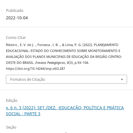
Publicado
2022-10-04
Como Citar
Ribeiro , E. V. de J. ., Fonseca , I. B. ., & Lima, P. G. (2022). PLANEJAMENTO
EDUCACIONAL: ESTADO DO CONHECIMENTO SOBRE MONITORAMENTO E
AVALIAÇÃO DOS PLANOS MUNICIPAIS DE EDUCAÇÃO DA REGIÃO CENTRO-
OESTE DO BRASIL.
Ensaios Pedagógicos
,
6
(3), p.93–104.
https://doi.org/10.14244/enp.v6i3.287
Fomatos de Citação
Edição
v. 6 n. 3 (2022): SET./DEZ. -EDUCAÇÃO, POLÍTICA E PRÁTICA
SOCIAL - PARTE 3
Seção