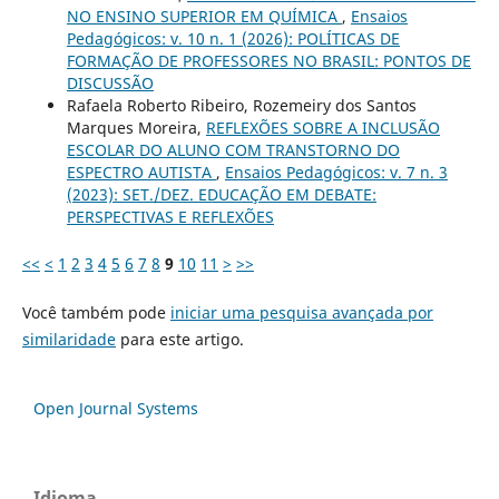
NO ENSINO SUPERIOR EM QUÍMICA
,
Ensaios
Pedagógicos: v. 10 n. 1 (2026): POLÍTICAS DE
FORMAÇÃO DE PROFESSORES NO BRASIL: PONTOS DE
DISCUSSÃO
Rafaela Roberto Ribeiro, Rozemeiry dos Santos
Marques Moreira,
REFLEXÕES SOBRE A INCLUSÃO
ESCOLAR DO ALUNO COM TRANSTORNO DO
ESPECTRO AUTISTA
,
Ensaios Pedagógicos: v. 7 n. 3
(2023): SET./DEZ. EDUCAÇÃO EM DEBATE:
PERSPECTIVAS E REFLEXÕES
<<
<
1
2
3
4
5
6
7
8
9
10
11
>
>>
Você também pode
iniciar uma pesquisa avançada por
similaridade
para este artigo.
Open Journal Systems
Idioma