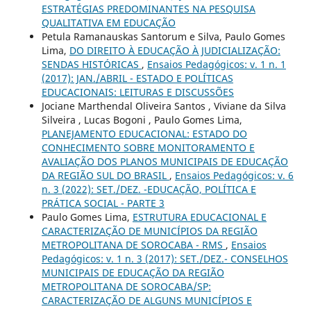
ESTRATÉGIAS PREDOMINANTES NA PESQUISA
QUALITATIVA EM EDUCAÇÃO
Petula Ramanauskas Santorum e Silva, Paulo Gomes
Lima,
DO DIREITO À EDUCAÇÃO À JUDICIALIZAÇÃO:
SENDAS HISTÓRICAS
,
Ensaios Pedagógicos: v. 1 n. 1
(2017): JAN./ABRIL - ESTADO E POLÍTICAS
EDUCACIONAIS: LEITURAS E DISCUSSÕES
Jociane Marthendal Oliveira Santos , Viviane da Silva
Silveira , Lucas Bogoni , Paulo Gomes Lima,
PLANEJAMENTO EDUCACIONAL: ESTADO DO
CONHECIMENTO SOBRE MONITORAMENTO E
AVALIAÇÃO DOS PLANOS MUNICIPAIS DE EDUCAÇÃO
DA REGIÃO SUL DO BRASIL
,
Ensaios Pedagógicos: v. 6
n. 3 (2022): SET./DEZ. -EDUCAÇÃO, POLÍTICA E
PRÁTICA SOCIAL - PARTE 3
Paulo Gomes Lima,
ESTRUTURA EDUCACIONAL E
CARACTERIZAÇÃO DE MUNICÍPIOS DA REGIÃO
METROPOLITANA DE SOROCABA - RMS
,
Ensaios
Pedagógicos: v. 1 n. 3 (2017): SET./DEZ.- CONSELHOS
MUNICIPAIS DE EDUCAÇÃO DA REGIÃO
METROPOLITANA DE SOROCABA/SP:
CARACTERIZAÇÃO DE ALGUNS MUNICÍPIOS E