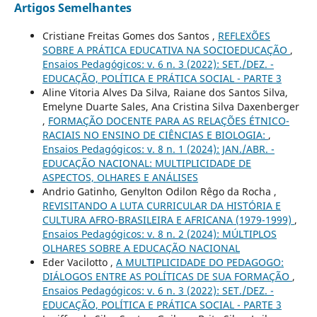
Artigos Semelhantes
Cristiane Freitas Gomes dos Santos ,
REFLEXÕES
SOBRE A PRÁTICA EDUCATIVA NA SOCIOEDUCAÇÃO
,
Ensaios Pedagógicos: v. 6 n. 3 (2022): SET./DEZ. -
EDUCAÇÃO, POLÍTICA E PRÁTICA SOCIAL - PARTE 3
Aline Vitoria Alves Da Silva, Raiane dos Santos Silva,
Emelyne Duarte Sales, Ana Cristina Silva Daxenberger
,
FORMAÇÃO DOCENTE PARA AS RELAÇÕES ÉTNICO-
RACIAIS NO ENSINO DE CIÊNCIAS E BIOLOGIA:
,
Ensaios Pedagógicos: v. 8 n. 1 (2024): JAN./ABR. -
EDUCAÇÃO NACIONAL: MULTIPLICIDADE DE
ASPECTOS, OLHARES E ANÁLISES
Andrio Gatinho, Genylton Odilon Rêgo da Rocha ,
REVISITANDO A LUTA CURRICULAR DA HISTÓRIA E
CULTURA AFRO-BRASILEIRA E AFRICANA (1979-1999)
,
Ensaios Pedagógicos: v. 8 n. 2 (2024): MÚLTIPLOS
OLHARES SOBRE A EDUCAÇÃO NACIONAL
Eder Vacilotto ,
A MULTIPLICIDADE DO PEDAGOGO:
DIÁLOGOS ENTRE AS POLÍTICAS DE SUA FORMAÇÃO
,
Ensaios Pedagógicos: v. 6 n. 3 (2022): SET./DEZ. -
EDUCAÇÃO, POLÍTICA E PRÁTICA SOCIAL - PARTE 3