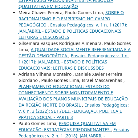
ESTRATÉGIAS PREDOMINANTES NA PESQUISA
QUALITATIVA EM EDUCAÇÃO
Meira Chaves Pereira, Paulo Gomes Lima,
SOBRE O
RACIONALISMO E O EMPIRISMO NO CAMPO
PEDAGÓGICO
,
Ensaios Pedagógicos: v. 1 n. 1 (2017):
JAN./ABRIL - ESTADO E POLÍTICAS EDUCACIONAIS:
LEITURAS E DISCUSSÕES
Gilsemara Vasques Rodrigues Almenara, Paulo Gomes
Lima,
A QUALIDADE SOCIALMENTE REFERENCIADA E A
GESTÃO DEMOCRÁTICA
,
Ensaios Pedagógicos: v. 1 n.
1 (2017): JAN./ABRIL - ESTADO E POLÍTICAS
EDUCACIONAIS: LEITURAS E DISCUSSÕES
Adriana Vilhena Monteiro , Daniele Xavier Ferreira
Giordano , Paulo Gomes Lima, Israel Mascarenhas ,
PLANEJAMENTO EDUCACIONAL: ESTADO DO
CONHECIMENTO SOBRE MONITORAMENTO E
AVALIAÇÃO DOS PLANOS MUNICIPAIS DE EDUCAÇÃO
DA REGIÃO NORTE DO BRASIL
,
Ensaios Pedagógicos:
v. 6 n. 3 (2022): SET./DEZ. -EDUCAÇÃO, POLÍTICA E
PRÁTICA SOCIAL - PARTE 3
Paulo Gomes Lima,
PESQUISA QUALITATIVA EM
EDUCAÇÃO: ESTRATÉGIAS PREDOMINANTES
,
Ensaios
Pedagógicos: v. 2 n. 1 (2018): JAN./ABRIL -