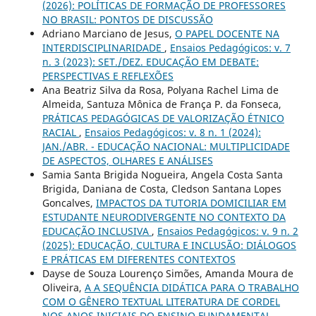
(2026): POLÍTICAS DE FORMAÇÃO DE PROFESSORES
NO BRASIL: PONTOS DE DISCUSSÃO
Adriano Marciano de Jesus,
O PAPEL DOCENTE NA
INTERDISCIPLINARIDADE
,
Ensaios Pedagógicos: v. 7
n. 3 (2023): SET./DEZ. EDUCAÇÃO EM DEBATE:
PERSPECTIVAS E REFLEXÕES
Ana Beatriz Silva da Rosa, Polyana Rachel Lima de
Almeida, Santuza Mônica de França P. da Fonseca,
PRÁTICAS PEDAGÓGICAS DE VALORIZAÇÃO ÉTNICO
RACIAL
,
Ensaios Pedagógicos: v. 8 n. 1 (2024):
JAN./ABR. - EDUCAÇÃO NACIONAL: MULTIPLICIDADE
DE ASPECTOS, OLHARES E ANÁLISES
Samia Santa Brigida Nogueira, Angela Costa Santa
Brigida, Daniana de Costa, Cledson Santana Lopes
Goncalves,
IMPACTOS DA TUTORIA DOMICILIAR EM
ESTUDANTE NEURODIVERGENTE NO CONTEXTO DA
EDUCAÇÃO INCLUSIVA
,
Ensaios Pedagógicos: v. 9 n. 2
(2025): EDUCAÇÃO, CULTURA E INCLUSÃO: DIÁLOGOS
E PRÁTICAS EM DIFERENTES CONTEXTOS
Dayse de Souza Lourenço Simões, Amanda Moura de
Oliveira,
A A SEQUÊNCIA DIDÁTICA PARA O TRABALHO
COM O GÊNERO TEXTUAL LITERATURA DE CORDEL
NOS ANOS INICIAIS DO ENSINO FUNDAMENTAL
,