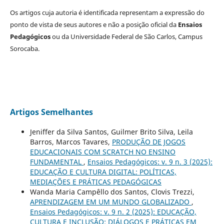
Os artigos cuja autoria é identificada representam a expressão do
ponto de vista de seus autores e não a posição oficial da
Ensaios
Pedagógicos
ou da Universidade Federal de São Carlos, Campus
Sorocaba.
Artigos Semelhantes
Jeniffer da Silva Santos, Guilmer Brito Silva, Leila
Barros, Marcos Tavares,
PRODUÇÃO DE JOGOS
EDUCACIONAIS COM SCRATCH NO ENSINO
FUNDAMENTAL
,
Ensaios Pedagógicos: v. 9 n. 3 (2025):
EDUCAÇÃO E CULTURA DIGITAL: POLÍTICAS,
MEDIAÇÕES E PRÁTICAS PEDAGÓGICAS
Wanda Maria Campêllo dos Santos, Clovis Trezzi,
APRENDIZAGEM EM UM MUNDO GLOBALIZADO
,
Ensaios Pedagógicos: v. 9 n. 2 (2025): EDUCAÇÃO,
CULTURA E INCLUSÃO: DIÁLOGOS E PRÁTICAS EM