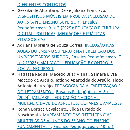
DIFERENTES CONTEXTOS
Gessika de Alcântara, Deise Juliana Francisco,
DISPOSITIVOS MÓVEIS EM PROL DA INCLUSÃO DO
AUTISTA NO ENSINO SUPERIOR
,
Ensaios
Pedagógicos: v. 9 n. 3 (2025): EDUCAÇÃO E CULTURA
DIGITAL: POLÍTICAS, MEDIAÇÕES E PRÁTICAS
PEDAGÓGICAS
Adriana Moreira de Souza Corrêa,
INCLUSÃO NAS
AULAS DO ENSINO SUPERIOR NA PERCEPÇÃO DOS
UNIVERSITÁRIOS SURDOS
,
Ensaios Pedagógicos: v. 7
n. 2 (2023): MAI./AGO. - EDUCAÇÃO E CONTROLE
SOCIAL NO BRASIL
Hadassa Raquel Macedo Bilac Viana , Samara Elyza
Macedo de Araújo, Tatiane Aparecida de Araújo, Tiago
Antonio de Araújo,
PEDAGOGIA DA ALFABETIZAÇÃO E
DO LETRAMENTO:
,
Ensaios Pedagógicos: v. 8 n. 1
(2024): JAN./ABR. - EDUCAÇÃO NACIONAL:
MULTIPLICIDADE DE ASPECTOS, OLHARES E ANÁLISES
Ronan Borges Cavalcante, Élida Furtado do
Nascimento,
MAPEAMENTO DAS INTELIGÊNCIAS
MÚLTIPLAS DE ALUNOS DO 5º ANO DO ENSINO
FUNDAMENTAL I
,
Ensaios Pedagógicos: v. 10 n. 1