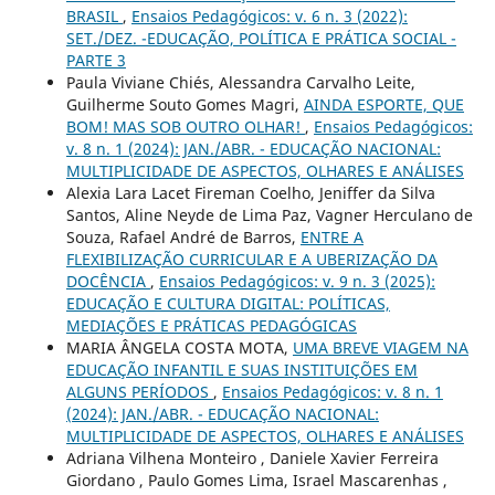
BRASIL
,
Ensaios Pedagógicos: v. 6 n. 3 (2022):
SET./DEZ. -EDUCAÇÃO, POLÍTICA E PRÁTICA SOCIAL -
PARTE 3
Paula Viviane Chiés, Alessandra Carvalho Leite,
Guilherme Souto Gomes Magri,
AINDA ESPORTE, QUE
BOM! MAS SOB OUTRO OLHAR!
,
Ensaios Pedagógicos:
v. 8 n. 1 (2024): JAN./ABR. - EDUCAÇÃO NACIONAL:
MULTIPLICIDADE DE ASPECTOS, OLHARES E ANÁLISES
Alexia Lara Lacet Fireman Coelho, Jeniffer da Silva
Santos, Aline Neyde de Lima Paz, Vagner Herculano de
Souza, Rafael André de Barros,
ENTRE A
FLEXIBILIZAÇÃO CURRICULAR E A UBERIZAÇÃO DA
DOCÊNCIA
,
Ensaios Pedagógicos: v. 9 n. 3 (2025):
EDUCAÇÃO E CULTURA DIGITAL: POLÍTICAS,
MEDIAÇÕES E PRÁTICAS PEDAGÓGICAS
MARIA ÂNGELA COSTA MOTA,
UMA BREVE VIAGEM NA
EDUCAÇÃO INFANTIL E SUAS INSTITUIÇÕES EM
ALGUNS PERÍODOS
,
Ensaios Pedagógicos: v. 8 n. 1
(2024): JAN./ABR. - EDUCAÇÃO NACIONAL:
MULTIPLICIDADE DE ASPECTOS, OLHARES E ANÁLISES
Adriana Vilhena Monteiro , Daniele Xavier Ferreira
Giordano , Paulo Gomes Lima, Israel Mascarenhas ,