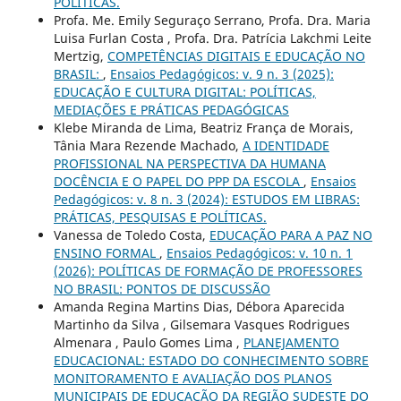
POLÍTICAS.
Profa. Me. Emily Seguraço Serrano, Profa. Dra. Maria
Luisa Furlan Costa , Profa. Dra. Patrícia Lakchmi Leite
Mertzig,
COMPETÊNCIAS DIGITAIS E EDUCAÇÃO NO
BRASIL:
,
Ensaios Pedagógicos: v. 9 n. 3 (2025):
EDUCAÇÃO E CULTURA DIGITAL: POLÍTICAS,
MEDIAÇÕES E PRÁTICAS PEDAGÓGICAS
Klebe Miranda de Lima, Beatriz França de Morais,
Tânia Mara Rezende Machado,
A IDENTIDADE
PROFISSIONAL NA PERSPECTIVA DA HUMANA
DOCÊNCIA E O PAPEL DO PPP DA ESCOLA
,
Ensaios
Pedagógicos: v. 8 n. 3 (2024): ESTUDOS EM LIBRAS:
PRÁTICAS, PESQUISAS E POLÍTICAS.
Vanessa de Toledo Costa,
EDUCAÇÃO PARA A PAZ NO
ENSINO FORMAL
,
Ensaios Pedagógicos: v. 10 n. 1
(2026): POLÍTICAS DE FORMAÇÃO DE PROFESSORES
NO BRASIL: PONTOS DE DISCUSSÃO
Amanda Regina Martins Dias, Débora Aparecida
Martinho da Silva , Gilsemara Vasques Rodrigues
Almenara , Paulo Gomes Lima ,
PLANEJAMENTO
EDUCACIONAL: ESTADO DO CONHECIMENTO SOBRE
MONITORAMENTO E AVALIAÇÃO DOS PLANOS
MUNICIPAIS DE EDUCAÇÃO DA REGIÃO SUDESTE DO