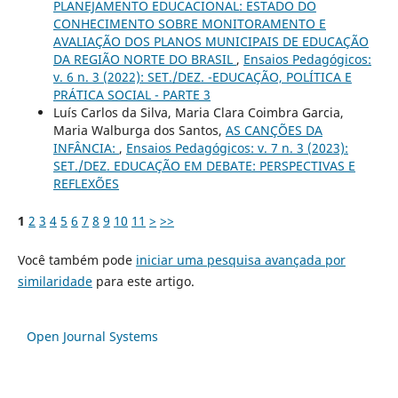
PLANEJAMENTO EDUCACIONAL: ESTADO DO
CONHECIMENTO SOBRE MONITORAMENTO E
AVALIAÇÃO DOS PLANOS MUNICIPAIS DE EDUCAÇÃO
DA REGIÃO NORTE DO BRASIL
,
Ensaios Pedagógicos:
v. 6 n. 3 (2022): SET./DEZ. -EDUCAÇÃO, POLÍTICA E
PRÁTICA SOCIAL - PARTE 3
Luís Carlos da Silva, Maria Clara Coimbra Garcia,
Maria Walburga dos Santos,
AS CANÇÕES DA
INFÂNCIA:
,
Ensaios Pedagógicos: v. 7 n. 3 (2023):
SET./DEZ. EDUCAÇÃO EM DEBATE: PERSPECTIVAS E
REFLEXÕES
1
2
3
4
5
6
7
8
9
10
11
>
>>
Você também pode
iniciar uma pesquisa avançada por
similaridade
para este artigo.
Open Journal Systems