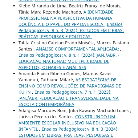
Klebe Miranda de Lima, Beatriz França de Morais,
Tânia Mara Rezende Machado,
A IDENTIDADE
PROFISSIONAL NA PERSPECTIVA DA HUMANA
DOCÊNCIA E O PAPEL DO PPP DA ESCOLA
,
Ensaios
Pedagógicos: v. 8 n. 3 (2024): ESTUDOS EM LIBRAS:
PRÁTICAS, PESQUISAS E POLÍTICAS.
Talita Cristina Catelan Prado Moisés , Marcos Pastana
Santos ,
ANÁLISE COMPORTAMENTAL APLICADA:
,
Ensaios Pedagógicos: v. 8 n. 1 (2024): JAN./ABR. -
EDUCAÇÃO NACIONAL: MULTIPLICIDADE DE
ASPECTOS, OLHARES E ANÁLISES
Amanda Eloisa Ribeiro Gomes, Mateus Xavier
Yamaguti, Tathiane Milaré,
AS ESTRATÉGIAS DE
ENSINO COMO REVOLUÇÕES DE PARADIGMAS DE
KUHN
,
Ensaios Pedagógicos: v. 7 n. 1 (2023):
JAN./ABR. -EDUCAÇÃO E TRANSVERSALIDADE NA
ESCOLA CONTEMPORÂNEA
Adalgisa Marques Boni, Julia Kawany Machado Lopes ,
Larissa Pereira dos Santos,
CONSTRUINDO UM
AMBIENTE ESCOLAR INCLUSIVO NA EDUCAÇÃO
INFANTIL
,
Ensaios Pedagógicos: v. 8 n. 3 (2024):
ESTUDOS EM LIBRAS: PRÁTICAS, PESQUISAS E