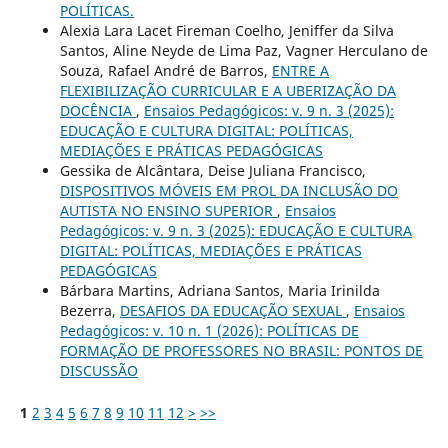
POLÍTICAS.
Alexia Lara Lacet Fireman Coelho, Jeniffer da Silva
Santos, Aline Neyde de Lima Paz, Vagner Herculano de
Souza, Rafael André de Barros,
ENTRE A
FLEXIBILIZAÇÃO CURRICULAR E A UBERIZAÇÃO DA
DOCÊNCIA
,
Ensaios Pedagógicos: v. 9 n. 3 (2025):
EDUCAÇÃO E CULTURA DIGITAL: POLÍTICAS,
MEDIAÇÕES E PRÁTICAS PEDAGÓGICAS
Gessika de Alcântara, Deise Juliana Francisco,
DISPOSITIVOS MÓVEIS EM PROL DA INCLUSÃO DO
AUTISTA NO ENSINO SUPERIOR
,
Ensaios
Pedagógicos: v. 9 n. 3 (2025): EDUCAÇÃO E CULTURA
DIGITAL: POLÍTICAS, MEDIAÇÕES E PRÁTICAS
PEDAGÓGICAS
Bárbara Martins, Adriana Santos, Maria Irinilda
Bezerra,
DESAFIOS DA EDUCAÇÃO SEXUAL
,
Ensaios
Pedagógicos: v. 10 n. 1 (2026): POLÍTICAS DE
FORMAÇÃO DE PROFESSORES NO BRASIL: PONTOS DE
DISCUSSÃO
1
2
3
4
5
6
7
8
9
10
11
12
>
>>