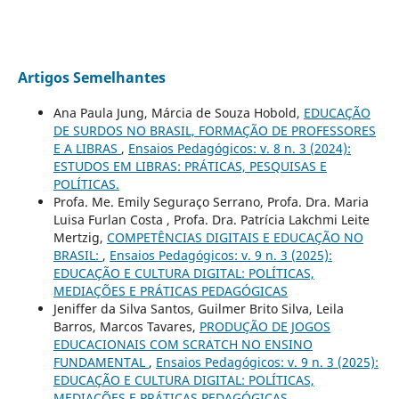
Artigos Semelhantes
Ana Paula Jung, Márcia de Souza Hobold,
EDUCAÇÃO
DE SURDOS NO BRASIL, FORMAÇÃO DE PROFESSORES
E A LIBRAS
,
Ensaios Pedagógicos: v. 8 n. 3 (2024):
ESTUDOS EM LIBRAS: PRÁTICAS, PESQUISAS E
POLÍTICAS.
Profa. Me. Emily Seguraço Serrano, Profa. Dra. Maria
Luisa Furlan Costa , Profa. Dra. Patrícia Lakchmi Leite
Mertzig,
COMPETÊNCIAS DIGITAIS E EDUCAÇÃO NO
BRASIL:
,
Ensaios Pedagógicos: v. 9 n. 3 (2025):
EDUCAÇÃO E CULTURA DIGITAL: POLÍTICAS,
MEDIAÇÕES E PRÁTICAS PEDAGÓGICAS
Jeniffer da Silva Santos, Guilmer Brito Silva, Leila
Barros, Marcos Tavares,
PRODUÇÃO DE JOGOS
EDUCACIONAIS COM SCRATCH NO ENSINO
FUNDAMENTAL
,
Ensaios Pedagógicos: v. 9 n. 3 (2025):
EDUCAÇÃO E CULTURA DIGITAL: POLÍTICAS,
MEDIAÇÕES E PRÁTICAS PEDAGÓGICAS