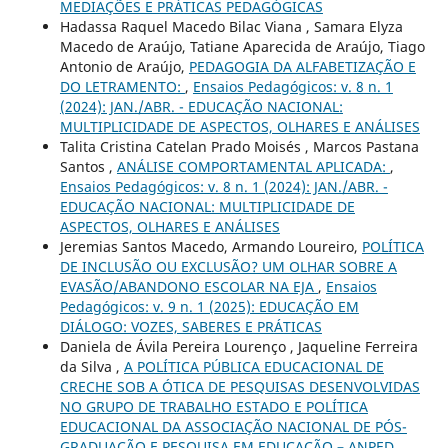
MEDIAÇÕES E PRÁTICAS PEDAGÓGICAS
Hadassa Raquel Macedo Bilac Viana , Samara Elyza
Macedo de Araújo, Tatiane Aparecida de Araújo, Tiago
Antonio de Araújo,
PEDAGOGIA DA ALFABETIZAÇÃO E
DO LETRAMENTO:
,
Ensaios Pedagógicos: v. 8 n. 1
(2024): JAN./ABR. - EDUCAÇÃO NACIONAL:
MULTIPLICIDADE DE ASPECTOS, OLHARES E ANÁLISES
Talita Cristina Catelan Prado Moisés , Marcos Pastana
Santos ,
ANÁLISE COMPORTAMENTAL APLICADA:
,
Ensaios Pedagógicos: v. 8 n. 1 (2024): JAN./ABR. -
EDUCAÇÃO NACIONAL: MULTIPLICIDADE DE
ASPECTOS, OLHARES E ANÁLISES
Jeremias Santos Macedo, Armando Loureiro,
POLÍTICA
DE INCLUSÃO OU EXCLUSÃO? UM OLHAR SOBRE A
EVASÃO/ABANDONO ESCOLAR NA EJA
,
Ensaios
Pedagógicos: v. 9 n. 1 (2025): EDUCAÇÃO EM
DIÁLOGO: VOZES, SABERES E PRÁTICAS
Daniela de Ávila Pereira Lourenço , Jaqueline Ferreira
da Silva ,
A POLÍTICA PÚBLICA EDUCACIONAL DE
CRECHE SOB A ÓTICA DE PESQUISAS DESENVOLVIDAS
NO GRUPO DE TRABALHO ESTADO E POLÍTICA
EDUCACIONAL DA ASSOCIAÇÃO NACIONAL DE PÓS-
GRADUAÇÃO E PESQUISA EM EDUCAÇÃO – ANPED
,