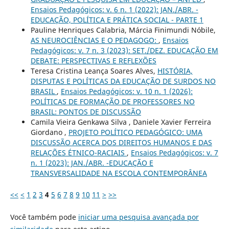
Ensaios Pedagógicos: v. 6 n. 1 (2022): JAN./ABR. -
EDUCAÇÃO, POLÍTICA E PRÁTICA SOCIAL - PARTE 1
Pauline Henriques Calabria, Márcia Finimundi Nóbile,
AS NEUROCIÊNCIAS E O PEDAGOGO:
,
Ensaios
Pedagógicos: v. 7 n. 3 (2023): SET./DEZ. EDUCAÇÃO EM
DEBATE: PERSPECTIVAS E REFLEXÕES
Teresa Cristina Leança Soares Alves,
HISTÓRIA,
DISPUTAS E POLÍTICAS DA EDUCAÇÃO DE SURDOS NO
BRASIL
,
Ensaios Pedagógicos: v. 10 n. 1 (2026):
POLÍTICAS DE FORMAÇÃO DE PROFESSORES NO
BRASIL: PONTOS DE DISCUSSÃO
Camila Vieira Genkawa Silva , Daniele Xavier Ferreira
Giordano ,
PROJETO POLÍTICO PEDAGÓGICO: UMA
DISCUSSÃO ACERCA DOS DIREITOS HUMANOS E DAS
RELAÇÕES ÉTNICO-RACIAIS
,
Ensaios Pedagógicos: v. 7
n. 1 (2023): JAN./ABR. -EDUCAÇÃO E
TRANSVERSALIDADE NA ESCOLA CONTEMPORÂNEA
<<
<
1
2
3
4
5
6
7
8
9
10
11
>
>>
Você também pode
iniciar uma pesquisa avançada por