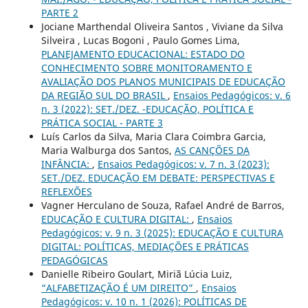
PARTE 2
Jociane Marthendal Oliveira Santos , Viviane da Silva
Silveira , Lucas Bogoni , Paulo Gomes Lima,
PLANEJAMENTO EDUCACIONAL: ESTADO DO
CONHECIMENTO SOBRE MONITORAMENTO E
AVALIAÇÃO DOS PLANOS MUNICIPAIS DE EDUCAÇÃO
DA REGIÃO SUL DO BRASIL
,
Ensaios Pedagógicos: v. 6
n. 3 (2022): SET./DEZ. -EDUCAÇÃO, POLÍTICA E
PRÁTICA SOCIAL - PARTE 3
Luís Carlos da Silva, Maria Clara Coimbra Garcia,
Maria Walburga dos Santos,
AS CANÇÕES DA
INFÂNCIA:
,
Ensaios Pedagógicos: v. 7 n. 3 (2023):
SET./DEZ. EDUCAÇÃO EM DEBATE: PERSPECTIVAS E
REFLEXÕES
Vagner Herculano de Souza, Rafael André de Barros,
EDUCAÇÃO E CULTURA DIGITAL:
,
Ensaios
Pedagógicos: v. 9 n. 3 (2025): EDUCAÇÃO E CULTURA
DIGITAL: POLÍTICAS, MEDIAÇÕES E PRÁTICAS
PEDAGÓGICAS
Danielle Ribeiro Goulart, Miriã Lúcia Luiz,
“ALFABETIZAÇÃO É UM DIREITO”
,
Ensaios
Pedagógicos: v. 10 n. 1 (2026): POLÍTICAS DE