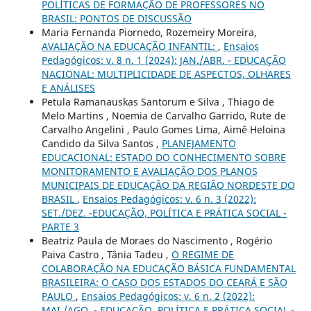
POLÍTICAS DE FORMAÇÃO DE PROFESSORES NO
BRASIL: PONTOS DE DISCUSSÃO
Maria Fernanda Piornedo, Rozemeiry Moreira,
AVALIAÇÃO NA EDUCAÇÃO INFANTIL:
,
Ensaios
Pedagógicos: v. 8 n. 1 (2024): JAN./ABR. - EDUCAÇÃO
NACIONAL: MULTIPLICIDADE DE ASPECTOS, OLHARES
E ANÁLISES
Petula Ramanauskas Santorum e Silva , Thiago de
Melo Martins , Noemia de Carvalho Garrido, Rute de
Carvalho Angelini , Paulo Gomes Lima, Aimê Heloina
Candido da Silva Santos ,
PLANEJAMENTO
EDUCACIONAL: ESTADO DO CONHECIMENTO SOBRE
MONITORAMENTO E AVALIAÇÃO DOS PLANOS
MUNICIPAIS DE EDUCAÇÃO DA REGIÃO NORDESTE DO
BRASIL
,
Ensaios Pedagógicos: v. 6 n. 3 (2022):
SET./DEZ. -EDUCAÇÃO, POLÍTICA E PRÁTICA SOCIAL -
PARTE 3
Beatriz Paula de Moraes do Nascimento , Rogério
Paiva Castro , Tânia Tadeu ,
O REGIME DE
COLABORAÇÃO NA EDUCAÇÃO BÁSICA FUNDAMENTAL
BRASILEIRA: O CASO DOS ESTADOS DO CEARÁ E SÃO
PAULO
,
Ensaios Pedagógicos: v. 6 n. 2 (2022):
MAI./AGO. - EDUCAÇÃO, POLÍTICA E PRÁTICA SOCIAL -