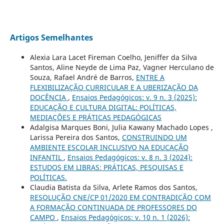
Artigos Semelhantes
Alexia Lara Lacet Fireman Coelho, Jeniffer da Silva
Santos, Aline Neyde de Lima Paz, Vagner Herculano de
Souza, Rafael André de Barros,
ENTRE A
FLEXIBILIZAÇÃO CURRICULAR E A UBERIZAÇÃO DA
DOCÊNCIA
,
Ensaios Pedagógicos: v. 9 n. 3 (2025):
EDUCAÇÃO E CULTURA DIGITAL: POLÍTICAS,
MEDIAÇÕES E PRÁTICAS PEDAGÓGICAS
Adalgisa Marques Boni, Julia Kawany Machado Lopes ,
Larissa Pereira dos Santos,
CONSTRUINDO UM
AMBIENTE ESCOLAR INCLUSIVO NA EDUCAÇÃO
INFANTIL
,
Ensaios Pedagógicos: v. 8 n. 3 (2024):
ESTUDOS EM LIBRAS: PRÁTICAS, PESQUISAS E
POLÍTICAS.
Claudia Batista da Silva, Arlete Ramos dos Santos,
RESOLUÇÃO CNE/CP 01/2020 EM CONTRADIÇÃO COM
A FORMAÇÃO CONTINUADA DE PROFESSORES DO
CAMPO
,
Ensaios Pedagógicos: v. 10 n. 1 (2026):