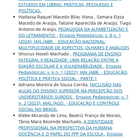
ESTUDOS EM LIBRAS: PRÁTICAS, PESQUISAS E
POLÍTICAS.
Hadassa Raquel Macedo Bilac Viana , Samara Elyza
Macedo de Araújo, Tatiane Aparecida de Araújo, Tiago
Antonio de Araújo,
PEDAGOGIA DA ALFABETIZAÇÃO E
DO LETRAMENTO:
,
Ensaios Pedagógicos: v. 8 n. 1
(2024): JAN./ABR. - EDUCAÇÃO NACIONAL:
MULTIPLICIDADE DE ASPECTOS, OLHARES E ANÁLISES
Vinicius Noveli Machado ,
PROGRAMA DE ENSINO
INTEGRAL X REALIDADE: UMA RELAÇÃO ENTRE A
EVASÃO ESCOLAR E A VULNERABILIDADE
,
Ensaios
Pedagógicos: v. 6 n. 1 (2022): JAN./ABR. - EDUCAÇÃO,
POLÍTICA E PRÁTICA SOCIAL - PARTE 1
Adriana Moreira de Souza Corrêa,
INCLUSÃO NAS
AULAS DO ENSINO SUPERIOR NA PERCEPÇÃO DOS
UNIVERSITÁRIOS SURDOS
,
Ensaios Pedagógicos: v. 7
n. 2 (2023): MAI./AGO. - EDUCAÇÃO E CONTROLE
SOCIAL NO BRASIL
Klebe Miranda de Lima, Beatriz França de Morais,
Tânia Mara Rezende Machado,
A IDENTIDADE
PROFISSIONAL NA PERSPECTIVA DA HUMANA
DOCÊNCIA E O PAPEL DO PPP DA ESCOLA
,
Ensaios