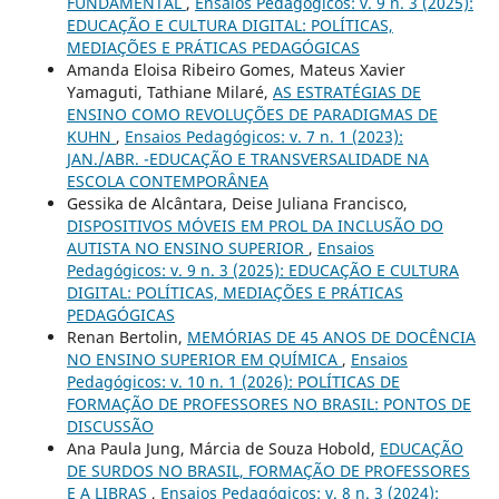
FUNDAMENTAL
,
Ensaios Pedagógicos: v. 9 n. 3 (2025):
EDUCAÇÃO E CULTURA DIGITAL: POLÍTICAS,
MEDIAÇÕES E PRÁTICAS PEDAGÓGICAS
Amanda Eloisa Ribeiro Gomes, Mateus Xavier
Yamaguti, Tathiane Milaré,
AS ESTRATÉGIAS DE
ENSINO COMO REVOLUÇÕES DE PARADIGMAS DE
KUHN
,
Ensaios Pedagógicos: v. 7 n. 1 (2023):
JAN./ABR. -EDUCAÇÃO E TRANSVERSALIDADE NA
ESCOLA CONTEMPORÂNEA
Gessika de Alcântara, Deise Juliana Francisco,
DISPOSITIVOS MÓVEIS EM PROL DA INCLUSÃO DO
AUTISTA NO ENSINO SUPERIOR
,
Ensaios
Pedagógicos: v. 9 n. 3 (2025): EDUCAÇÃO E CULTURA
DIGITAL: POLÍTICAS, MEDIAÇÕES E PRÁTICAS
PEDAGÓGICAS
Renan Bertolin,
MEMÓRIAS DE 45 ANOS DE DOCÊNCIA
NO ENSINO SUPERIOR EM QUÍMICA
,
Ensaios
Pedagógicos: v. 10 n. 1 (2026): POLÍTICAS DE
FORMAÇÃO DE PROFESSORES NO BRASIL: PONTOS DE
DISCUSSÃO
Ana Paula Jung, Márcia de Souza Hobold,
EDUCAÇÃO
DE SURDOS NO BRASIL, FORMAÇÃO DE PROFESSORES
E A LIBRAS
,
Ensaios Pedagógicos: v. 8 n. 3 (2024):