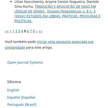
Lilian Nascimento, Arayne Santos Nogueira, Daniele
Silva Rocha,
TRADUÇÃO E APLICAÇÃO DE JOGO EM
LÍNGUA DE SINAIS
,
Ensaios Pedagógicos: v. 8 n. 3
(2024): ESTUDOS EM LIBRAS: PRÁTICAS, PESQUISAS E
POLÍTICAS.
<<
<
1
2
3
4
5
6
7
8
>
>>
Você também pode
iniciar uma pesquisa avançada por
similaridade
para este artigo.
Open Journal Systems
Idioma
English
Español (España)
Português (Brasil)