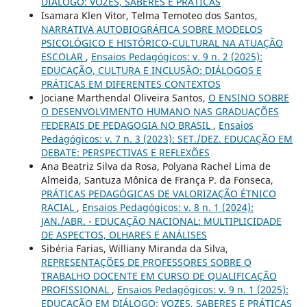
DIÁLOGO: VOZES, SABERES E PRÁTICAS
Isamara Klen Vitor, Telma Temoteo dos Santos,
NARRATIVA AUTOBIOGRÁFICA SOBRE MODELOS
PSICOLÓGICO E HISTÓRICO-CULTURAL NA ATUAÇÃO
ESCOLAR
,
Ensaios Pedagógicos: v. 9 n. 2 (2025):
EDUCAÇÃO, CULTURA E INCLUSÃO: DIÁLOGOS E
PRÁTICAS EM DIFERENTES CONTEXTOS
Jociane Marthendal Oliveira Santos,
O ENSINO SOBRE
O DESENVOLVIMENTO HUMANO NAS GRADUAÇÕES
FEDERAIS DE PEDAGOGIA NO BRASIL
,
Ensaios
Pedagógicos: v. 7 n. 3 (2023): SET./DEZ. EDUCAÇÃO EM
DEBATE: PERSPECTIVAS E REFLEXÕES
Ana Beatriz Silva da Rosa, Polyana Rachel Lima de
Almeida, Santuza Mônica de França P. da Fonseca,
PRÁTICAS PEDAGÓGICAS DE VALORIZAÇÃO ÉTNICO
RACIAL
,
Ensaios Pedagógicos: v. 8 n. 1 (2024):
JAN./ABR. - EDUCAÇÃO NACIONAL: MULTIPLICIDADE
DE ASPECTOS, OLHARES E ANÁLISES
Sibéria Farias, Williany Miranda da Silva,
REPRESENTAÇÕES DE PROFESSORES SOBRE O
TRABALHO DOCENTE EM CURSO DE QUALIFICAÇÃO
PROFISSIONAL
,
Ensaios Pedagógicos: v. 9 n. 1 (2025):
EDUCAÇÃO EM DIÁLOGO: VOZES, SABERES E PRÁTICAS