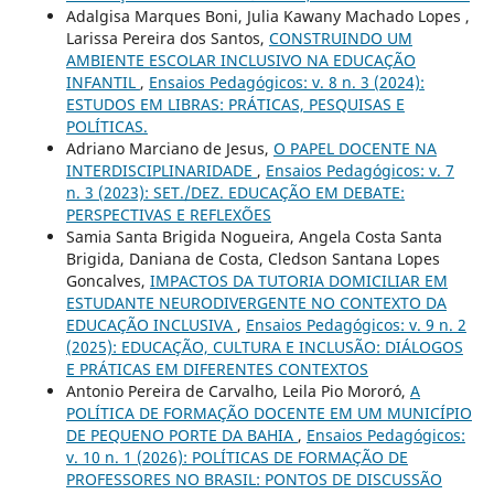
Adalgisa Marques Boni, Julia Kawany Machado Lopes ,
Larissa Pereira dos Santos,
CONSTRUINDO UM
AMBIENTE ESCOLAR INCLUSIVO NA EDUCAÇÃO
INFANTIL
,
Ensaios Pedagógicos: v. 8 n. 3 (2024):
ESTUDOS EM LIBRAS: PRÁTICAS, PESQUISAS E
POLÍTICAS.
Adriano Marciano de Jesus,
O PAPEL DOCENTE NA
INTERDISCIPLINARIDADE
,
Ensaios Pedagógicos: v. 7
n. 3 (2023): SET./DEZ. EDUCAÇÃO EM DEBATE:
PERSPECTIVAS E REFLEXÕES
Samia Santa Brigida Nogueira, Angela Costa Santa
Brigida, Daniana de Costa, Cledson Santana Lopes
Goncalves,
IMPACTOS DA TUTORIA DOMICILIAR EM
ESTUDANTE NEURODIVERGENTE NO CONTEXTO DA
EDUCAÇÃO INCLUSIVA
,
Ensaios Pedagógicos: v. 9 n. 2
(2025): EDUCAÇÃO, CULTURA E INCLUSÃO: DIÁLOGOS
E PRÁTICAS EM DIFERENTES CONTEXTOS
Antonio Pereira de Carvalho, Leila Pio Mororó,
A
POLÍTICA DE FORMAÇÃO DOCENTE EM UM MUNICÍPIO
DE PEQUENO PORTE DA BAHIA
,
Ensaios Pedagógicos:
v. 10 n. 1 (2026): POLÍTICAS DE FORMAÇÃO DE
PROFESSORES NO BRASIL: PONTOS DE DISCUSSÃO