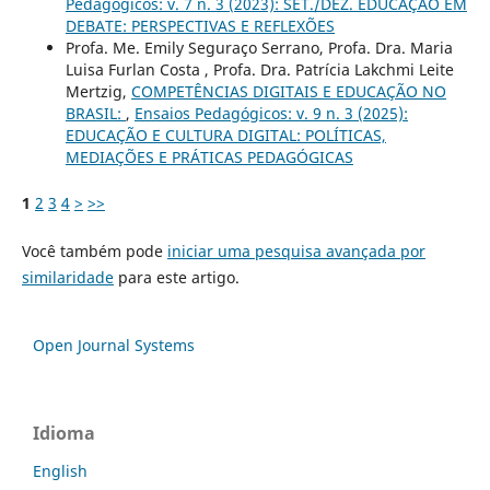
Pedagógicos: v. 7 n. 3 (2023): SET./DEZ. EDUCAÇÃO EM
DEBATE: PERSPECTIVAS E REFLEXÕES
Profa. Me. Emily Seguraço Serrano, Profa. Dra. Maria
Luisa Furlan Costa , Profa. Dra. Patrícia Lakchmi Leite
Mertzig,
COMPETÊNCIAS DIGITAIS E EDUCAÇÃO NO
BRASIL:
,
Ensaios Pedagógicos: v. 9 n. 3 (2025):
EDUCAÇÃO E CULTURA DIGITAL: POLÍTICAS,
MEDIAÇÕES E PRÁTICAS PEDAGÓGICAS
1
2
3
4
>
>>
Você também pode
iniciar uma pesquisa avançada por
similaridade
para este artigo.
Open Journal Systems
Idioma
English