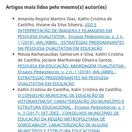
Artigos mais lidos pelo mesmo(s) autor(es)
Amanda Regina Martins Dias, Katlin Cristina de
Castilho, Viviane da Silva Silveira,
USO E
INTERPRETAÇÃO DE IMAGENS E FILMAGENS EM
PESQUISA QUALITATIVA
,
Ensaios Pedagógicos: v. 2 n.
1 (2018): JAN./ABRIL - ESTRATÉGIAS PREDOMINANTES
NA PESQUISA QUALITATIVA EM EDUCAÇÃO
Petula Ramanauskas Santorum e Silva, Katlin Cristina
de Castilho, Jociane Marthendal Oliveira Santos,
PESQUISA EM EDUCAÇÃO: ABORDAGEM QUALITATIVA
,
Ensaios Pedagógicos: v. 2 n. 1 (2018): JAN./ABRIL -
ESTRATÉGIAS PREDOMINANTES NA PESQUISA
QUALITATIVA EM EDUCAÇÃO
Katlin Cristina de Castilho, Kalin Cristina de Castilho,
O CONSELHO MUNICIPAL DE EDUCAÇÃO DE
VOTORANTIM/SP: CARACTERIZAÇÃO DO MUNICÍPIO E
ESTRUTURA EDUCACIONAL
,
Ensaios Pedagógicos: v. 1
n. 3 (2017): SET./DEZ.- CONSELHOS MUNICIPAIS DE
EDUCAÇÃO DA REGIÃO METROPOLITANA DE
SOROCABA/SP: CARACTERIZAÇÃO DE ALGUNS
MUNICÍPIOS E ESTRUTURA EDUCACIONAL