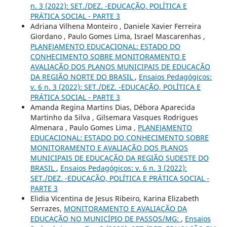
n. 3 (2022): SET./DEZ. -EDUCAÇÃO, POLÍTICA E
PRÁTICA SOCIAL - PARTE 3
Adriana Vilhena Monteiro , Daniele Xavier Ferreira
Giordano , Paulo Gomes Lima, Israel Mascarenhas ,
PLANEJAMENTO EDUCACIONAL: ESTADO DO
CONHECIMENTO SOBRE MONITORAMENTO E
AVALIAÇÃO DOS PLANOS MUNICIPAIS DE EDUCAÇÃO
DA REGIÃO NORTE DO BRASIL
,
Ensaios Pedagógicos:
v. 6 n. 3 (2022): SET./DEZ. -EDUCAÇÃO, POLÍTICA E
PRÁTICA SOCIAL - PARTE 3
Amanda Regina Martins Dias, Débora Aparecida
Martinho da Silva , Gilsemara Vasques Rodrigues
Almenara , Paulo Gomes Lima ,
PLANEJAMENTO
EDUCACIONAL: ESTADO DO CONHECIMENTO SOBRE
MONITORAMENTO E AVALIAÇÃO DOS PLANOS
MUNICIPAIS DE EDUCAÇÃO DA REGIÃO SUDESTE DO
BRASIL
,
Ensaios Pedagógicos: v. 6 n. 3 (2022):
SET./DEZ. -EDUCAÇÃO, POLÍTICA E PRÁTICA SOCIAL -
PARTE 3
Elidia Vicentina de Jesus Ribeiro, Karina Elizabeth
Serrazes,
MONITORAMENTO E AVALIAÇÃO DA
EDUCAÇÃO NO MUNICÍPIO DE PASSOS/MG:
,
Ensaios