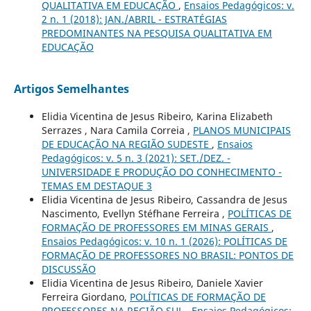
QUALITATIVA EM EDUCAÇÃO
,
Ensaios Pedagógicos: v.
2 n. 1 (2018): JAN./ABRIL - ESTRATÉGIAS
PREDOMINANTES NA PESQUISA QUALITATIVA EM
EDUCAÇÃO
Artigos Semelhantes
Elidia Vicentina de Jesus Ribeiro, Karina Elizabeth
Serrazes , Nara Camila Correia ,
PLANOS MUNICIPAIS
DE EDUCAÇÃO NA REGIÃO SUDESTE
,
Ensaios
Pedagógicos: v. 5 n. 3 (2021): SET./DEZ. -
UNIVERSIDADE E PRODUÇÃO DO CONHECIMENTO -
TEMAS EM DESTAQUE 3
Elidia Vicentina de Jesus Ribeiro, Cassandra de Jesus
Nascimento, Evellyn Stéfhane Ferreira ,
POLÍTICAS DE
FORMAÇÃO DE PROFESSORES EM MINAS GERAIS
,
Ensaios Pedagógicos: v. 10 n. 1 (2026): POLÍTICAS DE
FORMAÇÃO DE PROFESSORES NO BRASIL: PONTOS DE
DISCUSSÃO
Elidia Vicentina de Jesus Ribeiro, Daniele Xavier
Ferreira Giordano,
POLÍTICAS DE FORMAÇÃO DE
PROFESSORES NA REGIÃO SUL
,
Ensaios Pedagógicos: