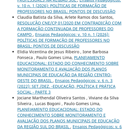
v. 10 n. 1 (2026): POLÍTICAS DE FORMAÇÃO DE
PROFESSORES NO BRASIL: PONTOS DE DISCUSSÃO
Claudia Batista da Silva, Arlete Ramos dos Santos,
RESOLUÇÃO CNE/CP 01/2020 EM CONTRADIÇÃO COM
A FORMAÇÃO CONTINUADA DE PROFESSORES DO
CAMPO
,
Ensaios Pedagógicos: v. 10 n. 1 (2026):
POLÍTICAS DE FORMAÇÃO DE PROFESSORES NO
BRASIL: PONTOS DE DISCUSSÃO
Elidia Vicentina de Jesus Ribeiro , Ione Barbosa
Fonseca , Paulo Gomes Lima,
PLANEJAMENTO
EDUCACIONAL: ESTADO DO CONHECIMENTO SOBRE
MONITORAMENTO E AVALIAÇÃO DOS PLANOS
MUNICIPAIS DE EDUCAÇÃO DA REGIÃO CENTRO-
OESTE DO BRASIL
,
Ensaios Pedagógicos: v. 6 n. 3
(2022): SET./DEZ. -EDUCAÇÃO, POLÍTICA E PRÁTICA
SOCIAL - PARTE 3
Jociane Marthendal Oliveira Santos , Viviane da Silva
Silveira , Lucas Bogoni , Paulo Gomes Lima,
PLANEJAMENTO EDUCACIONAL: ESTADO DO
CONHECIMENTO SOBRE MONITORAMENTO E
AVALIAÇÃO DOS PLANOS MUNICIPAIS DE EDUCAÇÃO
DA REGIÃO SUL DO BRASIL
,
Ensaios Pedagógicos: v. 6