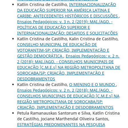
Katlin Cristina de Castilho,
INTERNACIONALIZAÇÃO
DA EDUCAÇÃO SUPERIOR NA AMÉRICA LATINA E
CARIBE: ANTECEDENTES HISTÓRICOS E DISCUSSÕES
,
Ensaios Pedagógicos: v. 3 n. 2 (2019): MAI./AGO. -
POLÍTICAS DE EDUCAÇÃO SUPERIOR E
INTERNACIONALIZAÇÃO: DESAFIOS E SOLICITAÇÕES
Katlin Cristina de Castilho, Kalin Cristina de Castilho,
CONSELHO MUNICIPAL DE EDUCAÇÃO DE
VOTORANTIM-SP: CRIAÇÃO, IMPLEMENTAÇÃO E
GESTÃO DEMOCRÁTICA
,
Ensaios Pedagógicos: v. 2 n.
2 (2018): MAI./AGO. - CONSELHOS MUNICIPAIS DE
EDUCAÇÃO [C.M.E.s] NA REGIÃO METROPOLITANA DE
SOROCABA/SP: CRIAÇÃO, IMPLEMENTAÇÃO E
DESDOBRAMENTOS
Katlin Cristina de Castilho,
O MENINO E O MUNDO
,
Ensaios Pedagógicos: v. 2 n. 2 (2018): MAI./AGO. -
CONSELHOS MUNICIPAIS DE EDUCAÇÃO [C.M.E.s] NA
REGIÃO METROPOLITANA DE SOROCABA/SP:
CRIAÇÃO, IMPLEMENTAÇÃO E DESDOBRAMENTOS
Petula Ramanauskas Santorum e Silva, Katlin Cristina
de Castilho, Jociane Marthendal Oliveira Santos,
ESTRATÉGIAS PREDOMINANTES NA PESQUISA