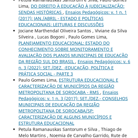
Lima,
DO DIREITO À EDUCAÇÃO À JUDICIALIZAÇÃO:
SENDAS HISTÓRICAS
,
Ensaios Pedagógicos: v. 1 n. 1
(2017): JAN./ABRIL - ESTADO E POLÍTICAS
EDUCACIONAIS: LEITURAS E DISCUSSÕES
Jociane Marthendal Oliveira Santos , Viviane da Silva
Silveira , Lucas Bogoni , Paulo Gomes Lima,
PLANEJAMENTO EDUCACIONAL: ESTADO DO
CONHECIMENTO SOBRE MONITORAMENTO E
AVALIAÇÃO DOS PLANOS MUNICIPAIS DE EDUCAÇÃO
DA REGIÃO SUL DO BRASIL
,
Ensaios Pedagógicos: v. 6
n. 3 (2022): SET./DEZ. -EDUCAÇÃO, POLÍTICA E
PRÁTICA SOCIAL - PARTE 3
Paulo Gomes Lima,
ESTRUTURA EDUCACIONAL E
CARACTERIZAÇÃO DE MUNICÍPIOS DA REGIÃO
METROPOLITANA DE SOROCABA - RMS
,
Ensaios
Pedagógicos: v. 1 n. 3 (2017): SET./DEZ.- CONSELHOS
MUNICIPAIS DE EDUCAÇÃO DA REGIÃO
METROPOLITANA DE SOROCABA/SP:
CARACTERIZAÇÃO DE ALGUNS MUNICÍPIOS E
ESTRUTURA EDUCACIONAL
Petula Ramanauskas Santorum e Silva , Thiago de
Melo Martins , Noemia de Carvalho Garrido, Rute de