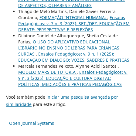
DE ASPECTOS, OLHARES E ANÁLISES
Thiago de Melo Martins, Daniele Xavier Ferreira
Giordano,
FORMAÇÃO INTEGRAL HUMANA:
,
Ensaios
Pedagógicos: v. 7 n. 3 (2023): SET./DEZ. EDUCAÇÃO EM
DEBATE: PERSPECTIVAS E REFLEXÕES
Dilainne Daniel de Albuquerque, Sheila Costa de
Farias,
O USO DO APLICATIVO EDUCACIONAL
LIBRÁRIO NO ENSINO DE LIBRAS PARA CRIANÇAS
SURDAS
,
Ensaios Pedagógicos: v. 9 n. 1 (2025):
EDUCAÇÃO EM DIÁLOGO: VOZES, SABERES E PRÁTICAS
Marcela Fernandes Peixoto, Alynne Acioli Santos ,
MODELO MARS DE TUTORIA
,
Ensaios Pedagógicos: v.
9 n. 3 (2025): EDUCAÇÃO E CULTURA DIGITAL:
POLÍTICAS, MEDIAÇÕES E PRÁTICAS PEDAGÓGICAS
Você também pode
iniciar uma pesquisa avançada por
similaridade
para este artigo.
Open Journal Systems