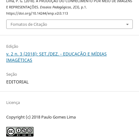
Lima, P. G. (2018). A PRODUÇÃO DO CONHECIMENTO POR MEIO DE IMAGENS
E REPRESENTAÇÕES.
Ensaios Pedagógicos
,
2
(3), p.1.
https://doi.org/10.14244/enp.v2i3.113
Fomatos de Citação
Edição
v. 2 n. 3 (2018): SET./DEZ. - EDUCAÇÃO E MÍDIAS
IMAGÉTICAS
Seção
EDITORIAL
Licença
Copyright (c) 2018 Paulo Gomes Lima