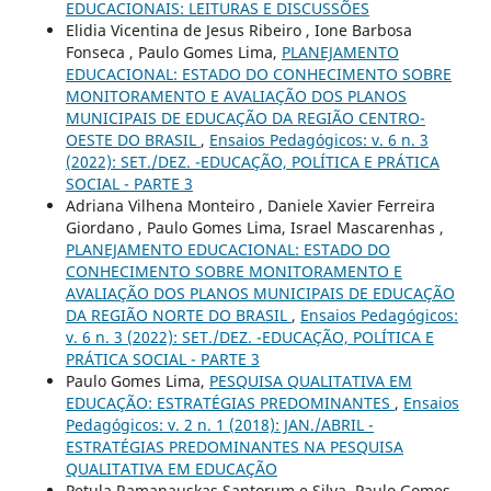
EDUCACIONAIS: LEITURAS E DISCUSSÕES
Elidia Vicentina de Jesus Ribeiro , Ione Barbosa
Fonseca , Paulo Gomes Lima,
PLANEJAMENTO
EDUCACIONAL: ESTADO DO CONHECIMENTO SOBRE
MONITORAMENTO E AVALIAÇÃO DOS PLANOS
MUNICIPAIS DE EDUCAÇÃO DA REGIÃO CENTRO-
OESTE DO BRASIL
,
Ensaios Pedagógicos: v. 6 n. 3
(2022): SET./DEZ. -EDUCAÇÃO, POLÍTICA E PRÁTICA
SOCIAL - PARTE 3
Adriana Vilhena Monteiro , Daniele Xavier Ferreira
Giordano , Paulo Gomes Lima, Israel Mascarenhas ,
PLANEJAMENTO EDUCACIONAL: ESTADO DO
CONHECIMENTO SOBRE MONITORAMENTO E
AVALIAÇÃO DOS PLANOS MUNICIPAIS DE EDUCAÇÃO
DA REGIÃO NORTE DO BRASIL
,
Ensaios Pedagógicos:
v. 6 n. 3 (2022): SET./DEZ. -EDUCAÇÃO, POLÍTICA E
PRÁTICA SOCIAL - PARTE 3
Paulo Gomes Lima,
PESQUISA QUALITATIVA EM
EDUCAÇÃO: ESTRATÉGIAS PREDOMINANTES
,
Ensaios
Pedagógicos: v. 2 n. 1 (2018): JAN./ABRIL -
ESTRATÉGIAS PREDOMINANTES NA PESQUISA
QUALITATIVA EM EDUCAÇÃO
Petula Ramanauskas Santorum e Silva, Paulo Gomes