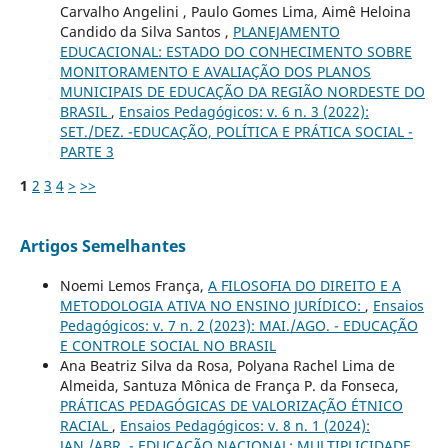
Carvalho Angelini , Paulo Gomes Lima, Aimê Heloina
Candido da Silva Santos ,
PLANEJAMENTO
EDUCACIONAL: ESTADO DO CONHECIMENTO SOBRE
MONITORAMENTO E AVALIAÇÃO DOS PLANOS
MUNICIPAIS DE EDUCAÇÃO DA REGIÃO NORDESTE DO
BRASIL
,
Ensaios Pedagógicos: v. 6 n. 3 (2022):
SET./DEZ. -EDUCAÇÃO, POLÍTICA E PRÁTICA SOCIAL -
PARTE 3
1
2
3
4
>
>>
Artigos Semelhantes
Noemi Lemos França,
A FILOSOFIA DO DIREITO E A
METODOLOGIA ATIVA NO ENSINO JURÍDICO:
,
Ensaios
Pedagógicos: v. 7 n. 2 (2023): MAI./AGO. - EDUCAÇÃO
E CONTROLE SOCIAL NO BRASIL
Ana Beatriz Silva da Rosa, Polyana Rachel Lima de
Almeida, Santuza Mônica de França P. da Fonseca,
PRÁTICAS PEDAGÓGICAS DE VALORIZAÇÃO ÉTNICO
RACIAL
,
Ensaios Pedagógicos: v. 8 n. 1 (2024):
JAN./ABR. - EDUCAÇÃO NACIONAL: MULTIPLICIDADE