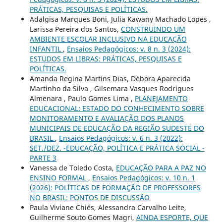
PRÁTICAS, PESQUISAS E POLÍTICAS.
Adalgisa Marques Boni, Julia Kawany Machado Lopes ,
Larissa Pereira dos Santos,
CONSTRUINDO UM
AMBIENTE ESCOLAR INCLUSIVO NA EDUCAÇÃO
INFANTIL
,
Ensaios Pedagógicos: v. 8 n. 3 (2024):
ESTUDOS EM LIBRAS: PRÁTICAS, PESQUISAS E
POLÍTICAS.
Amanda Regina Martins Dias, Débora Aparecida
Martinho da Silva , Gilsemara Vasques Rodrigues
Almenara , Paulo Gomes Lima ,
PLANEJAMENTO
EDUCACIONAL: ESTADO DO CONHECIMENTO SOBRE
MONITORAMENTO E AVALIAÇÃO DOS PLANOS
MUNICIPAIS DE EDUCAÇÃO DA REGIÃO SUDESTE DO
BRASIL
,
Ensaios Pedagógicos: v. 6 n. 3 (2022):
SET./DEZ. -EDUCAÇÃO, POLÍTICA E PRÁTICA SOCIAL -
PARTE 3
Vanessa de Toledo Costa,
EDUCAÇÃO PARA A PAZ NO
ENSINO FORMAL
,
Ensaios Pedagógicos: v. 10 n. 1
(2026): POLÍTICAS DE FORMAÇÃO DE PROFESSORES
NO BRASIL: PONTOS DE DISCUSSÃO
Paula Viviane Chiés, Alessandra Carvalho Leite,
Guilherme Souto Gomes Magri,
AINDA ESPORTE, QUE