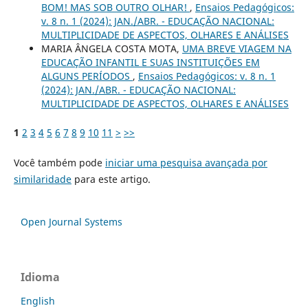
BOM! MAS SOB OUTRO OLHAR!
,
Ensaios Pedagógicos:
v. 8 n. 1 (2024): JAN./ABR. - EDUCAÇÃO NACIONAL:
MULTIPLICIDADE DE ASPECTOS, OLHARES E ANÁLISES
MARIA ÂNGELA COSTA MOTA,
UMA BREVE VIAGEM NA
EDUCAÇÃO INFANTIL E SUAS INSTITUIÇÕES EM
ALGUNS PERÍODOS
,
Ensaios Pedagógicos: v. 8 n. 1
(2024): JAN./ABR. - EDUCAÇÃO NACIONAL:
MULTIPLICIDADE DE ASPECTOS, OLHARES E ANÁLISES
1
2
3
4
5
6
7
8
9
10
11
>
>>
Você também pode
iniciar uma pesquisa avançada por
similaridade
para este artigo.
Open Journal Systems
Idioma
English