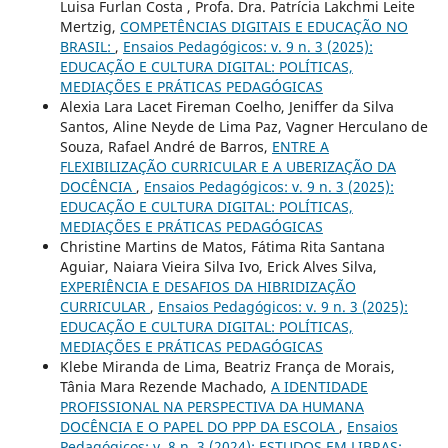
Luisa Furlan Costa , Profa. Dra. Patrícia Lakchmi Leite
Mertzig,
COMPETÊNCIAS DIGITAIS E EDUCAÇÃO NO
BRASIL:
,
Ensaios Pedagógicos: v. 9 n. 3 (2025):
EDUCAÇÃO E CULTURA DIGITAL: POLÍTICAS,
MEDIAÇÕES E PRÁTICAS PEDAGÓGICAS
Alexia Lara Lacet Fireman Coelho, Jeniffer da Silva
Santos, Aline Neyde de Lima Paz, Vagner Herculano de
Souza, Rafael André de Barros,
ENTRE A
FLEXIBILIZAÇÃO CURRICULAR E A UBERIZAÇÃO DA
DOCÊNCIA
,
Ensaios Pedagógicos: v. 9 n. 3 (2025):
EDUCAÇÃO E CULTURA DIGITAL: POLÍTICAS,
MEDIAÇÕES E PRÁTICAS PEDAGÓGICAS
Christine Martins de Matos, Fátima Rita Santana
Aguiar, Naiara Vieira Silva Ivo, Erick Alves Silva,
EXPERIÊNCIA E DESAFIOS DA HIBRIDIZAÇÃO
CURRICULAR
,
Ensaios Pedagógicos: v. 9 n. 3 (2025):
EDUCAÇÃO E CULTURA DIGITAL: POLÍTICAS,
MEDIAÇÕES E PRÁTICAS PEDAGÓGICAS
Klebe Miranda de Lima, Beatriz França de Morais,
Tânia Mara Rezende Machado,
A IDENTIDADE
PROFISSIONAL NA PERSPECTIVA DA HUMANA
DOCÊNCIA E O PAPEL DO PPP DA ESCOLA
,
Ensaios
Pedagógicos: v. 8 n. 3 (2024): ESTUDOS EM LIBRAS: