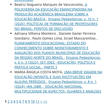
Beatriz Nogueira Marques de Vasconcelos,
A
POLISSEMIA DA EDUCAÇÃO EMANCIPADORA NA
PRODUÇÃO ACADÊMICA BRASILEIRA SOBRE A
EDUCAÇÃO BÁSICA
,
Ensaios Pedagógicos: v. 10 n. 1
(2026): POLÍTICAS DE FORMAÇÃO DE PROFESSORES
NO BRASIL: PONTOS DE DISCUSSÃO
Adriana Vilhena Monteiro , Daniele Xavier Ferreira
Giordano , Paulo Gomes Lima, Israel Mascarenhas ,
PLANEJAMENTO EDUCACIONAL: ESTADO DO
CONHECIMENTO SOBRE MONITORAMENTO E
AVALIAÇÃO DOS PLANOS MUNICIPAIS DE EDUCAÇÃO
DA REGIÃO NORTE DO BRASIL
,
Ensaios Pedagógicos:
v. 6 n. 3 (2022): SET./DEZ. -EDUCAÇÃO, POLÍTICA E
PRÁTICA SOCIAL - PARTE 3
MARIA ÂNGELA COSTA MOTA,
UMA BREVE VIAGEM NA
EDUCAÇÃO INFANTIL E SUAS INSTITUIÇÕES EM
ALGUNS PERÍODOS
,
Ensaios Pedagógicos: v. 8 n. 1
(2024): JAN./ABR. - EDUCAÇÃO NACIONAL:
MULTIPLICIDADE DE ASPECTOS, OLHARES E ANÁLISES
1
2
3
4
5
6
7
8
9
10
11
>
>>