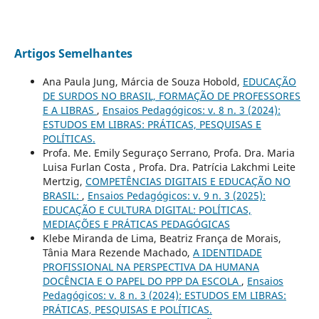
Artigos Semelhantes
Ana Paula Jung, Márcia de Souza Hobold,
EDUCAÇÃO
DE SURDOS NO BRASIL, FORMAÇÃO DE PROFESSORES
E A LIBRAS
,
Ensaios Pedagógicos: v. 8 n. 3 (2024):
ESTUDOS EM LIBRAS: PRÁTICAS, PESQUISAS E
POLÍTICAS.
Profa. Me. Emily Seguraço Serrano, Profa. Dra. Maria
Luisa Furlan Costa , Profa. Dra. Patrícia Lakchmi Leite
Mertzig,
COMPETÊNCIAS DIGITAIS E EDUCAÇÃO NO
BRASIL:
,
Ensaios Pedagógicos: v. 9 n. 3 (2025):
EDUCAÇÃO E CULTURA DIGITAL: POLÍTICAS,
MEDIAÇÕES E PRÁTICAS PEDAGÓGICAS
Klebe Miranda de Lima, Beatriz França de Morais,
Tânia Mara Rezende Machado,
A IDENTIDADE
PROFISSIONAL NA PERSPECTIVA DA HUMANA
DOCÊNCIA E O PAPEL DO PPP DA ESCOLA
,
Ensaios
Pedagógicos: v. 8 n. 3 (2024): ESTUDOS EM LIBRAS:
PRÁTICAS, PESQUISAS E POLÍTICAS.