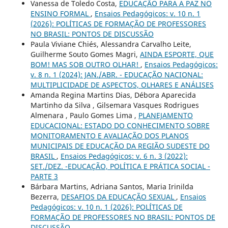
Vanessa de Toledo Costa,
EDUCAÇÃO PARA A PAZ NO
ENSINO FORMAL
,
Ensaios Pedagógicos: v. 10 n. 1
(2026): POLÍTICAS DE FORMAÇÃO DE PROFESSORES
NO BRASIL: PONTOS DE DISCUSSÃO
Paula Viviane Chiés, Alessandra Carvalho Leite,
Guilherme Souto Gomes Magri,
AINDA ESPORTE, QUE
BOM! MAS SOB OUTRO OLHAR!
,
Ensaios Pedagógicos:
v. 8 n. 1 (2024): JAN./ABR. - EDUCAÇÃO NACIONAL:
MULTIPLICIDADE DE ASPECTOS, OLHARES E ANÁLISES
Amanda Regina Martins Dias, Débora Aparecida
Martinho da Silva , Gilsemara Vasques Rodrigues
Almenara , Paulo Gomes Lima ,
PLANEJAMENTO
EDUCACIONAL: ESTADO DO CONHECIMENTO SOBRE
MONITORAMENTO E AVALIAÇÃO DOS PLANOS
MUNICIPAIS DE EDUCAÇÃO DA REGIÃO SUDESTE DO
BRASIL
,
Ensaios Pedagógicos: v. 6 n. 3 (2022):
SET./DEZ. -EDUCAÇÃO, POLÍTICA E PRÁTICA SOCIAL -
PARTE 3
Bárbara Martins, Adriana Santos, Maria Irinilda
Bezerra,
DESAFIOS DA EDUCAÇÃO SEXUAL
,
Ensaios
Pedagógicos: v. 10 n. 1 (2026): POLÍTICAS DE
FORMAÇÃO DE PROFESSORES NO BRASIL: PONTOS DE
DISCUSSÃO