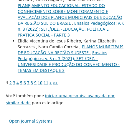
PLANEJAMENTO EDUCACIONAL: ESTADO DO
CONHECIMENTO SOBRE MONITORAMENTO E
AVALIAÇÃO DOS PLANOS MUNICIPAIS DE EDUCAÇÃO
DA REGIÃO SUL DO BRASIL
,
Ensaios Pedagógicos: v. 6
n. 3 (2022): SET./DEZ. -EDUCAÇÃO, POLÍTICA E
PRÁTICA SOCIAL - PARTE 3
Elidia Vicentina de Jesus Ribeiro, Karina Elizabeth
Serrazes , Nara Camila Correia ,
PLANOS MUNICIPAIS
DE EDUCAÇÃO NA REGIÃO SUDESTE
,
Ensaios
Pedagógicos: v. 5 n. 3 (2021): SET./DEZ. -
UNIVERSIDADE E PRODUÇÃO DO CONHECIMENTO -
TEMAS EM DESTAQUE 3
1
2
3
4
5
6
7
8
9
10
11
>
>>
Você também pode
iniciar uma pesquisa avançada por
similaridade
para este artigo.
Open Journal Systems