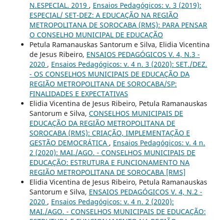
N.ESPECIAL. 2019
,
Ensaios Pedagógicos: v. 3 (2019):
ESPECIAL/ SET-DEZ: A EDUCAÇÃO NA REGIÃO
METROPOLITANA DE SOROCABA (RMS): PARA PENSAR
O CONSELHO MUNICIPAL DE EDUCAÇÃO
Petula Ramanauskas Santorum e Silva, Elidia Vicentina
de Jesus Ribeiro,
ENSAIOS PEDAGÓGICOS V. 4, N.3 -
2020
,
Ensaios Pedagógicos: v. 4 n. 3 (2020): SET./DEZ.
- OS CONSELHOS MUNICIPAIS DE EDUCAÇÃO DA
REGIÃO METROPOLITANA DE SOROCABA/SP:
FINALIDADES E EXPECTATIVAS
Elidia Vicentina de Jesus Ribeiro, Petula Ramanauskas
Santorum e Silva,
CONSELHOS MUNICIPAIS DE
EDUCAÇÃO DA REGIÃO METROPOLITANA DE
SOROCABA (RMS): CRIAÇÃO, IMPLEMENTAÇÃO E
GESTÃO DEMOCRÁTICA
,
Ensaios Pedagógicos: v. 4 n.
2 (2020): MAI./AGO. - CONSELHOS MUNICIPAIS DE
EDUCAÇÃO: ESTRUTURA E FUNCIONAMENTO NA
REGIÃO METROPOLITANA DE SOROCABA [RMS]
Elidia Vicentina de Jesus Ribeiro, Petula Ramanauskas
Santorum e Silva,
ENSAIOS PEDAGÓGICOS V. 4, N.2 -
2020
,
Ensaios Pedagógicos: v. 4 n. 2 (2020):
MAI./AGO. - CONSELHOS MUNICIPAIS DE EDUCAÇÃO: