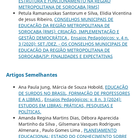
ESTRUTURA E FUNCIONAMENTO NA REGIÃO
METROPOLITANA DE SOROCABA [RMS]
Petula Ramanauskas Santorum e Silva, Elidia Vicentina
de Jesus Ribeiro,
CONSELHOS MUNICIPAIS DE
EDUCAÇÃO DA REGIÃO METROPOLITANA DE
SOROCABA (RMS): CRIAÇÃO, IMPLEMENTAÇÃO E
GESTÃO DEMOCRÁTICA
,
Ensaios Pedagógicos: v. 4 n.
3 (2020): SET./DEZ. - OS CONSELHOS MUNICIPAIS DE
EDUCAÇÃO DA REGIÃO METROPOLITANA DE
SOROCABA/SP: FINALIDADES E EXPECTATIVAS
Artigos Semelhantes
Ana Paula Jung, Márcia de Souza Hobold,
EDUCAÇÃO
DE SURDOS NO BRASIL, FORMAÇÃO DE PROFESSORES
E A LIBRAS
,
Ensaios Pedagógicos: v. 8 n. 3 (2024):
ESTUDOS EM LIBRAS: PRÁTICAS, PESQUISAS E
POLÍTICAS.
Amanda Regina Martins Dias, Débora Aparecida
Martinho da Silva , Gilsemara Vasques Rodrigues
Almenara , Paulo Gomes Lima ,
PLANEJAMENTO
EDUCACIONAL: ESTADO DO CONHECIMENTO SOBRE