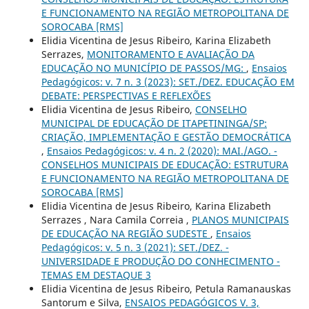
E FUNCIONAMENTO NA REGIÃO METROPOLITANA DE
SOROCABA [RMS]
Elidia Vicentina de Jesus Ribeiro, Karina Elizabeth
Serrazes,
MONITORAMENTO E AVALIAÇÃO DA
EDUCAÇÃO NO MUNICÍPIO DE PASSOS/MG:
,
Ensaios
Pedagógicos: v. 7 n. 3 (2023): SET./DEZ. EDUCAÇÃO EM
DEBATE: PERSPECTIVAS E REFLEXÕES
Elidia Vicentina de Jesus Ribeiro,
CONSELHO
MUNICIPAL DE EDUCAÇÃO DE ITAPETININGA/SP:
CRIAÇÃO, IMPLEMENTAÇÃO E GESTÃO DEMOCRÁTICA
,
Ensaios Pedagógicos: v. 4 n. 2 (2020): MAI./AGO. -
CONSELHOS MUNICIPAIS DE EDUCAÇÃO: ESTRUTURA
E FUNCIONAMENTO NA REGIÃO METROPOLITANA DE
SOROCABA [RMS]
Elidia Vicentina de Jesus Ribeiro, Karina Elizabeth
Serrazes , Nara Camila Correia ,
PLANOS MUNICIPAIS
DE EDUCAÇÃO NA REGIÃO SUDESTE
,
Ensaios
Pedagógicos: v. 5 n. 3 (2021): SET./DEZ. -
UNIVERSIDADE E PRODUÇÃO DO CONHECIMENTO -
TEMAS EM DESTAQUE 3
Elidia Vicentina de Jesus Ribeiro, Petula Ramanauskas
Santorum e Silva,
ENSAIOS PEDAGÓGICOS V. 3,