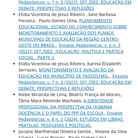
Pedagógicos: v. 7 n. 3 (2023): SET./DEZ. EDUCAÇÃO EM
DEBATE: PERSPECTIVAS E REFLEXÕES
Elidia Vicentina de Jesus Ribeiro , Ione Barbosa
Fonseca , Paulo Gomes Lima,
PLANEJAMENTO
EDUCACIONAL: ESTADO DO CONHECIMENTO SOBRE
MONITORAMENTO E AVALIAÇÃO DOS PLANOS
MUNICIPAIS DE EDUCAÇÃO DA REGIÃO CENTRO-
OESTE DO BRASIL
,
Ensaios Pedagógicos: v. 6 n. 3
(2022): SET./DEZ. -EDUCAÇÃO, POLÍTICA E PRÁTICA
SOCIAL - PARTE 3
Elidia Vicentina de Jesus Ribeiro, Karina Elizabeth
Serrazes,
MONITORAMENTO E AVALIAÇÃO DA
EDUCAÇÃO NO MUNICÍPIO DE PASSOS/MG:
,
Ensaios
Pedagógicos: v. 7 n. 3 (2023): SET./DEZ. EDUCAÇÃO EM
DEBATE: PERSPECTIVAS E REFLEXÕES
Klebe Miranda de Lima, Beatriz França de Morais,
Tânia Mara Rezende Machado,
A IDENTIDADE
PROFISSIONAL NA PERSPECTIVA DA HUMANA
DOCÊNCIA E O PAPEL DO PPP DA ESCOLA
,
Ensaios
Pedagógicos: v. 8 n. 3 (2024): ESTUDOS EM LIBRAS:
PRÁTICAS, PESQUISAS E POLÍTICAS.
Jociane Marthendal Oliveira Santos , Viviane da Silva
Silveira , Lucas Bogoni , Paulo Gomes Lima,