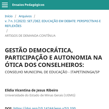
Ensaios Pedagógicos
Início
/
Arquivos
/
v. 7 n. 3 (2023): SET./DEZ. EDUCAÇÃO EM DEBATE: PERSPECTIVAS E
REFLEXÕES
/
ARTIGOS DE DEMANDA CONTÍNUA
GESTÃO DEMOCRÁTICA,
PARTICIPAÇÃO E AUTONOMIA NA
ÓTICA DOS CONSELHEIROS:
CONSELHO MUNICIPAL DE EDUCAÇÃO - ITAPETININGA/SP
Elidia Vicentina de Jesus Ribeiro
Universidade do Estado de Minas Gerais (UEMG)
DOI:
https://doi.org/10.14244/enp.v7i3.330