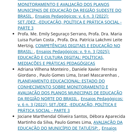
MONITORAMENTO E AVALIAÇÃO DOS PLANOS
MUNICIPAIS DE EDUCAÇÃO DA REGIÃO SUDESTE DO
BRASIL
,
Ensaios Pedagógicos: v. 6 n. 3 (2022):
SET./DEZ. -EDUCAÇÃO, POLÍTICA E PRÁTICA SOCIAL -
PARTE 3
Profa. Me. Emily Seguraço Serrano, Profa. Dra. Maria
Luisa Furlan Costa , Profa. Dra. Patrícia Lakchmi Leite
Mertzig,
COMPETÊNCIAS DIGITAIS E EDUCAÇÃO NO
BRASIL:
,
Ensaios Pedagógicos: v. 9 n. 3 (2025):
EDUCAÇÃO E CULTURA DIGITAL: POLÍTICAS,
MEDIAÇÕES E PRÁTICAS PEDAGÓGICAS
Adriana Vilhena Monteiro , Daniele Xavier Ferreira
Giordano , Paulo Gomes Lima, Israel Mascarenhas ,
PLANEJAMENTO EDUCACIONAL: ESTADO DO
CONHECIMENTO SOBRE MONITORAMENTO E
AVALIAÇÃO DOS PLANOS MUNICIPAIS DE EDUCAÇÃO
DA REGIÃO NORTE DO BRASIL
,
Ensaios Pedagógicos:
v. 6 n. 3 (2022): SET./DEZ. -EDUCAÇÃO, POLÍTICA E
PRÁTICA SOCIAL - PARTE 3
Jociane Marthendal Oliveira Santos, Débora Aparecida
Martinho da Silva, Paulo Gomes Lima,
AVALIAÇÃO DA
EDUCAÇÃO DO MUNICÍPIO DE TATUÍ/SP:
,
Ensaios